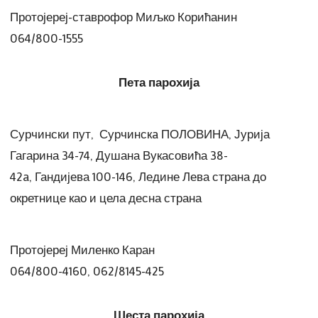
Протојереј-ставрофор Миљко Корићанин
064/800-1555
Пета парохија
Сурчински пут, Сурчинскa ПОЛОВИНА, Јурија
Гагарина 34-74, Душана Вукасовића 38-
42a, Гандијева 100-146, Ледине Лева страна до
окретнице као и цела десна страна
Протојереј Миленко Каран
064/800-4160, 062/8145-425
Шеста парохија