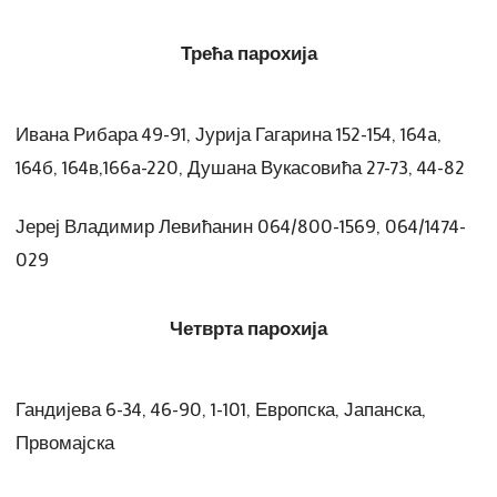
Трећа парохија
Ивана Рибара 49-91, Јурија Гагарина 152-154, 164a,
164б, 164в,166a-220, Душана Вукасовића 27-73, 44-82
Јереј Владимир Левићанин 064/800-1569, 064/1474-
029
Четврта парохија
Гандијева 6-34, 46-90, 1-101, Европска, Јапанска,
Првомајска