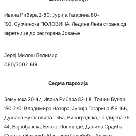
Ивана Рибара 2-80, Јурија Гагарина 80-
150, Сурчинскa ПОЛОВИНА, Ледине Лева страна од
окретнице до ресторана Јовање
Јереј Милош Велимир
060/3002-619
Седма парохија
Земунска 20-47, Ивана Рибара 82-118, Тошин Бунар
150-270, Владимира Назора, Јурија Гагарина 156-166,
Душана Вукасовића 1-36а, Виноградска, Гандијева 36-
44, Војвођанска, Блаже Попи
в
о
д
е
, Данила Срдића,
Сестара Вуковић, Мустафе Голубића, Алексе