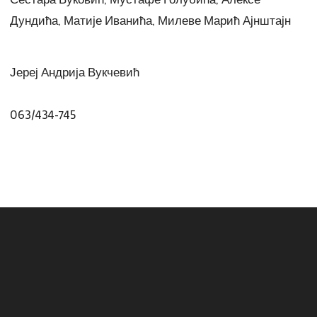
Дундића, Матије Иванића, Милеве Марић Ајнштајн
Јереј Андрија Вукчевић
063/434-745