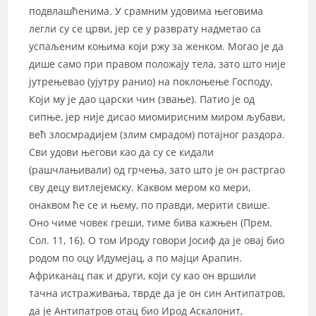
подвлашћенима. У срамним удовима његовима
легли су се црви, јер се у разврату надметао са
успаљеним коњима који ржу за женком. Могао је да
дише само при правом положају тела, зато што није
јутрењевао (ујутру ранио) на поклоњење Господу,
Који му је дао царски чин (звање). Патио је од
сипње, јер није дисао миомирисним миром љубави,
већ злосмрадијем (злим смрадом) потајног раздора.
Сви удови његови као да су се кидали
(рашчлањивали) од грчења, зато што је он растргао
сву децу витлејемску. Каквом мером ко мери,
онаквом ће се и њему, по правди, мерити свише.
Оно чиме човек греши, тиме бива кажњен (Прем.
Сол. 11, 16). О том Ироду говори Јосиф да је овај био
родом по оцу Идумејац, а по мајци Арапин.
Африканац пак и други, који су као он вршили
тачна истраживања, тврде да је он син Антипатров,
да је Антипатров отац био Ирод Аскалонит,