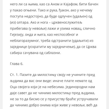
него ли са њима, као са Аном и Кајафом, бити бачен
у пакао огњени. Тако и рука, ђакон, ако у нечему
поступа недостојно, да буде одлучен (удаљен) од
(из) олтара. Ако и нога – црквенослужитељ
прибегава (у невољи) лажи и узима новац, слично
Гијезију, онда и њега, као неспособног и
неблагоразумног, треба одстранити (удаљити) из
заједнице (ускратити му заједничење), да се Црква
сабира сачувана од саблазни.
Глава 6.
Ст. 1. Пазите да милостињу своју не учините пред
људима да вас они виде: иначе плате немате од
Оца својега који је на небесима. Јединородни нам
даје савет да не чинимо милостињу пред људима,
не за то да бисмо се у присуству браће устручавали
да чинимо добро онима који живе у невољи, већ да