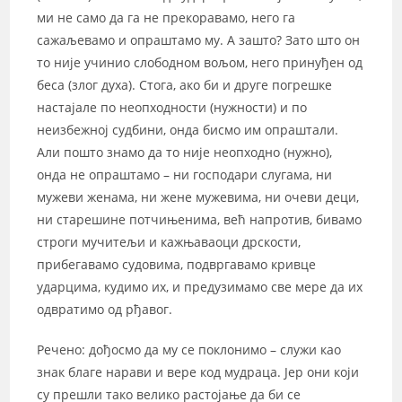
ми не само да га не прекоравамо, него га
сажаљевамо и опраштамо му. А зашто? Зато што он
то није учинио слободном вољом, него принуђен од
беса (злог духа). Стога, ако би и друге погрешке
настајале по неопходности (нужности) и по
неизбежној судбини, онда бисмо им опраштали.
Али пошто знамо да то није неопходно (нужно),
онда не опраштамо – ни господари слугама, ни
мужеви женама, ни жене мужевима, ни очеви деци,
ни старешине потчињенима, већ напротив, бивамо
строги мучитељи и кажњаваоци дрскости,
прибегавамо судовима, подвргавамо кривце
ударцима, кудимо их, и предузимамо све мере да их
одвратимо од рђавог.
Речено: дођосмо да му се поклонимо – служи као
знак благе нарави и вере код мудраца. Јер они који
су прешли тако велико растојање да би се