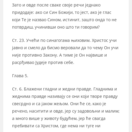
Зато и овде после сваке своје речи једнако
придодаје: ако си Син Божији, то јест, ако је глас
који Те је назвао Сином, истинит, зашто онда то не
потврдиш, учинивши оно што ти говорим?
Ст. 23. Учећи по синагогама њиховим. Христос учи
јавно и смело да бисмо веровали да то чему Он учи
није противно Закону. А тиме је Он највише и
расрђивао Јудеје против себе.
Глава 5.
Ст. 6. Блажени гладни и жедни правде. Гладнима и
жеднима правде називају се они који творе правду
свесрдно и са јаком жељом. Они ће се, како је
речено, наситити и овде, јер су задовољни и малим;
а много више у животу будућем, јер ће свагда
пребивати са Христом, где нема ни туге ни