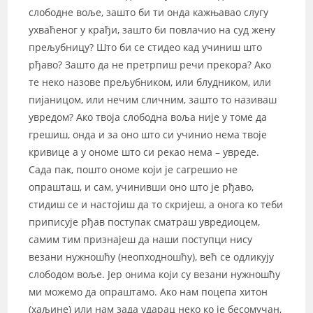
слободне воље, зашто би ти онда кажњавао слугу
ухваћеног у крађи, зашто би повлачио на суд жену
прељубницу? Што би се стидео кад учиниш што
рђаво? Зашто да не претрпиш речи прекора? Ако
те неко назове прељубником, или блудником, или
пијаницом, или нечим сличним, зашто то називаш
увредом? Ако твоја слободна воља није у томе да
грешиш, онда и за оно што си учинио нема твоје
кривице а у ономе што си рекао нема – увреде.
Сада пак, пошто ономе који је сагрешио не
опрашташ, и сам, учинивши оно што је рђаво,
стидиш се и настојиш да то скријеш, а онога ко теби
приписује рђав поступак сматраш увредиоцем,
самим тим признајеш да наши поступци нису
везани нужношћу (неопходношћу), већ се одликују
слободом воље. Јер онима који су везани нужношћу
ми можемо да опраштамо. Ако нам поцепа хитон
(хаљине) или нам зада ударац неко ко је бесомучан,