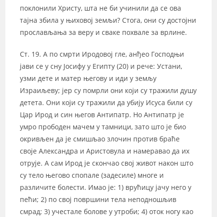
поклонили Христу, шта не би учинили да се ова
тајна збила у њиховој земљи? Стога, они су достојни
прослављања за веру и сваке похвале за врлине.
Ст. 19. А по смрти Иродовој гле, анђео Господњи
јави се у сну Јосифу у Египту (20) и рече: Устани,
узми дете и матер његову и иди у земљу
Израиљеву; јер су помрли они који су тражили душу
детета. Они који су тражили да убију Исуса били су
Цар Ирод и син његов Антипатр. Но Антипатр је
умро прободен мачем у тамници, зато што је био
окривљен да је смишљао злочин против браће
своје Александра и Аристовула и намеравао да их
отрује. А сам Ирод је скончао свој живот након што
су тело његово спопале (задесиле) многе и
различите болести. Имао је: 1) врућицу јачу него у
пећи; 2) по свој површини тела неподношљив
смрад; 3) учестале болове у утроби; 4) оток ногу као