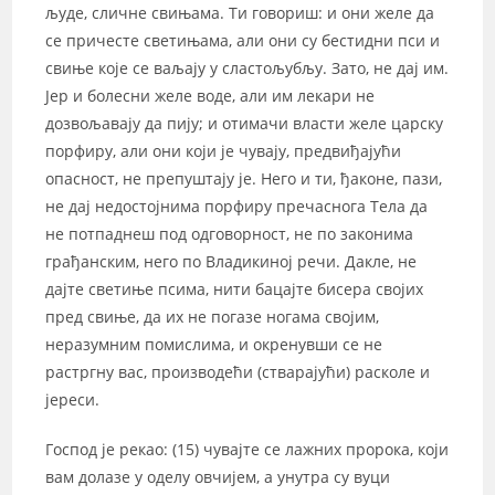
људе, сличне свињама. Ти говориш: и они желе да
се причесте светињама, али они су бестидни пси и
свиње које се ваљају у сластољубљу. Зато, не дај им.
Јер и болесни желе воде, али им лекари не
дозвољавају да пију; и отимачи власти желе царску
порфиру, али они који је чувају, предвиђајући
опасност, не препуштају је. Него и ти, ђаконе, пази,
не дај недостојнима порфиру пречаснога Тела да
не потпаднеш под одговорност, не по законима
грађанским, него по Владикиној речи. Дакле, не
дајте светиње псима, нити бацајте бисера својих
пред свиње, да их не погазе ногама својим,
неразумним помислима, и окренувши се не
растргну вас, производећи (стварајући) расколе и
јереси.
Господ је рекао: (15) чувајте се лажних пророка, који
вам долазе у оделу овчијем, а унутра су вуци