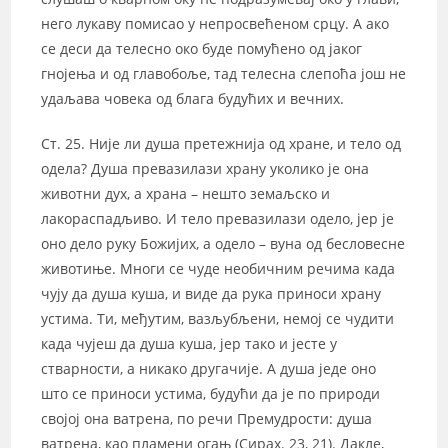
него лукаву помисао у непросвећеном срцу. А ако
се деси да телесно око буде помућено од јаког
гнојења и од главобоље, тад телесна слепоћа још не
удаљава човека од блага будућих и вечних.
Ст. 25. Није ли душа претежнија од хране, и тело од
одела? Душа превазилази храну уколико је она
животни дух, а храна – нешто земаљско и
лакораспадљиво. И тело превазилази одело, јер је
оно дело руку Божијих, а одело – вуна од бесловесне
животиње. Многи се чуде необичним речима када
чују да душа куша, и виде да рука приноси храну
устима. Ти, међутим, вазљубљени, немој се чудити
када чујеш да душа куша, јер тако и јесте у
стварности, а никако другачије. А душа једе оно
што се приноси устима, будући да је по природи
својој она ватрена, по речи Премудрости: душа
ватрена, као пламени огањ (Сирах. 23, 21). Дакле,