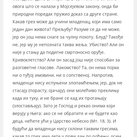
овога што се налази у Мојсејевом закону, онда би
природни поредак пружио доказ са друге стране.
Какав грех може да учини младенац, који има само
један дан живота? Прељубу? Разуме се да не може,
јер он још нема снаге за чулну похоту. Блуд? Такође
не, јер му је непозната таква жеља. Убиство? Али он
није у стању да подигне смртоносно оруђе.
Кривоклетство? Али он засад још није способан за
разговетне гласове. Лакомство? Та, он нема појма
ни о туђој имовини, ни о сопственој. Напротив,
младенци нису испуњени злопамћењем, јер, док не
стасају (порасту, ојачају), они молећиво преклињу
када их туку, и не бране се кад их прогањају
(злостављају). Зато је Господ и рекао онима који
верују у Њега: ако се не обратите и не будете као
деца, нећете ући у Царство небеско (Мт. 18, 3). И
будући да младенци нису склони таквим гресима,
какав то грех има дете у први дан по рођењу, осим