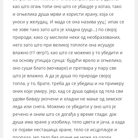
као што огањ топи оно што се убацује у котао, тако
и огњелика душа мрви и користи храну, која се
уноси у желудац. И мада се она назива yуц¦ ипак се
не зове тако зато што је хладна (yуцр…) по својој
природи, како су мислили неки од необразованих,
него зато што при великој топлоти она исушује
влажно (т† œгр†), као што се можемо у то убедити и
на основу утицаја сунца: будући врело и огњелико,
оно суши блато (мочваре) и претвара у пару све
што је влажно. А да је душа по природи својој
топла, у то, брате, треба да се убедиш и на примеру
оних који умиру. Јер, кад се душа одваја од тела сви
удови бивају укочени и хладни не мање од зимског
леда или снега. Можемо се убедити у оно што је
речено и оним што се догађа у време глади: док
душа има хране у изобиљу, тело цвета и јача, а када
се појави несташица хране, тело се исцрпљује и
пропада, јер тело без хране не може да одоли