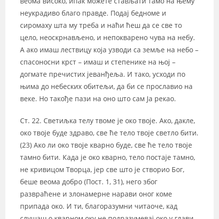
веома високо, ипак можете стављати тамо на њему
неукрадиво благо правде. Подај бедноме и
сиромаху шта му треба и наћи ћеш да се све то
цело, неоскрнављено, и непокварено чува на небу.
А ако имаш лествицу која узводи са земље на небо –
спасоносни крст – имаш и степенике на њој –
догмате пречистих јеванђеља. И тако, усходи по
њима до небеских обитељи, да би се прославио на
веке. Но такође пази на оно што сам Ја рекао.
Ст. 22. Светиљка телу твоме је око твоје. Ако, дакле,
око твоје буде здраво, све ће тело твоје светло бити.
(23) Ако ли око твоје кварно буде, све ће тело твоје
тамно бити. Када је око кварно, тело постаје тамно,
не кривицом Творца, јер све што је створио Бог,
беше веома добро (Пост. 1, 31), него због
развраћене и злонамерне нарави оног коме
припада око. И ти, благоразумни читаоче, кад
слушаш о кварном оку не подразумевај око у глави,