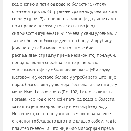
код оног који пати од водене болести; 5) упалу
отеченог трбуха; 6) труљење срамних удова из кога
се легу црви; 7) а поврх тога могао је да дише само
при правом положају тела; 8) патио је од
сипљивости (гушења) и 9) грчева у свим удовима. И
таквих болести било је девет на броју. А врућицу
јачу него у пећи имао је зато што је био
распаљиван страшћу према незаконитој прељуби,
неподношљиви свраб зато што је веровао
учитељима који су обмањивали, ласкајући слуху
његовом, и учестале болове у утроби зато што није
појао: благослови душо моја, Господа, и све што је у
мени Име Његово свето (Пс. 102, 1); и отеклине на
ногама, као код онога који пати од водене болести,
зато што је презирао чисту и непомућену воду
Источника, која тече у живот вечни; и запалење
отеченог трбуха, зато што није владао собом, кад је
пламтео гневом, и што није био милосрдан према