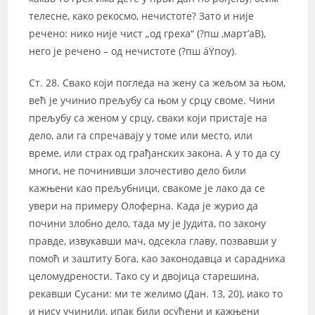
телесне, како рекосмо, нечистоте? Зато и није
речено: нико није чист „од греха“ (?пш ‚март’аВ),
него је речено – од нечистоте (?пш áŸпоу).
Ст. 28. Свако који погледа на жену са жељом за њом,
већ је учинио прељубу са њом у срцу своме. Чини
прељубу са женом у срцу, сваки који пристаје на
дело, али га спречавају у томе или место, или
време, или страх од грађанских закона. А у то да су
многи, не починивши злочестиво дело били
кажњени као прељубници, свакоме је лако да се
увери на примеру Олоферна. Када је журио да
почини злобно дело, тада му је Јудита, по закону
правде, извукавши мач, одсекла главу, позвавши у
помоћ и заштиту Бога, као законодавца и сарадника
целомудрености. Тако су и двојица старешина,
рекавши Сусани: ми те желимо (Дан. 13, 20), иако то
и нису учинили, ипак били осуђени и кажњени