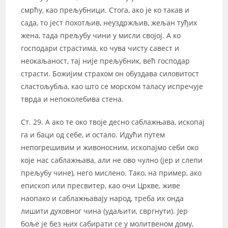
смрћу, као прељубници. Стога, ако је ко такав и
сада, то јест похотљив, неуздржљив, жељан туђих
жена, тада прељубу чини у мисли својој. А ко
господари страстима, ко чува чисту савест и
неокаљаност, тај није прељубник, већ господар
страсти. Божијим страхом он обуздава силовитост
сластољубља, као што се морском таласу испречује
тврда и непоколебива стена.
Ст. 29. А ако те око твоје десно саблажњава, ископај
га и баци од себе, и остало. Идући путем
непогрешивим и живоносним, ископајмо себи око
које нас саблажњава, али не ово чулно (јер и слепи
прељубу чине), него мислено. Тако, на пример, ако
епископ или пресвитер, као очи Цркве, живе
наопако и саблажњавају народ, треба их онда
лишити духовног чина (удаљити, свргнути). Јер
боље је без њих сабирати се у молитвеном дому,