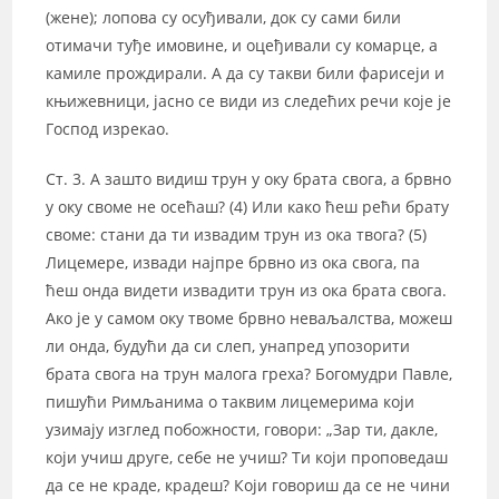
(жене); лопова су осуђивали, док су сами били
отимачи туђе имовине, и оцеђивали су комарце, а
камиле прождирали. А да су такви били фарисеји и
књижевници, јасно се види из следећих речи које је
Господ изрекао.
Ст. 3. А зашто видиш трун у оку брата свога, а брвно
у оку своме не осећаш? (4) Или како ћеш рећи брату
своме: стани да ти извадим трун из ока твога? (5)
Лицемере, извади најпре брвно из ока свога, па
ћеш онда видети извадити трун из ока брата свога.
Ако је у самом оку твоме брвно неваљалства, можеш
ли онда, будући да си слеп, унапред упозорити
брата свога на трун малога греха? Богомудри Павле,
пишући Римљанима о таквим лицемерима који
узимају изглед побожности, говори: „Зар ти, дакле,
који учиш друге, себе не учиш? Ти који проповедаш
да се не краде, крадеш? Који говориш да се не чини