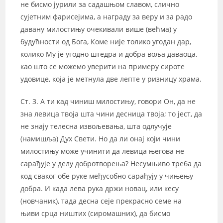
не бисмо јурили за садашњом славом, слично
сујетним фарисејима, а награду за веру и за радо
давану милостињу очекивали више (већма) у
будућности од Бога, Коме није толико угодан дар,
колико Му је угодно штедра и добра воља даваоца,
као што се можемо уверити на примеру сироте
удовице, која је метнула две лепте у ризницу храма.
Ст. 3. А ти кад чиниш милостињу, говори Он, да не
зна левица твоја шта чини десница твоја; то јест, да
не знају телесна извољевања, шта одлучује
(намишља) Дух Свети. Но да ли онај који чини
милостињу може учинити да левица његова не
сарађује у делу добротворења? Несумњиво треба да
код сваког обе руке међусобно сарађују у чињењу
добра. И када лева рука држи новац, или кесу
(новчаник), тада десна сеје прекрасно семе на
њиви срца ништих (сиромашних), да бисмо