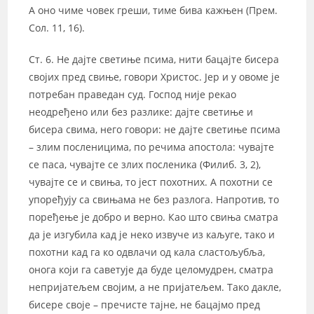
А оно чиме човек греши, тиме бива кажњен (Прем.
Сол. 11, 16).
Ст. 6. Не дајте светиње псима, нити бацајте бисера
својих пред свиње, говори Христос. Јер и у овоме је
потребан праведан суд. Господ није рекао
неодређено или без разлике: дајте светиње и
бисера свима, него говори: не дајте светиње псима
– злим посленицима, по речима апостола: чувајте
се паса, чувајте се злих посленика (Филиб. 3, 2),
чувајте се и свиња, то јест похотних. А похотни се
упоређују са свињама не без разлога. Напротив, то
поређење је добро и верно. Као што свиња сматра
да је изгубила кад је неко извуче из каљуге, тако и
похотни кад га ко одвлачи од кала сластољубља,
онога који га саветује да буде целомудрен, сматра
непријатељем својим, а не пријатељем. Тако дакле,
бисере своје – пречисте тајне, не бацајмо пред