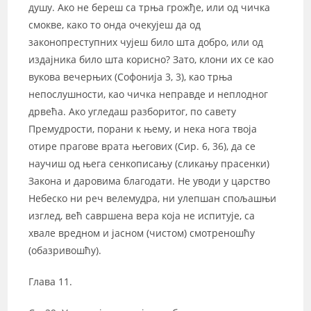
душу. Ако не береш са трња грожђе, или од чичка
смокве, како то онда очекујеш да од
законопреступних чујеш било шта добро, или од
издајника било шта корисно? Зато, клони их се као
вукова вечерњих (Софонија 3, 3), као трња
непослушности, као чичка неправде и неплодног
дрвећа. Ако угледаш разборитог, по савету
Премудрости, порани к њему, и нека нога твоја
отире прагове врата његових (Сир. 6, 36), да се
научиш од њега сенкописању (сликању прасенки)
Закона и даровима благодати. Не уводи у царство
Небеско ни реч велемудра, ни улепшан спољашњи
изглед, већ савршена вера која не испитује, са
хвале вредном и јасном (чистом) смотреношћу
(обазривошћу).
Глава 11.