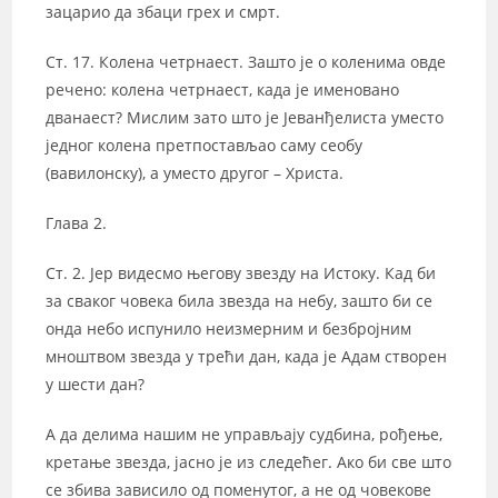
зацарио да збаци грех и смрт.
Ст. 17. Колена четрнаест. Зашто је о коленима овде
речено: колена четрнаест, када је именовано
дванаест? Мислим зато што је Јеванђелиста уместо
једног колена претпостављао саму сеобу
(вавилонску), а уместо другог – Христа.
Глава 2.
Ст. 2. Јер видесмо његову звезду на Истоку. Кад би
за сваког човека била звезда на небу, зашто би се
онда небо испунило неизмерним и безбројним
мноштвом звезда у трећи дан, када је Адам створен
у шести дан?
А да делима нашим не управљају судбина, рођење,
кретање звезда, јасно је из следећег. Ако би све што
се збива зависило од поменутог, а не од човекове