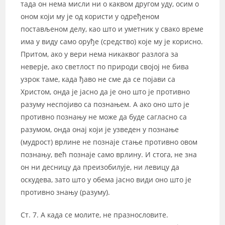
тада он нема мисли ни о каквом другом уду, осим о
оном који му је од користи у одређеном
постављеном делу, као што и уметник у свако време
има у виду само оруђе (средство) које му је корисно.
Притом, ако у вери нема никаквог разлога за
неверје, ако светлост по природи својој не бива
узрок таме, када ђаво не сме да се појави са
Христом, онда је јасно да је оно што је противно
разуму неспојиво са познањем. А ако оно што је
противно познању не може да буде сагласно са
разумом, онда онај који је узведен у познање
(мудрост) врлине не познаје стање противно овом
познању, већ познаје само врлину. И стога, не зна
он ни десницу да преизобилује, ни левицу да
оскудева, зато што у обема јасно види оно што је
противно знању (разуму).
Ст. 7. А када се молите, не празнословите.