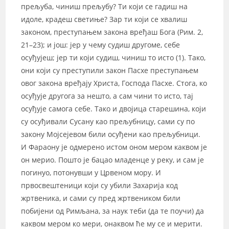
прељуба, чиниш прељубу? Ти који се гадиш на
идоле, крадеш светиње? Зар ти који се хвалиш
законом, преступањем закона вређаш Бога (Рим. 2,
21–23); и још: јер у чему судиш другоме, себе
осуђујеш; јер ти који судиш, чиниш то исто (1). Тако,
они који су преступили закон Пасхе преступањем
овог закона вређају Христа, Господа Пасхе. Стога, ко
осуђује другога за нешто, а сам чини то исто, тај
осуђује самога себе. Тако и двојица старешина, који
су осуђивали Сусану као прељубницу, сами су по
закону Мојсејевом били осуђени као прељубници.
И Фараону је одмерено истом оном мером каквом је
он мерио. Пошто је бацао младенце у реку, и сам је
погинуо, потонувши у Црвеном мору. И
првосвештеници који су убили Захарија код
жртвеника, и сами су пред жртвеником били
побијени од Римљана, за наук теби (да те поучи) да
каквом мером ко мери, онаквом ће му се и мерити.