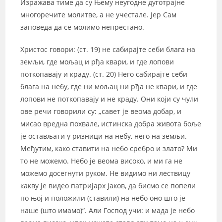
Изражава тиме да су Њему неугодне дуготрајне
многоречите молитве, а не учестале. Јер Сам
заповеда да се молимо непрестано.
Христос говори: (ст. 19) не сабирајте себи блага на
земљи, где мољац и рђа квари, и где лопови
поткопавају и краду. (ст. 20) Него сабирајте себи
блага на небу, где ни мољац ни рђа не квари, и где
лопови не поткопавају и не краду. Они који су чули
ове речи говорили су: „савет је веома добар, и
мисао вредна похвале, истинска добра живота боље
је остављати у ризници на небу, него на земљи.
Међутим, како ставити на небо сребро и злато? Ми
то не можемо. Небо је веома високо, и ми га не
можемо досегнути руком. Не видимо ни лествицу
какву је видео патријарх Јаков, да бисмо се попели
по њој и положили (ставили) на небо оно што је
наше (што имамо)“. Али Господ учи: и мада је небо