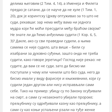
делима његовим (2 Тим. 4, 14), а Именеја и Филета
предао је сатани, да се науче да не хуле (1 Тим. 1,
20), док је коринтску Цркву оптуживао за то што не
суди, рекавши: зар нема међу вама ни једнога
мудра који ће моћи пресудити међу браћом својом?
Не знате ли да ћемо анђелима судити (1 Кор. 6, 5,
3)? Дакле, ако су сви праведни судили, а њима
самима се није судило, шта више – били су
изабрани за духовно суђење, зашто онда не треба
судити, како говоре јеретици? Господ није рекао: не
судите, да вам се не суди, зато да бисмо ми
поступали у чему или чинили што без суда, него да
бисмо имали у виду фарисеје и књижевнике, који су
судили један другом али нису исправљали сами
себе. Тако на пример: убицу су по Закону осуђивали
на смрт, а сами су незаконито убијали пророке;
прељубнику су одређивали казну као прељубнику, а
сами су као коњи успаљени рзали на туђе женке