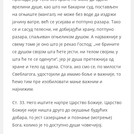
врелини душе, као што ни бакарни суд, постављен
на огњиште (мангал), не може без воде да издржи
јачину ватре, већ се усијава и потпуно разара. Тако
се и сасуд телесни, не добијајући храну, потпуно
разара, спаљиван огњеликом душом. А најважније у
свему томе је оно што је рекао Господ: „не брините
се душом својом шта ћете јести, ни телом својим, у
шта ће те се оденути“, јер је душа претежнија од
хране и тело од одела. Стога, ако смо се, по милости
Свеблагога, удостојили да имамо боље и важније, то
ћемо тим пре изобиловати мање важним и
најнижим.
Ст. 33. Него иштите најпре Царство Божије. Царство
Божије није ништа друго до окушање будућих
добара, то јест сазерцање и познање (мотрење)
Бога, колико је то доступно души човечијој.