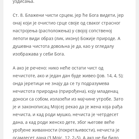
уздисања.
Ст. 8. Блажени чисти срцем, јер ће Бога видети, јер
онај који је очистио срце своје од сваког страсног
настројења (расположења) у својој сопственој
лепоти види образ (лик, икону) Божије природе. А
душевна чистота довољна је да, као у огледалу
изображава у себи Бога.
А ако је речено: нико неће остати чист од
нечистоте, ако и један дан буде живео (Јов. 14, 4, 5);
онда јеретици не знају да се ту подразумева
нечистота природна (прирођена), коју младенац
доноси са собом, излазећи из мајчине утробе. Зато
је и законописац Мојсеј рекао да је жена која рађа
нечиста, и кад роди мушко, нечиста је четрдесет
дана, а кад роди женско дете, због његове веће
урођене живахности (покретљивости), нечиста је
осамдесет дана (3 Мојс. 12, 2–5). А ако не би било