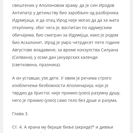
свештеник у Аполоновом храму, да је син Иродов
Антипатр у детињству био заробљен од разбојника
Идумејаца, и да отац Ирод није могао да да за њега
откупнину, због чега је, васпитан по идумејским
обичајима, био сматран за Идумејца, иако је родом
био Аскалонит. Ирод је умро четрдесет пете године
Августове владавине, за време конзулства Силуана
(Силвана), у осми дан јануарских календи
(светковина, празника).
А он уставши, узе дете. У овим је речима строго
изобличење безбожности Аполинарија, који је
тврдио да Христос није примио (узео) разумну душу,
него је примио (узео) само тело без душе и разума.
Глава 3.
Ст. 4. А храна му бејаше биље (акриде)* и дивљи