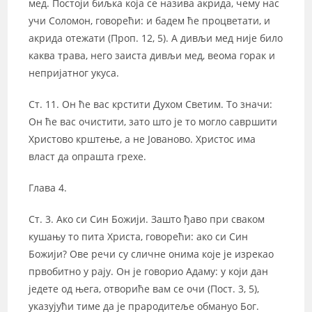
мед. Постоји биљка која се назива акрида, чему нас
учи Соломон, говорећи: и бадем ће процветати, и
акрида отежати (Проп. 12, 5). А дивљи мед није било
каква трава, него заиста дивљи мед, веома горак и
непријатног укуса.
Ст. 11. Он ће вас крстити Духом Светим. То значи:
Он ће вас очистити, зато што је то могло савршити
Христово крштење, а не Јованово. Христос има
власт да опрашта грехе.
Глава 4.
Ст. 3. Ако си Син Божији. Зашто ђаво при сваком
кушању то пита Христа, говорећи: ако си Син
Божији? Ове речи су сличне онима које је изрекао
првобитно у рају. Он је говорио Адаму: у који дан
једете од њега, отвориће вам се очи (Пост. 3, 5),
указујући тиме да је прародитеље обмануо Бог.