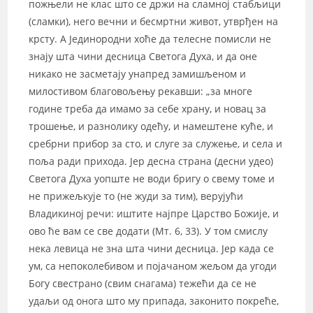
пожњели не клас што се држи на сламној стабљици
(сламки), него вечни и бесмртни живот, утврђен на
крсту. А Јединородни хоће да телесне помисли не
знају шта чини десница Светога Духа, и да оне
никако не засметају унапред замишљеном и
милостивом благовољењу рекавши: „за многе
године треба да имамо за себе храну, и новац за
трошење, и разнолику одећу, и намештене куће, и
сребрни прибор за сто, и слуге за служење, и села и
поља ради прихода. Јер десна страна (десни удео)
Светога Духа уопште не води бригу о свему томе и
не прижељкује то (не жуди за тим), верујући
Владикиној речи: иштите најпре Царство Божије, и
ово ће вам се све додати (Мт. 6, 33). У том смислу
нека левица не зна шта чини десница. Јер када се
ум, са непоколебивом и појачаном жељом да угоди
Богу свестрано (свим снагама) тежећи да се не
удаљи од онога што му припада, законито покреће,