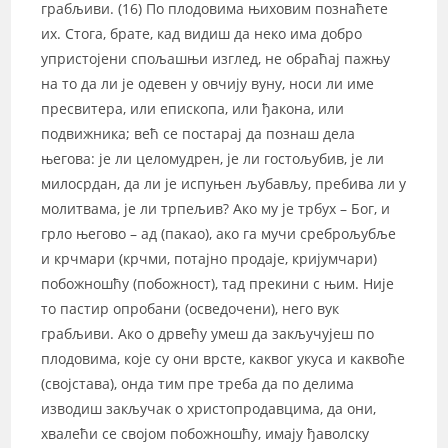
грабљиви. (16) По плодовима њиховим познаћете
их. Стога, брате, кад видиш да неко има добро
упристојени спољашњи изглед, не обраћај пажњу
на то да ли је одевен у овчију вуну, носи ли име
пресвитера, или епископа, или ђакона, или
подвижника; већ се постарај да познаш дела
његова: је ли целомудрен, је ли гостољубив, је ли
милосрдан, да ли је испуњен љубављу, пребива ли у
молитвама, је ли трпељив? Ако му је трбух – Бог, и
грло његово – ад (пакао), ако га мучи среброљубље
и крчмари (крчми, потајно продаје, кријумчари)
побожношћу (побожност), тад прекини с њим. Није
то пастир опробани (осведочени), него вук
грабљиви. Ако о дрвећу умеш да закључујеш по
плодовима, које су они врсте, каквог укуса и каквоће
(својстава), онда тим пре треба да по делима
изводиш закључак о христопродавцима, да они,
хвалећи се својом побожношћу, имају ђаволску