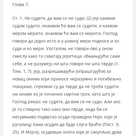
Глава 7.
Ст. 1. Не судите, да вам се не суди; (2) јер каквим
судом судите, онаквим ће вам се судити; и каквом
мером мерите, онаквом ће вам се мерити. Господ
говори да једно исто и у равној мери подносе и ко
суди и ко мери. Уосталом, не говори ово у оном
смислу како то схватају јеретици, обмањујући сами
себе, а не разумеју ни шта говоре ни шта тврде (1.
Тим. 1, 7). Јер, разрешавајући (опраштајући) за
новац онима који приносе неразумно и погибељно
покајање, спремни су да тврде да не треба судити
ни ономе ко је починио смртни грех, зато што је
Господ рекао: не судите, да вам се не суди. Али ако
је то стварно тако како они тврде, онда би се
несумњиво подвргао осуди праведни Ноје, који је
ругалицу Хама осудио да буде слуга браће (Пост. 9,
25). И Мојсеј, осудивши онога који је сакупљао дрва