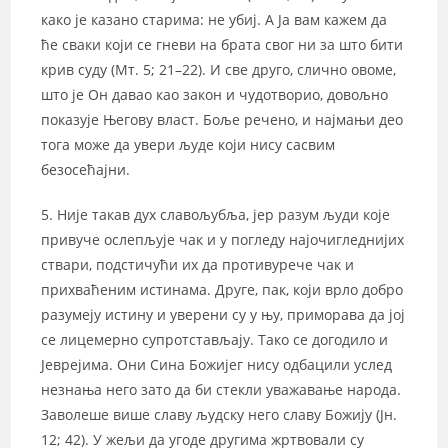
како је казано старима: не убиј. А Ја вам кажем да
ће сваки који се гневи на брата свог ни за што бити
крив суду (Мт. 5; 21–22). И све друго, слично овоме,
што је Он давао као закон и чудотворио, довољно
показује Његову власт. Боље речено, и најмањи део
тога може да увери људе који нису сасвим
безосећајни.
5. Није такав дух славољубља, јер разум људи које
привуче ослепљује чак и у погледу најочигледнијих
ствари, подстичући их да противурече чак и
прихваћеним истинама. Друге, пак, који врло добро
разумеју истину и уверени су у њу, приморава да јој
се лицемерно супротстављају. Тако се догодило и
Јеврејима. Они Сина Божијег нису одбацили услед
незнања него зато да би стекли уважавање народа.
Заволеше више славу људску него славу Божију (Јн.
12; 42). У жељи да угоде другима жртвовали су