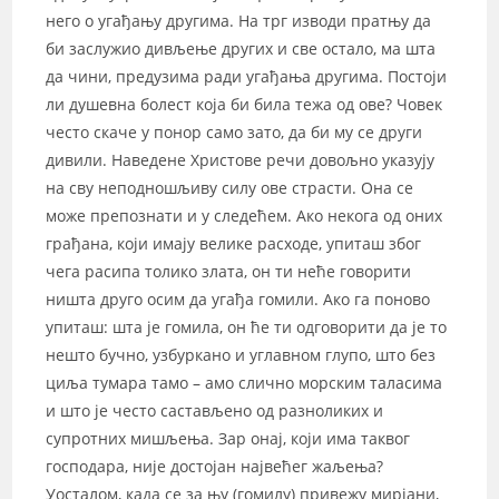
него о угађању другима. На трг изводи пратњу да
би заслужио дивљење других и све остало, ма шта
да чини, предузима ради угађања другима. Постоји
ли душевна болест која би била тежа од ове? Човек
често скаче у понор само зато, да би му се други
дивили. Наведене Христове речи довољно указују
на сву неподношљиву силу ове страсти. Она се
може препознати и у следећем. Ако некога од оних
грађана, који имају велике расходе, упиташ због
чега расипа толико злата, он ти неће говорити
ништа друго осим да угађа гомили. Ако га поново
упиташ: шта је гомила, он ће ти одговорити да је то
нешто бучно, узбуркано и углавном глупо, што без
циља тумара тамо – амо слично морским таласима
и што је често састављено од разноликих и
супротних мишљења. Зар онај, који има таквог
господара, није достојан највећег жаљења?
Уосталом, када се за њу (гомилу) привежу мирјани,