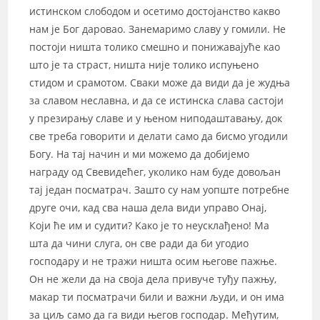
истинском слободом и осетимо достојанство какво
нам је Бог даровао. Занемаримо славу у гомили. Не
постоји ништа толико смешно и понижавајуће као
што је та страст, ништа није толико испуњено
стидом и срамотом. Сваки може да види да је жудња
за славом неславна, и да се истинска слава састоји
у презирању славе и у њеном ниподаштавању, док
све треба говорити и делати само да бисмо угодили
Богу. На тај начин и ми можемо да добијемо
награду од Свевидећег, уколико нам буде довољан
тај један посматрач. Зашто су нам уопште потребне
друге очи, кад сва наша дела види управо Онај,
Који ће им и судити? Како је то неусклађено! Ма
шта да чини слуга, он све ради да би угодио
господару и не тражи ништа осим његове пажње.
Он не жели да на своја дела привуче туђу пажњу,
макар ти посматрачи били и важни људи, и он има
за циљ само да га види његов господар. Међутим,