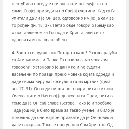
неотуђиво поседује началство, и поседује га по
самој Својој природи и по Својој суштини. Кад су Га
упитали да ли је Он цар, одговорио им је: Ја сам за
то рођен (Јн. 18; 37). Петар овде говори о Њему као
о постављеном за Господа и Христа, али се то
односи само на оваплоћење.
4. Зашто се чудиш ако Петар то каже? Разговарајући
са Атињанима, и Павле Га назива само човеком,
говорећи: Установио је дан у који ће судити
васељени по правди преко Човека којега одреди и
даде свима веру васкрснувши га из мртвих (Дела
ап. 17; 31). Он овде ништа не говори нити о икони
Очевој нити о Његовој једнакости са Оцем, нити о
томе да је Он сјај славе Његове. Тако је и требало.
Тада још није било време за такво учење, и било је
пожељно да они најпре прихвате да је Он човек и
да је васкрсао. Тако је поступао и Сам Христос. Од