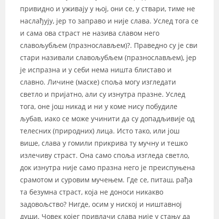
привидно и уживају у њој, они се, у ствари, тиме не
наслађују, јер то заправо и није слава. Услед тога се
и сама ова страст не назива славом него
славољубљем (празнослављем)?. Праведно су је сви
стари називали славољубљем (празнослављем), јер
је испразна и у себи нема ништа блиставо и
славно. Личине (маске) споља могу изгледати
светло и пријатно, али су изнутра празне. Услед
тога, оне још никад и ни у коме нису побудиле
љубав, иако се може учинити да су допадљивије од
телесних (природних) лица. Исто тако, или још
више, слава у гомили прикрива ту мучну и тешко
излечиву страст. Она само споља изгледа светло,
док изнутра није само празна него је преиспуњена
срамотом и суровим мучењем. Где се, питаш, рађа
та безумна страст, која не доноси никакво
задовољство? Нигде, осим у ниској и ништавној
души. Човек којег привлачи слава није у стању да