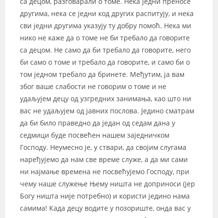
са децом, разговарали о томе. Нека једни преносе
другима, нека се једни код других распитују, и нека
сви једни другима указују ту добру помоћ. Нека ми
нико не каже да о томе не би требало да говорите
са децом. Не само да би требало да говорите, него
би само о томе и требало да говорите, и само би о
том једном требало да бринете. Међутим, ја вам
због ваше слабости не говорим о томе и не
удаљујем децу од узгредних занимања, као што ни
вас не удаљујем од јавних послова. Једино сматрам
да би било праведно да један од седам дана у
седмици буде посвећен нашем заједничком
Господу. Неумесно је, у ствари, да својим слугама
наређујемо да нам све време служе, а да ми сами
ни најмање времена не посвећујемо Господу, при
чему наше служење Њему ништа не доприноси (јер
Богу ништа није потребно) и користи једино нама
самима! Када децу водите у позориште, онда вас у