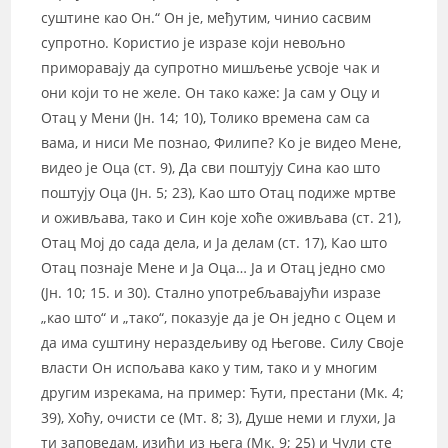
суштине као Он.“ Он је, међутим, чинио сасвим
супротно. Користио је изразе који невољно
приморавају да супротно мишљење усвоје чак и
они који то не желе. Он тако каже: Ја сам у Оцу и
Отац у Мени (Јн. 14; 10), Толико времена сам са
вама, и ниси Ме познао, Филипе? Ко је видео Мене,
видео је Оца (ст. 9), Да сви поштују Сина као што
поштују Оца (Јн. 5; 23), Као што Отац подиже мртве
и оживљава, тако и Син које хоће оживљава (ст. 21),
Отац Мој до сада дела, и Ја делам (ст. 17), Као што
Отац познаје Мене и Ја Оца… Ја и Отац једно смо
(Јн. 10; 15. и 30). Стално употребљавајући изразе
„као што“ и „тако“, показује да је Он једно с Оцем и
да има суштину нераздељиву од Његове. Силу Своје
власти Он испољава како у тим, тако и у многим
другим изрекама, на пример: Ћути, престани (Мк. 4;
39), Хоћу, очисти се (Мт. 8; 3), Душе неми и глухи, Ја
ти заповедам, изиђи из њега (Мк. 9; 25) и Чули сте