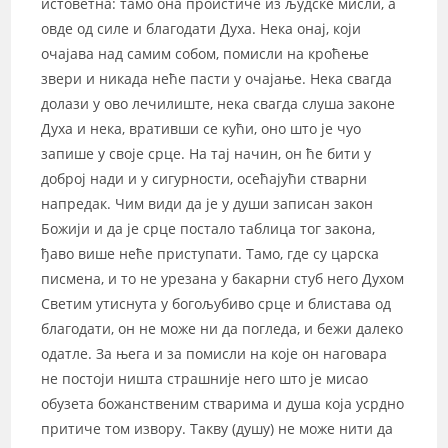
истоветна: тамо она проистиче из људске мисли, а
овде од силе и благодати Духа. Нека онај, који
очајава над самим собом, помисли на кроћење
звери и никада неће пасти у очајање. Нека свагда
долази у ово лечилиште, нека свагда слуша законе
Духа и нека, вративши се кући, оно што је чуо
запише у своје срце. На тај начин, он ће бити у
доброј нади и у сигурности, осећајући стварни
напредак. Чим види да је у души записан закон
Божији и да је срце постало таблица тог закона,
ђаво више неће приступати. Тамо, где су царска
писмена, и то не урезана у бакарни стуб него Духом
Светим утиснута у богољубиво срце и блистава од
благодати, он не може ни да погледа, и бежи далеко
одатле. За њега и за помисли на које он наговара
не постоји ништа страшније него што је мисао
обузета божанственим стварима и душа која усрдно
притиче том извору. Такву (душу) не може нити да