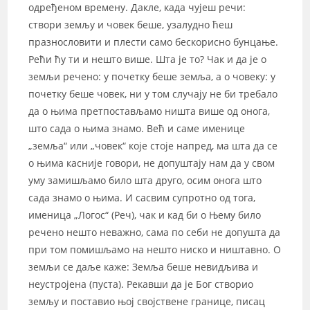
одређеном времену. Дакле, када чујеш речи:
створи земљу и човек беше, узалудно ћеш
празнословити и плести само бескорисно бунцање.
Рећи ћу ти и нешто више. Шта је то? Чак и да је о
земљи речено: у почетку беше земља, а о човеку: у
почетку беше човек, ни у том случају не би требало
да о њима претпостављамо ништа више од онога,
што сада о њима знамо. Већ и саме именице
„земља“ или „човек“ које стоје напред, ма шта да се
о њима касније говори, не допуштају нам да у свом
уму замишљамо било шта друго, осим онога што
сада знамо о њима. И сасвим супротно од тога,
именица „Логос“ (Реч), чак и кад би о Њему било
речено нешто неважно, сама по себи не допушта да
при том помишљамо на нешто ниско и ништавно. О
земљи се даље каже: Земља беше невидљива и
неустројена (пуста). Рекавши да је Бог створио
земљу и поставио њој својствене границе, писац