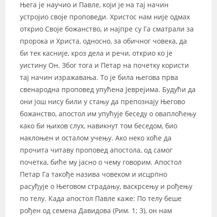
Њега је научио и Павле, који је на тај начин
устројио своје проповеди. Христос нам није одмах
открио Своје божанство, и најпре су Га сматрали за
пророка и Христа, односно, за обичног човека, да
би тек касније, кроз дела и речи, открио ко је
уистину Он. Због тога и Петар на почетку користи
тај начин изражавања. То је била његова прва
свенародна проповед упућена Јеврејима. Будући да
они још нису били у стању да препознају Његово
божанство, апостол им упућује беседу о оваплоћењу
како би њихов слух, навикнут том беседом, био
наклоњен и осталом учењу. Ако неко хоће да
прочита читаву проповед апостола, од самог
почетка, биће му јасно о чему говорим. Апостол
Петар Га такође назива човеком и исцрпно
расуђује о Његовом страдању, васкрсењу и рођењу
по телу. Када апостол Павле каже: По телу беше
рођен од семена Давидова (Рим. 1; 3), он нам