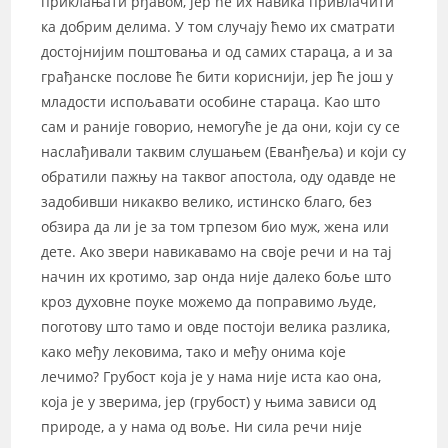
приклањати рђавом, јер ће их навика привлачити
ка добрим делима. У том случају ћемо их сматрати
достојнијим поштовања и од самих стараца, а и за
грађанске послове ће бити кориснији, јер ће још у
младости испољавати особине стараца. Као што
сам и раније говорио, немогуће је да они, који су се
наслађивали таквим слушањем (Еванђеља) и који су
обратили пажњу на таквог апостола, оду одавде не
задобивши никакво велико, истинско благо, без
обзира да ли је за том трпезом био муж, жена или
дете. Ако звери навикавамо на своје речи и на тај
начин их кротимо, зар онда није далеко боље што
кроз духовне поуке можемо да поправимо људе,
поготову што тамо и овде постоји велика разлика,
како међу лековима, тако и међу онима које
лечимо? Грубост која је у нама није иста као она,
која је у зверима, јер (грубост) у њима зависи од
природе, а у нама од воље. Ни сила речи није