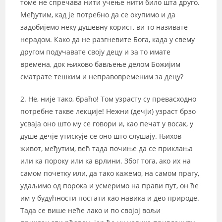
томе не спречава нити учење нити било шта друго.
Међутим, кад је потребно да се окупимо и да
задобијемо неку душевну корист, ви то називате
нерадом. Како да не разгневите Бога, када у свему
другом подучавате своју децу и за то имате
времена, док њихово бављење делом Божијим
сматрате тешким и неправовременим за децу?
2. Не, није тако, браћо! Том узрасту су превасходно
потребне такве лекције! Нежни (дечји) узраст брзо
усваја оно што му се говори и, као печат у восак, у
душе дечје утискује се оно што слушају. Њихов
живот, међутим, већ тада почиње да се приклања
или ка пороку или ка врлини. Због тога, ако их на
самом почетку или, да тако кажемо, на самом прагу,
удаљимо од порока и усмеримо на прави пут, он ће
им у будућности постати као навика и део природе.
Тада се више неће лако и по својој вољи