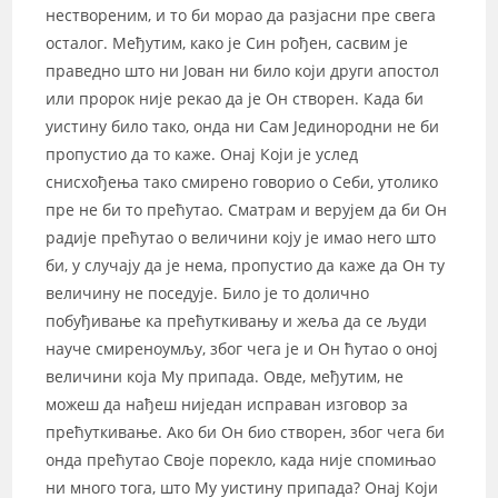
нествореним, и то би морао да разјасни пре свега
осталог. Међутим, како је Син рођен, сасвим је
праведно што ни Јован ни било који други апостол
или пророк није рекао да је Он створен. Када би
уистину било тако, онда ни Сам Јединородни не би
пропустио да то каже. Онај Који је услед
снисхођења тако смирено говорио о Себи, утолико
пре не би то прећутао. Сматрам и верујем да би Он
радије прећутао о величини коју је имао него што
би, у случају да је нема, пропустио да каже да Он ту
величину не поседује. Било је то долично
побуђивање ка прећуткивању и жеља да се људи
науче смиреноумљу, због чега је и Он ћутао о оној
величини која Му припада. Овде, међутим, не
можеш да нађеш ниједан исправан изговор за
прећуткивање. Ако би Он био створен, због чега би
онда прећутао Своје порекло, када није спомињао
ни много тога, што Му уистину припада? Онај Који