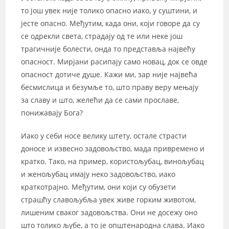
то још увек није толико опасно иако, у суштини, и
јесте опасно. Међутим, када они, који говоре да су
се одрекли света, страдају од те или неке још
трагичније болести, онда то представља највећу
опасност. Мирјани расипају само новац, док се овде
опасност дотиче душе. Кажи ми, зар није највећа
бесмислица и безумље то, што праву веру мењају
за славу и што, желећи да се сами прославе,
понижавају Бога?
Иако у себи носе велику штету, остале страсти
доносе и извесно задовољство, мада привремено и
кратко. Тако, на пример, користољубац, винољубац
и женољубац имају неко задовољство, иако
краткотрајно. Међутим, они који су обузети
страшћу славољубља увек живе горким животом,
лишеним сваког задовољства. Они не досежу оно
што толико љубе, а то је општенародна слава. Иако