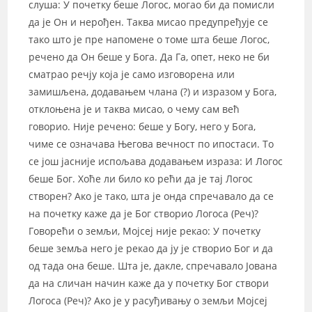
слуша: У почетку беше Логос, могао би да помисли
да је Он и нерођен. Таква мисао предупређује се
тако што је пре напомене о томе шта беше Логос,
речено да Он беше у Бога. Да Га, опет, неко не би
сматрао речју која је само изговорена или
замишљена, додавањем члана (?) и изразом у Бога,
отклоњена је и таква мисао, о чему сам већ
говорио. Није речено: беше у Богу, него у Бога,
чиме се означава Његова вечност по ипостаси. То
се још јасније испољава додавањем израза: И Логос
беше Бог. Хоће ли било ко рећи да је тај Логос
створен? Ако је тако, шта је онда спречавало да се
на почетку каже да је Бог створио Логоса (Реч)?
Говорећи о земљи, Мојсеј није рекао: У почетку
беше земља него је рекао да ју је створио Бог и да
од тада она беше. Шта је, дакле, спречавало Јована
да на сличан начин каже да у почетку Бог створи
Логоса (Реч)? Ако је у расуђивању о земљи Мојсеј