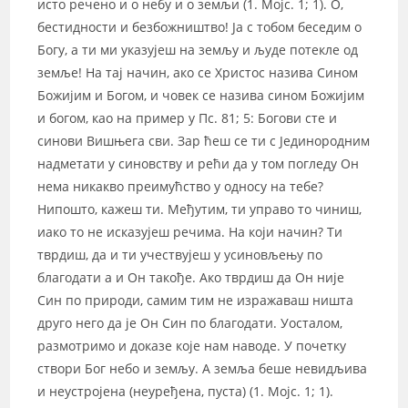
исто речено и о небу и о земљи (1. Мојс. 1; 1). О,
бестидности и безбожништво! Ја с тобом беседим о
Богу, а ти ми указујеш на земљу и људе потекле од
земље! На тај начин, ако се Христос назива Сином
Божијим и Богом, и човек се назива сином Божијим
и богом, као на пример у Пс. 81; 5: Богови сте и
синови Вишњега сви. Зар ћеш се ти с Јединородним
надметати у синовству и рећи да у том погледу Он
нема никакво преимућство у односу на тебе?
Нипошто, кажеш ти. Међутим, ти управо то чиниш,
иако то не исказујеш речима. На који начин? Ти
тврдиш, да и ти учествујеш у усиновљењу по
благодати а и Он такође. Ако тврдиш да Он није
Син по природи, самим тим не изражаваш ништа
друго него да је Он Син по благодати. Уосталом,
размотримо и доказе које нам наводе. У почетку
створи Бог небо и земљу. А земља беше невидљива
и неустројена (неуређена, пуста) (1. Мојс. 1; 1).