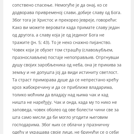
сопствено спасење. Немогуће је да онај, ко се
додворава привременој слави, добије славу од Бога.
Због тога је Христос и прекорео Јевреје, говорећи:
Како ви можете веровати када примате славу један
од другога, а славу која је од јединог Бога не
тражите (Јн. 5; 43). То је неко снажно пијанство.
Човек који је обузет том страшћу (славољубљем,
празнослављем) постаје непоправљив. Отргнувши
душу својих заробљеника од неба, она је прикива за
земљу и не допушта јој да види истиниту светлост.
Та страст приморава душе да се непрестано крећу
кроз жабокречину и да се приближе владарима,
толико моћним да владају над њима чак и кад
ништа не наређују. Чак и онда, када му то нико не
заповеда, човек оболео од ове болести чини све за
шта само мисли да би могло угодити његовим
господарима. Због њих се облачи у празничну
одећу и украшава своје лице, не бринући се о себи