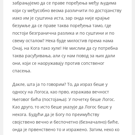
забрањујемо да се праве поређења међу људима
који су међусобно веома различити по достојанству
иако им је суштина иста, зар онда није крајње
безумље да се праве таква поређења тамо, где
постоји безгранична разлика и по суштини и по
свему осталом? Нека буде милостив према нама
Онај, на Кога тако хуле! Не мислим да су потребна
таква расуђивања, али су нам повод за њих дали
они, који се наоружавају против сопственог
спасења.
Дакле, шта ја то говорим? То, да израз беше у
односу на Логоса, као прво, изражава вечност
Његовог бића (постојања): У почетку беше Логос.
Као друго, то исто беше указује да Логос беше у
некога. Будући да је Богу по преимућству
својствено вечно и беспочетно (безначално) биће,
онда је првенствено то и изражено. Затим, неко ко