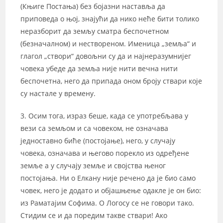
(Књиге Постања) без бојазни наставља да
приповеда о њој, знајући да нико неће бити толико
неразборит да земљу сматра беспочетном
(безначалном) и нествореном. Именица „земља“ и
глагол „створи“ довољни су да и најнеразумнијег
човека убеде да земља није нити вечна нити
беспочетна, него да припада оном броју ствари које
су настале у времену.
3. Осим тога, израз беше, када се употребљава у
вези са земљом и са човеком, не означава
једноставно биће (постојање), него, у случају
човека, означава и његово порекло из одређене
земље а у случају земље и својства њеног
постојања. Ни о Елкану није речено да је био само
човек, него је додато и објашњење одакле је он био:
из Раматајим Софима. О Логосу се не говори тако.
Стидим се и да поредим такве ствари! Ако