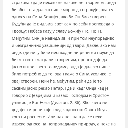
страховао да је некако не назове нествореном, онда
би због тога далеко више морао да страхује Јован у
односу на Сина Божијег, ако би Он био створен.
Будући да је видљив, свет сам по себи проповеда о
Творцу: Небеса казују славу Божију (Пс. 18; 1).
Међутим, Син је невидљив, и при том неупоредиво
и безгранично узвишенији од твари. Дакле, ако нам
овде, где нису биле неопходне ни речи ни поуке да
бисмо свет сматрали створеним, пророк даје да
јасно и пре свега то видимо, онда је далеко више
било потребно да то Јован каже о Сину, уколико је
овај створен. Неки ће, међутим, рећи да је то
сасвим јасно рекао Петар. Где и кад? Онда кад је
говорио с Јеврејима и казао: Господом и Христом
учинио је Бог Њега (Дела ап. 2; 36). Због чега не
додајеш и речи које следе, односно: Овога Исуса,
кога ви распесте. Или пак не знаш да се неке
изреке односе на непропадљиву природу, а неке на