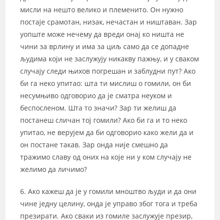
мисли на нешто велико и племенито. Он нужно
постаје срамотан, низак, нечастан и ништаван. Зар
уопште може нечему да вреди онај ко ништа не
чини за врлину и има за циљ само да се допадне
људима који не заслужују никакву пажњу, и у сваком
случају следи њихов погрешан и заблудни пут? Ако
би га неко упитао: шта ти мислиш о гомили, он би
несумњиво одговорио да је сматра неуком и
беспосленом. Шта то значи? Зар ти желиш да
постанеш сличан тој гомили? Ако би га и то неко
упитао, не верујем да би одговорио како жели да и
он постане такав. Зар онда није смешно да
тражимо славу од оних на које ни у ком случају не
желимо да личимо?
6. Ако кажеш да је у гомили мноштво људи и да они
чине једну целину, онда је управо због тога и треба
презирати. Ако сваки из гомиле заслужује презир,