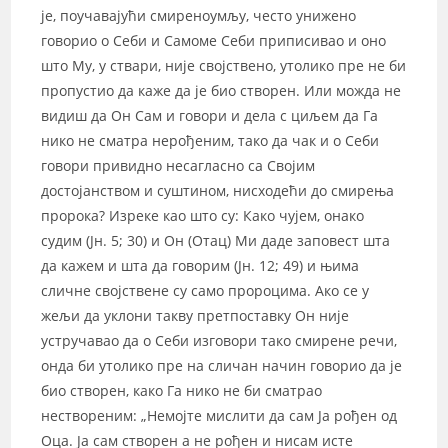
је, поучавајући смиреноумљу, често унижено
говорио о Себи и Самоме Себи приписивао и оно
што Му, у ствари, није својствено, утолико пре не би
пропустио да каже да је био створен. Или можда не
видиш да Он Сам и говори и дела с циљем да Га
нико не сматра нерођеним, тако да чак и о Себи
говори привидно несагласно са Својим
достојанством и суштином, нисходећи до смирења
пророка? Изреке као што су: Како чујем, онако
судим (Јн. 5; 30) и Он (Отац) Ми даде заповест шта
да кажем и шта да говорим (Јн. 12; 49) и њима
сличне својствене су само пророцима. Ако се у
жељи да уклони такву претпоставку Он није
устручавао да о Себи изговори тако смирене речи,
онда би утолико пре на сличан начин говорио да је
био створен, како Га нико не би сматрао
нествореним: „Немојте мислити да сам Ја рођен од
Оца. Ја сам створен а не рођен и нисам исте