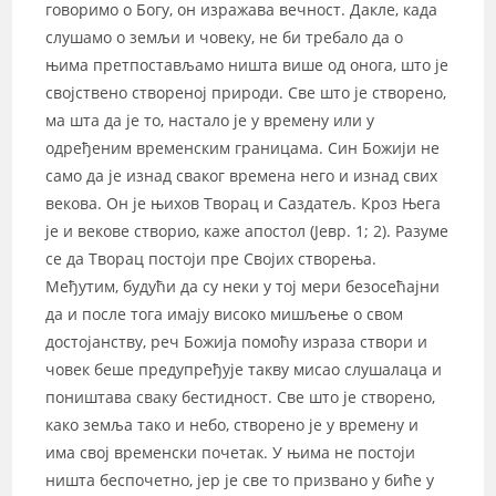
говоримо о Богу, он изражава вечност. Дакле, када
слушамо о земљи и човеку, не би требало да о
њима претпостављамо ништа више од онога, што је
својствено створеној природи. Све што је створено,
ма шта да је то, настало је у времену или у
одређеним временским границама. Син Божији не
само да је изнад сваког времена него и изнад свих
векова. Он је њихов Творац и Саздатељ. Кроз Њега
је и векове створио, каже апостол (Јевр. 1; 2). Разуме
се да Творац постоји пре Својих створења.
Међутим, будући да су неки у тој мери безосећајни
да и после тога имају високо мишљење о свом
достојанству, реч Божија помоћу израза створи и
човек беше предупређује такву мисао слушалаца и
поништава сваку бестидност. Све што је створено,
како земља тако и небо, створено је у времену и
има свој временски почетак. У њима не постоји
ништа беспочетно, јер је све то призвано у биће у