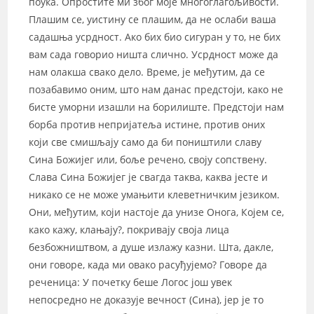
поука. Опростите ми због моје многоглагољивости.
Плашим се, уистину се плашим, да не ослаби ваша
садашња усрдност. Ако бих био сигуран у то, не бих
вам сада говорио ништа слично. Усрдност може да
нам олакша свако дело. Време, је међутим, да се
позабавимо оним, што нам данас предстоји, како не
бисте уморни изашли на борилиште. Предстоји нам
борба против непријатеља истине, против оних
који све смишљају само да би поништили славу
Сина Божијег или, боље речено, своју сопствену.
Слава Сина Божијег је свагда таква, каква јесте и
никако се не може умањити клеветничким језиком.
Они, међутим, који настоје да унизе Онога, Којем се,
како кажу, клањају?, покривају своја лица
безбожништвом, а душе излажу казни. Шта, дакле,
они говоре, када ми овако расуђујемо? Говоре да
реченица: У почетку беше Логос још увек
непосредно не доказује вечност (Сина), јер је то