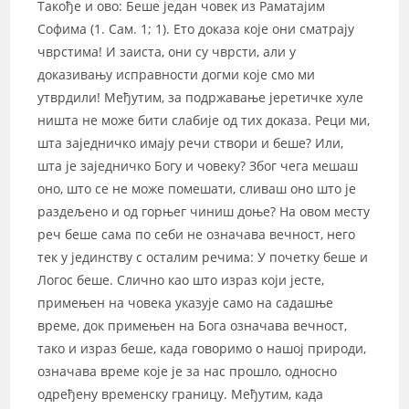
Такође и ово: Беше један човек из Раматајим
Софима (1. Сам. 1; 1). Ето доказа које они сматрају
чврстима! И заиста, они су чврсти, али у
доказивању исправности догми које смо ми
утврдили! Међутим, за подржавање јеретичке хуле
ништа не може бити слабије од тих доказа. Реци ми,
шта заједничко имају речи створи и беше? Или,
шта је заједничко Богу и човеку? Због чега мешаш
оно, што се не може помешати, сливаш оно што је
раздељено и од горњег чиниш доње? На овом месту
реч беше сама по себи не означава вечност, него
тек у јединству с осталим речима: У почетку беше и
Логос беше. Слично као што израз који јесте,
примењен на човека указује само на садашње
време, док примењен на Бога означава вечност,
тако и израз беше, када говоримо о нашој природи,
означава време које је за нас прошло, односно
одређену временску границу. Међутим, када