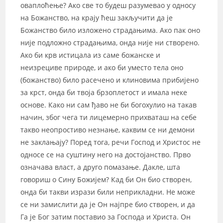
оваплоћење? Ако све то будеш разумевао у односу
на Божанство, на крају ћеш закључити да је
Божанство било изложено страдањима. Ако пак оно
није подложно страдањима, онда није ни створено.
Ако би крв истицала из саме божанске и
неизрециве природе, и ако би уместо тела оно
(божанство) било расечено и клиновима прибијено
за крст, онда би твоја брзоплетост и имала неке
основе. Како ни сам ђаво не би богохулио на такав
начин, због чега ти лицемерно прихваташ на себе
такво неопростиво незнање, каквим се ни демони
не заклањају? Поред тога, речи Господ и Христос не
односе се на суштину него на достојанство. Прво
означава власт, а друго помазање. Дакле, шта
говориш о Сину Божијем? Кад би Он био створен,
онда би такви изрази били неприкладни. Не може
се ни замислити да је Он најпре био створен, и да
Га је Бог затим поставио за Господа и Христа. Он