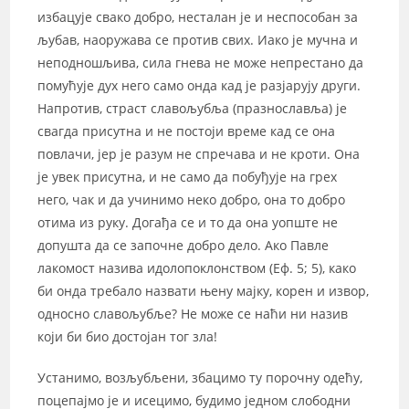
избацује свако добро, несталан је и неспособан за
љубав, наоружава се против свих. Иако је мучна и
неподношљива, сила гнева не може непрестано да
помућује дух него само онда кад је разјарују други.
Напротив, страст славољубља (празнославља) је
свагда присутна и не постоји време кад се она
повлачи, јер је разум не спречава и не кроти. Она
је увек присутна, и не само да побуђује на грех
него, чак и да учинимо неко добро, она то добро
отима из руку. Догађа се и то да она уопште не
допушта да се започне добро дело. Ако Павле
лакомост назива идолопоклонством (Еф. 5; 5), како
би онда требало назвати њену мајку, корен и извор,
односно славољубље? Не може се наћи ни назив
који би био достојан тог зла!
Устанимо, возљубљени, збацимо ту порочну одећу,
поцепајмо је и исецимо, будимо једном слободни