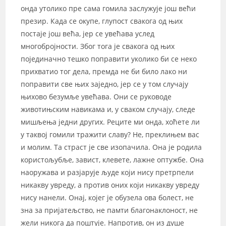
онда утолико пре сама гомила заслужује још већи
презир. Када се окупе, глупост свакога од њих
постаје још већа, јер се увећава услед
многобројности. Због тога је свакога од њих
појединачно тешко поправити уколико би се неко
прихватио тог дела, премда не би било лако ни
поправити све њих заједно, јер се у том случају
њихово безумље увећава. Они се руководе
животињским навикама и, у сваком случају, следе
мишљења једни других. Реците ми онда, хоћете ли
у таквој гомили тражити славу? Не, преклињем вас
и молим. Та страст је све изопачила. Она је родила
користољубље, завист, клевете, лажне оптужбе. Она
наоружава и разјарује људе који нису претрпели
никакву увреду, а против оних који никакву увреду
нису нанели. Онај, којег је обузела ова болест, не
зна за пријатељство, не памти благонаклоност, не
жели никога да поштује. Напротив, он из душе