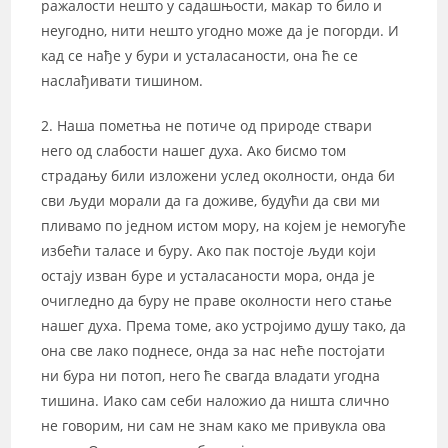
ражалости нешто у садашњости, макар то било и
неугодно, нити нешто угодно може да је погорди. И
кад се нађе у бури и усталасаности, она ће се
наслађивати тишином.
2. Наша пометња не потиче од природе ствари
него од слабости нашег духа. Ако бисмо том
страдању били изложени услед околности, онда би
сви људи морали да га доживе, будући да сви ми
пливамо по једном истом мору, на којем је немогуће
избећи таласе и буру. Ако пак постоје људи који
остају изван буре и усталасаности мора, онда је
очигледно да буру не праве околности него стање
нашег духа. Према томе, ако устројимо душу тако, да
она све лако поднесе, онда за нас неће постојати
ни бура ни потоп, него ће свагда владати угодна
тишина. Иако сам себи наложио да ништа слично
не говорим, ни сам не знам како ме привукла ова