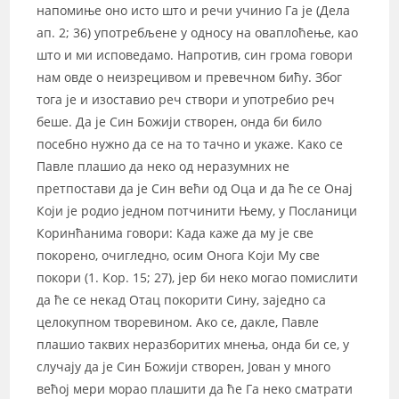
напомиње оно исто што и речи учинио Га је (Дела
ап. 2; 36) употребљене у односу на оваплоћење, као
што и ми исповедамо. Напротив, син грома говори
нам овде о неизрецивом и превечном бићу. Због
тога је и изоставио реч створи и употребио реч
беше. Да је Син Божији створен, онда би било
посебно нужно да се на то тачно и укаже. Како се
Павле плашио да неко од неразумних не
претпостави да је Син већи од Оца и да ће се Онај
Који је родио једном потчинити Њему, у Посланици
Коринћанима говори: Када каже да му је све
покорено, очигледно, осим Онога Који Му све
покори (1. Кор. 15; 27), јер би неко могао помислити
да ће се некад Отац покорити Сину, заједно са
целокупном творевином. Ако се, дакле, Павле
плашио таквих неразборитих мнења, онда би се, у
случају да је Син Божији створен, Јован у много
већој мери морао плашити да ће Га неко сматрати