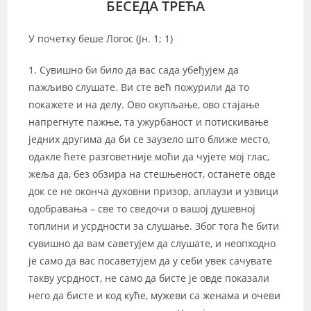
БЕСЕДА ТРЕЋА
У почетку беше Логос (Јн. 1; 1)
1. Сувишно би било да вас сада убеђујем да
пажљиво слушате. Ви сте већ пожурили да то
покажете и на делу. Ово окупљање, ово стајање
напрегнуте пажње, та ужурбаност и потискивање
једних другима да би се заузело што ближе место,
одакле ћете разговетније моћи да чујете мој глас,
жеља да, без обзира на стешњеност, останете овде
док се не оконча духовни призор, аплаузи и узвици
одобравања – све то сведочи о вашој душевној
топлини и усрдности за слушање. Због тога ће бити
сувишно да вам саветујем да слушате, и неопходно
је само да вас посаветујем да у себи увек сачувате
такву усрдност, не само да бисте је овде показали
него да бисте и код куће, мужеви са женама и очеви