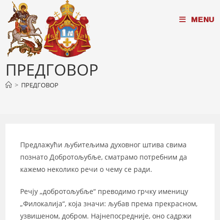
Skip
MENU
to
content
ПРЕДГОВОР
>
ПРЕДГОВОР
Предлажући љубитељима духовног штива свима
познато Добротољубље, сматрамо потребним да
кажемо неколико речи о чему се ради.
Речју „добротољубље“ преводимо грчку именицу
„Филокалија“, која значи: љубав према прекрасном,
узвишеном, добром. Најнепосредније, оно садржи