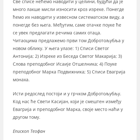
Све списе нећемо наводити у целини, будући да је
много лакше мисли износити кроз изреке. Понегде
ћемо их наводити у извесном систематском виду, а
понегде без њега. Међутим, саме отачке поуке ће
се увек предлагати речима самих отаца.
Читаоцима предлажемо први том Добротољубља у
новом облику. У њега улазе: 1) Списи Светог
Антонија; 2) Изреке из Беседа Светог Макарија; 3)
Слова преподобног Исаије Отшелника; 4) Поуке
преподобног Марка Подвижника; 5) Списи Евагрија
монаха.
Исти редослед постоји и у грчком Добротољубљу.
Код нас ће Свети Касијан, који је смештен између
Евагрија и преподобног Марка, своје место наћи у
другом тому.
Епископ Теофан