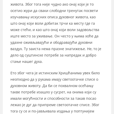
живота. Због тога није чудно ако онај који је то
осетио жури да сваки слободни тренутак посвети
изучавању искусних описа духовног живота, као
што онај који воли добитак трчи ка месту где га
може стећи, и као што онај који воли задовољства
иште место за уживање. Он често у њима хоће да
удахне оживљавајући и ободравајући духовни
ваздух. Ту заиста нема празне знатижеље. Не, то је
дело од суштинске потребе за напредак и добро
стање нашег духа.
Ето због чега је истинским Хришћанима увек било
неопходно да у рукама имају светоотачке списе о
духовном животу. Да би се похвалном осећању
такве потребе изашло у сусрет, на онима који су
имали могућности и способности за такав посао
лежао је дуг да припреме светоотачке списе. Због
тога су се и по-јављивала издања у поптунијем