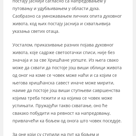
постају јаснији сагласно са напредовањем у
путовању и удубљивањем у области духа.
Саобразно са умножавањем личних опита духовног
живота, код њих постају јаснија и схватљивија
указања светих отаца.
Уосталом, приказивање разних појава духовног
живота, које садрже светоотачки списи, није без
значаја и за све Хришћане уопште. Из њега свако
може да схвати да постоје још виши облици живота
од оног на коме се човек може наћи и са којим се
његова хришћанска савест иначе може мирити,
наиме да постоје још виши ступњеви савршенства
којима треба тежити и ка којима се човек може
успињати. Пружајући такво схватање, оно ће
свакако побудити на ревност ка напредовању,
привлачећи ка бољем од онога што човек поседује.
За оне који су ступили на пут ка бољем и