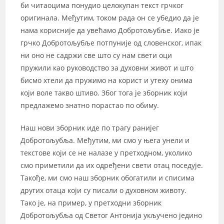
би читаоцима понудио целокупан текст грчког
оригинала. Међутим, током рада он се убедио да је
нама корисније да увећамо Добротољубље. Иако је
грчко Добротољубље потпуније од словенског, ипак
ни оно не садржи све што су нам свети оци
пружили као руководство за духовни живот и што
бисмо хтели да пружимо на корист и утеху онима
који воле такво штиво. Због тога је зборник који
предлажемо знатно порастао по обиму.
Наш нови зборник иде по трагу ранијег
Добротољубља. Међутим, ми смо у њега унели и
текстове који се не налазе у претходном, уколико
смо приметили да их одређени свети отац поседује.
Такође, ми смо наш зборник обогатили и списима
других отаца који су писали о духовном животу.
Тако је, на пример, у претходни зборник
Добротољубља од Светог Антонија укључено једино