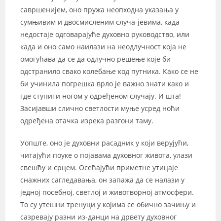
савршенијем, оно пружа неопходна указања у
сумњивим и двосмисленим случа-јевима, када
недостаје одговарајуће духовно руководство, или
када и оно само наилази на неодлучност која не
омогућава да се да одлучно решење које би
одстранило свако колебање код путника. Како се не
би учинила погрешка врло је важно знати како и
где ступити ногом у одређеном случају. И шта!
Засијавши слично светлости муње усред ноћи
одређена отачка изрека разгони таму.
Уопште, оно је духовни расадник у који верујући,
читајући поуке о појавама духовног живота, улази
свешћу и срцем. Осећајући приметне утицаје
снажних сагледавања, он запажа да се налази у
једној посебној, светлој и животворној атмосфери.
То су утешни тренуци у којима се обично зачињу и
сазревају разни из-данци на дрвету духовног