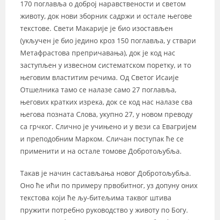
170 поглавља о доброј наравствености и светом
животу, док нови зборник садржи и остале његове
текстове. Свети Макарије је био изостављен
(укључен је био једино кроз 150 поглавља, у ствари
Метафрастова препричавања), док је код нас
заступљен у извесном систематском поретку, и то
његовим властитим речима. Од Светог Исаије
Отшелника тамо се налазе само 27 поглавља,
његових кратких изрека, док се код нас налазе сва
његова позната Слова, укупно 27, у новом преводу
са грчког. Слично је учињено и у вези са Евагријем
и преподобним Марком. Сличан поступак ће се
применити и на остале томове Добротољубља.
Такав је начин састављања новог Добротољубља.
Оно ће ићи по примеру првобитног, уз допуну оних
текстова који ће љу-битељима таквог штива
пружити потребно руководство у животу по Богу.