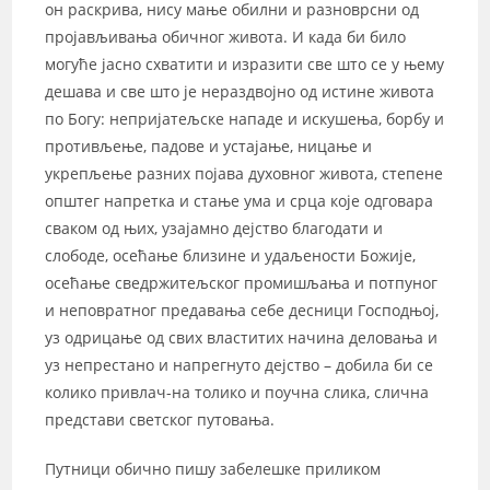
он раскрива, нису мање обилни и разноврсни од
пројављивања обичног живота. И када би било
могуће јасно схватити и изразити све што се у њему
дешава и све што је нераздвојно од истине живота
по Богу: непријатељске нападе и искушења, борбу и
противљење, падове и устајање, ницање и
укрепљење разних појава духовног живота, степене
општег напретка и стање ума и срца које одговара
сваком од њих, узајамно дејство благодати и
слободе, осећање близине и удаљености Божије,
осећање сведржитељског промишљања и потпуног
и неповратног предавања себе десници Господњој,
уз одрицање од свих властитих начина деловања и
уз непрестано и напрегнуто дејство – добила би се
колико привлач-на толико и поучна слика, слична
представи светског путовања.
Путници обично пишу забелешке приликом