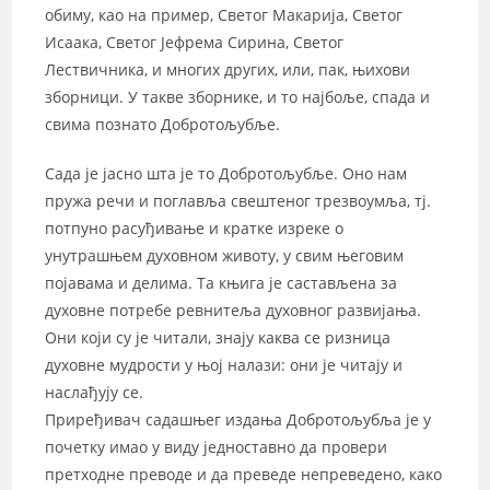
обиму, као на пример, Светог Макарија, Светог
Исаака, Светог Јефрема Сирина, Светог
Лествичника, и многих других, или, пак, њихови
зборници. У такве зборнике, и то најбоље, спада и
свима познато Добротољубље.
Сада је јасно шта је то Добротољубље. Оно нам
пружа речи и поглавља свештеног трезвоумља, тј.
потпуно расуђивање и кратке изреке о
унутрашњем духовном животу, у свим његовим
појавама и делима. Та књига је састављена за
духовне потребе ревнитеља духовног развијања.
Они који су је читали, знају каква се ризница
духовне мудрости у њој налази: они је читају и
наслађују се.
Приређивач садашњег издања Добротољубља је у
почетку имао у виду једноставно да провери
претходне преводе и да преведе непреведено, како