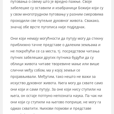
путовања о свему што је вредно пажње. Своје
забелешке су оставили и изабраници Божији који су
у свом многотрудном путовању у разним смеровима
проходили све путељке духовног живота. Свакако,
значај обе врсте путописа није подједнак.
Они који немају могућности да путују могу да стекну
приближно тачне представе о далеким земљама и
не покрећући се са места, тј. посредством читања
путних забелешки других путника будући да су
облици живота читаве творевине мање или више
слични међу собом, ма у којој земљи се
пројављивали. Међутим, тако нешто не важи за
искуство духовног живота. Њега могу да схвате само
они који и сами путују. За оне који нису ступили на
њега, он остаје потпуно непозната наука. Па чак ни
они који су ступили на његово поприше, не могу га
одмах схватити. Њихови појмови и представе