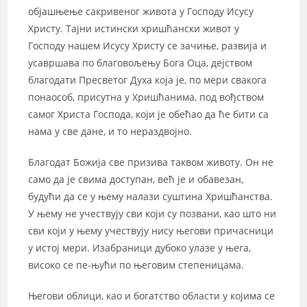
објашњење сакривеног живота у Господу Исусу
Христу. Тајни истински хришћански живот у
Господу нашем Исусу Христу се зачиње, развија и
усавршава по благовољењу Бога Оца, дејством
благодати Пресветог Духа која је, по мери свакога
понаособ, присутна у Хришћанима, под вођством
самог Христа Господа, који је обећао да ће бити са
нама у све дане, и то нераздвојно.
Благодат Божија све призива таквом животу. Он не
само да је свима доступан, већ је и обавезан,
будући да се у њему налази суштина Хришћанства.
У њему не учествују сви који су позвани, као што ни
сви који у њему учествују нису његови причасници
у истој мери. Изабраници дубоко улазе у њега,
високо се пе-њући по његовим степеницама.
Његови облици, као и богатство области у којима се