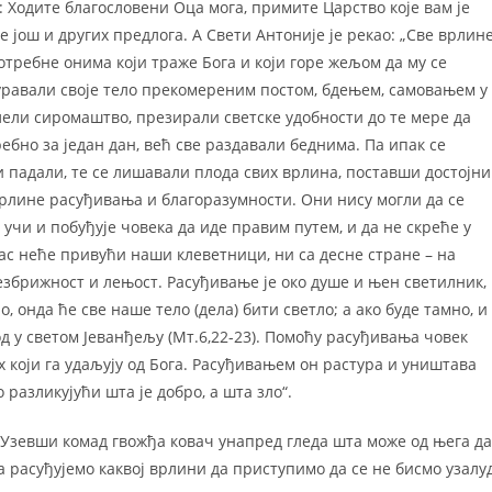
 Ходите благословени Оца мога, примите Царство које вам је
е још и других предлога. А Свети Антоније је рекао: „Све врлин
отребне онима који траже Бога и који горе жељом да му се
уравали своје тело прекомереним постом, бдењем, самовањем у
лели сиромаштво, презирали светске удобности до те мере да
ебно за један дан, већ све раздавали беднима. Па ипак се
 и падали, те се лишавали плода свих врлина, поставши достојни
 врлине расуђивања и благоразумности. Они нису могли да се
 учи и побуђује човека да иде правим путем, и да не скреће у
ас неће привући наши клеветници, ни са десне стране – на
езбрижност и лењост. Расуђивање је око душе и њен светилник,
о, онда ће све наше тело (дела) бити светло; а ако буде тамно, и
од у светом Јеванђељу (Мт.6,22-23). Помоћу расуђивања човек
их који га удаљују од Бога. Расуђивањем он растура и уништава
 разликујући шта је добро, а шта зло“.
: Узевши комад гвожђа ковач унапред гледа шта може од њега да
да расуђујемо каквој врлини да приступимо да се не бисмо узалу