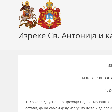
Skip
to
content
Изреке Св. Антонијa и 
И
ИЗРЕКЕ СВЕТОГ
1. 
1. Ко хоће да успешно проходи подвиг монаштва,
остави, да на самом делу изађе из њега и да сва