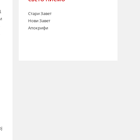
д
Стари Завет
и
Нови Завет
е
Апокрифи
е
и
ој