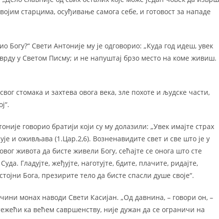
својим старцима, осуђивање самога себе, и готовост за нападе
ио Богу?“ Свети Антоније му је одговорио: „Куда год идеш, увек
тврду у Светом Писму; и не напуштај брзо место на коме живиш.
 свог стомака и захтева овога века, зле похоте и људске части,
ј“.
нтоније говорио братији који су му долазили: „Увек имајте страх
је и оживљава (1.Цар.2,6). Возненавидите свет и све што је у
овог живота да бисте живели Богу, сећајте се онога што сте
уда. Гладујте, жеђујте, наготујте, бдите, плачите, ридајте,
стојни Бога, презирите тело да бисте спасли душе своје“.
чини монах наводи Свети Касијан. „Од давнина, – говори он, –
тежећи ка већем савршенству, није дужан да се ограничи на