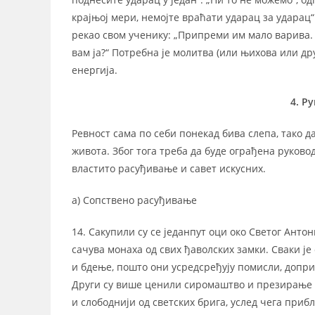
крајњој мери, немојте враћати ударац за ударац“.
рекао свом ученику: „Припреми им мало варива. О
вам ја?“ Потребна је молитва (или њихова или дру
енергија.
4. Р
Ревност сама по себи понекад бива слепа, тако 
живота. Због тога треба да буде ограђена руково
властито расуђивање и савет искусних.
а) Сопствено расуђивање
14. Сакупили су се једанпут оци око Светог Антони
сачува монаха од свих ђаволских замки. Сваки је 
и бдење, пошто они усредсређују помисли, допри
Други су више ценили сиромаштво и презирање зе
и слободнији од светских брига, услед чега приб