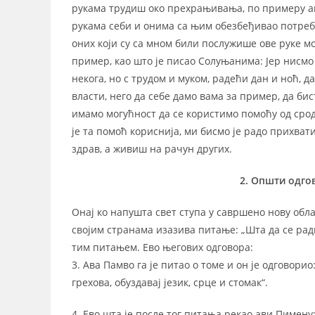
рукама трудиш око прехрањивања, по примеру ап
рукама себи и онима са њим обезбеђивао потреб
оних који су са мном били послужише ове руке мо
пример, као што је писао Солуњанима: Јер нисмо
некога, но с трудом и муком, радећи дан и ноћ, д
власти, него да себе дамо вама за пример, да бист
имамо могућност да се користимо помоћу од срод
је та помоћ кориснија, ми бисмо је радо прихват
здрав, а живиш на рачун других.
2. Општи одго
Онај ко напушта свет ступа у савршено нову обла
својим странама изазива питање: „Шта да се ради
тим питањем. Ево његових одговора:
3. Ава Памво га је питао о томе и он је одговорио:
грехова, обуздавај језик, срце и стомак“.
4. Ево шта је после тог питања рекао ави Пимену