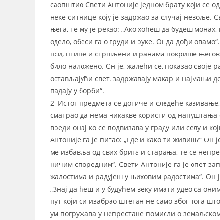
саопштио Свети Антоније једном брату који се од
неке ситнице коју је задржао за случај невоље. С
њега, те му је рекао: „Ако хоћеш да будеш монах,
одело, обеси га о груди и руке. Онда дођи овамо“
пси, птице и стршљени и ранама покрише његово т
било наложено. Он је, жалећи се, показао своје ра
остављајући свет, задржавају макар и најмањи 
падају у борби“.
2. Истог предмета се дотиче и следеће казивање, ко
сматрао да нема никакве користи од напуштања с
вреди онај ко се подвизава у граду или селу и к
Антоније га је питао: „Где и како ти живиш?“ Он 
ме избавља од свих брига и старања, те се непр
ничим споредним“. Свети Антоније га је опет зап
жалостима и радујеш у њиховим радостима“. Он је
„Знај да ћеш и у будућем веку имати удео са оним
пут који си изабрао штетан не само због тога шт
ум погружава у непрестане помисли о земаљском, 