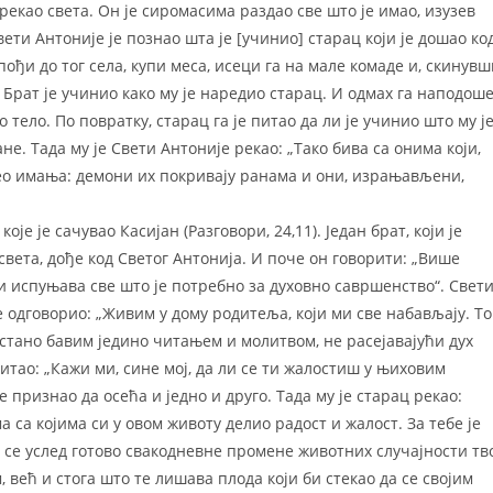
рекао света. Он је сиромасима раздао све што је имао, изузев
вети Антоније је познао шта је [учинио] старац који је дошао ко
 пођи до тог села, купи меса, исеци га на мале комаде и, скинувш
. Брат је учинио како му је наредио старац. И одмах га наподош
ело. По повратку, старац га је питао да ли је учинио што му ј
не. Тада му је Свети Антоније рекао: „Тако бива са онима који,
део имања: демони их покривају ранама и они, израњављени,
је је сачувао Касијан (Разговори, 24,11). Један брат, који је
вета, дође код Светог Антонија. И поче он говорити: „Више
оји испуњава све што је потребно за духовно савршенство“. Свет
је одговорио: „Живим у дому родитеља, који ми све набављају. То
естано бавим једино читањем и молитвом, не расејавајући дух
итао: „Кажи ми, сине мој, да ли се ти жалостиш у њиховим
 признао да осећа и једно и друго. Тада му је старац рекао:
а са којима си у овом животу делио радост и жалост. За тебе је
о се услед готово свакодневне промене животних случајности тв
већ и стога што те лишава плода који би стекао да се својим