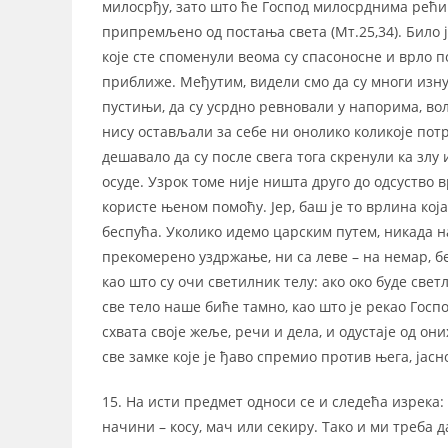
милосрђу, зато што ће Господ милосрднима рећи:
припремљено од постања света (Мт.25,34). Било ј
које сте споменули веома су спасоносне и врло п
приближе. Међутим, видели смо да су многи изн
пустињи, да су усрдно ревновали у напорима, во
нису остављали за себе ни онолико коликоје потр
дешавало да су после свега тога скренули ка злу
осуде. Узрок томе није ништа друго до одсуство
користе њеном помоћу. Јер, баш је то врлина која
беспућа. Уколико идемо царским путем, никада н
прекомерено уздржање, ни са леве – на немар, б
као што су очи светилник телу: ако око буде светл
све тело наше биће тамно, као што је рекао Госп
схвата своје жеље, речи и дела, и одустаје од он
све замке које је ђаво спремио против њега, јасно
15. На исти предмет односи се и следећа изрека
начини – косу, мач или секиру. Тако и ми треба 