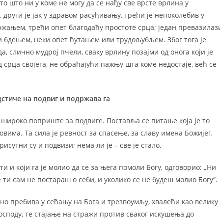
о што ни у коме не могу да се нађу све врсте врлина у
 други је јак у здравом расуђивању, трећи је непоколебив у
ржањем, трећи опет благодаћу простоте срца; један превазилаз
 бдењем, неки опет ћутањем или трудољубљем. Због тога је
да, слично мудрој пчели, сваку врлину позајми од онога који је
д срца својега, не обраћајући пажњу шта коме недостаје, већ се
дстиче на подвиг и подржава га
о широко поприште за подвиге. Поставља се питање која је то
вима. Та сила је ревност за спасење, за славу имена Божијег,
рисутни су и подвизи; нема ли је – све је стало.
сти и који га је молио да се за њега помоли Богу, одговорио: „Ни
е ти сам не постараш о себи, и уколико се не будеш молио Богу“.
ално пребива у сећању на Бога и трезвоумљу, хвалећи као велику
споду, те стајање на стражи против сваког искушења до