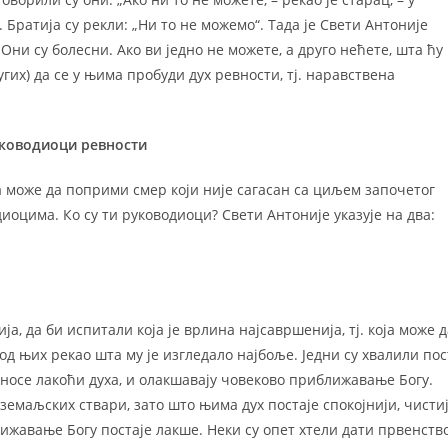
 Братија су рекли: „Ни то не можемо“. Тада је Свети Антоније
ни су болесни. Ако ви једно не можете, а друго нећете, шта ћу
гих) да се у њима пробуди дух ревности, тј. наравствена
уководиоци ревности
да може да поприми смер који није сагасан са циљем започетог
диоцима. Ко су ти руководиоци? Свети Антоније указује на два:
ја, да би испитали која је врлина најсавршенија, тј. која може д
од њих рекао шта му је изгледало најбоље. Једни су хвалили пос
носе лакоћи духа, и олакшавају човеково приближавање Богу.
маљских ствари, зато што њима дух постаје спокојнији, чисти
лижавање Богу постаје лакше. Неки су опет хтели дати првенств