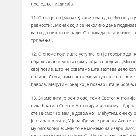
последњег издисаја.
11. Стога је он [монахе] саветовао да себи не уст
ревности: „Монах који се неколико дана подвизав
као и да ништа не ради. Он никада не достиже с
трпљења“.
12. О ономе који иште уступке, он је говорио да н
објашњавао недостатком усрђа за подвиг. „Ми не 
свој позив, што не схватамо шта захтева дело ко
врлине. Стога, чим сретнемо искушење на своме 
ђавола. Међутим, онај ко је познао шта је борба, 
13. Знаменита је реч о овој теми Светог Антонија
нека братија Светом Антонију и рекли му: „Дај на
сте Писмо? То вам је довољно“. Међутим, они су р
је старац рекао: „У Јеванђељу је речено: Ако те к
му одговорише: „Ми то не можемо да извршимо“. 
поднесите ударац у један“. „Ни то не можемо“, одг