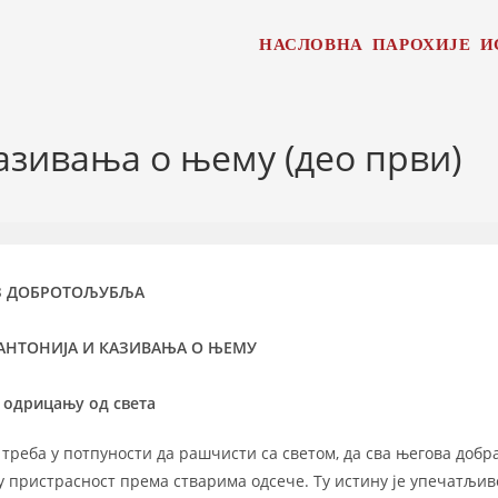
НАСЛОВНА
ПАРОХИЈЕ
И
казивања о њему (део први)
З ДОБРОТОЉУБЉА
 АНТОНИЈА И КАЗИВАЊА О ЊЕМУ
О одрицању од света
 треба у потпуности да рашчисти са светом, да сва његова добр
ку пристрасност према стварима одсече. Ту истину је упечатљив