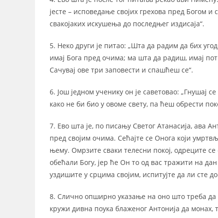
јесте – исповедање својих грехова пред Богом и 
свакојаких искушења до последњег издисаја“.
5. Неко други је питао: „Шта да радим да бих угод
имај Бога пред очима; ма шта да радиш, имај по
Сачувај ове три заповести и спашћеш се“.
6. Још једном ученику он је саветовао: „Гнушај се
како не би био у овоме свету, па ћеш обрести поко
7. Ево шта је, по писању Светог Атанасија, ава А
пред својим очима. Сећајте се Онога који умртвљу
њему. Омрзите сваки телесни покој, одреците се 
обећали Богу, јер ће Он то од вас тражити на дан С
уздишите у срцима својим, испитујте да ли сте до
8. Слично опширно указање на оно што треба да 
кружи дивна поука блаженог Антонија да монах, 