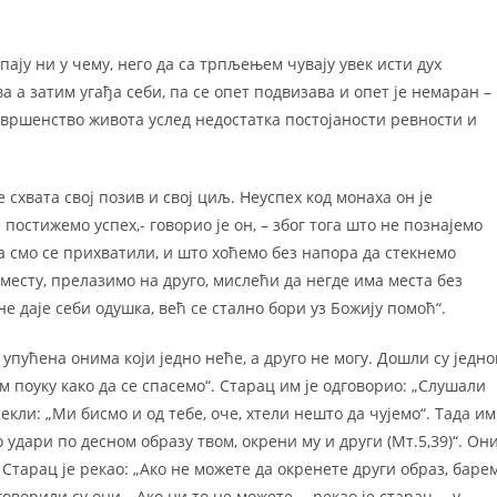
упају ни у чему, него да са трпљењем чувају увек исти дух
а а затим угађа себи, па се опет подвизава и опет је немаран –
авршенство живота услед недостатка постојаности ревности и
е схвата свој позив и свој циљ. Неуспех код монаха он је
постижемо успех,- говорио је он, – због тога што не познајемо
га смо се прихватили, и што хоћемо без напора да стекнемо
месту, прелазимо на друго, мислећи да негде има места без
не даје себи одушка, већ се стално бори уз Божију помоћ“.
 упућена онима који једно неће, а друго не могу. Дошли су једн
м поуку како да се спасемо“. Старац им је одговорио: „Слушали
екли: „Ми бисмо и од тебе, оче, хтели нешто да чујемо“. Тада им
о удари по десном образу твом, окрени му и други (Мт.5,39)“. Он
Старац је рекао: „Ако не можете да окренете други образ, баре
оворили су они. „Ако ни то не можете, – рекао је старац, – у