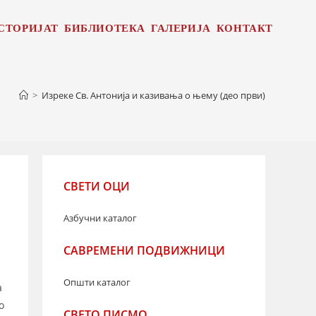
СТОРИЈАТ
БИБЛИОТЕКА
ГАЛЕРИЈА
КОНТАКТ
>
Изреке Св. Антонијa и казивања о њему (део први)
СВЕТИ ОЦИ
Азбучни каталог
САВРЕМЕНИ ПОДВИЖНИЦИ
Општи каталог
а
о
СВЕТО ПИСМО