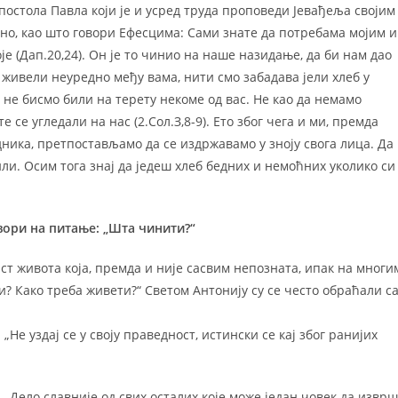
остола Павла који је и усред труда проповеди Јевађеља својим
но, као што говори Ефесцима: Сами знате да потребама мојим и
је (Дап.20,24). Он је то чинио на наше назидање, да би нам дао
 живели неуредно међу вама, нити смо забадава јели хлеб у
а не бисмо били на терету некоме од вас. Не као да немамо
е се угледали на нас (2.Сол.З,8-9). Ето због чега и ми, премда
ника, претпостављамо да се издржавамо у зноју свога лица. Да
или. Осим тога знај да једеш хлеб бедних и немоћних уколико си
вори на питање: „Шта чинити?“
ст живота која, премда и није сасвим непозната, ипак на многи
? Како треба живети?“ Светом Антонију су се често обраћали с
 „Не уздај се у своју праведност, истински се кај због ранијих
: „Дело славније од свих осталих које може један човек да извр