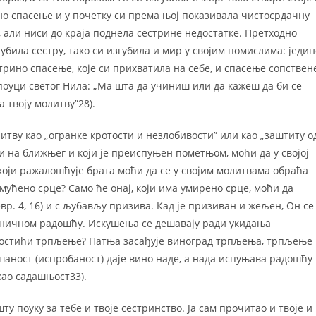
ино спасење и у почетку си према њој показивала чистосрдачну
, али ниси до краја поднела сестрине недостатке. Претходно
губила сестру, тако си изгубила и мир у својим помислима: једин
трино спасење, које си прихватила на себе, и спасење сопствен
поуци светог Нила: „Ма шта да учиниш или да кажеш да би се
а твоју молитву”28).
итву као „огранке кротости и незлобивости” или као „заштиту о
неви на ближњег и који је преиспуњен пометњом, моћи да у својој
 који ражалошћује брата моћи да се у својим молитвама обраћа
мућено срце? Само ће онај, који има умирено срце, моћи да
евр. 4, 16) и с љубављу призива. Кад је призиван и жељен, Он се
аничном радошћу. Искушења се дешавају ради укидања
о достићи трпљење? Патња засађује виноград трпљења, трпљење
шаност (испробаност) даје вино наде, а нада испуњава радошћу
као садашњост33).
у поуку за тебе и твоје сестринство. Ја сам прочитао и твоје и