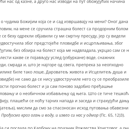
и нас од казне, а друго нас изводи на пут обожујућих начина
м о чудима Божијим која се и сад извршавају на мени? Оног дана
пловим, на мене се сручила страшна болест са продорним болом
 се беху одрекли објавили су ми смртну пресуду, јер су видели
се удвостучила због предстојеће пловидбе и исцрпљивања, због
утим, без обзира на болест која ме надвладала, укрцао сам се 
лести какве се појављују услед (узбуркане) воде, снажних
и, смрада и, што је најгоре од свега, препрека за неопходно
 прилике биле тако лоше, Дароватељ живота и Исцелитељ душа и
ловидбе) не само да се нису удвостручиле него су се преобразиле
уности прогнао болест и ја сам поново задобио пређашње
оловању и о необичном избављењу од њега. Што се тиче тешкоћ
фију, плашећи се ноћу тајних напада и заседа и страхујући дањ
ијатеља), мислим да смо за спасоносан исход путовања обавезни
:
Прођосмо кроз огањ и воду, и извео си нас у одмор
(Пс. 65, 12)3).
оја си послала по Карбону на празник Рождества Христовог, а она