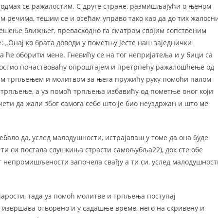
е, одмах се ражалостим. С друге стране, размишљајући о њеном
 речима, тешим се и осећам управо тако као да до тих жалосн
решење ближњег, превасходно га сматрам својим сопственим
 „Онај ко брата доводи у пометњу јесте наш заједнички
ра ће оборити мене. Гневићу се на тог непријатеља и у бици са
алостио почаствоваћу опроштајем и претрпећу ражалошћење од
јим трпљењем и молитвом за њега пружићу руку помоћи палом
у трпљење, а уз помоћ трпљења избавићу од пометње оног који
чети да жали због самога себе што је био неуздржан и што ме
ребало да, услед малодушности, истрајаваш у томе да она буде
: ти си постала слушкиња страсти самољубља22), док сте обе
ог непромишљености започела свађу а ти си, услед малодушност
 јарости, тада уз помоћ молитве и трпљења поступај
 извршава отворено и у садашње време, него на скривену и