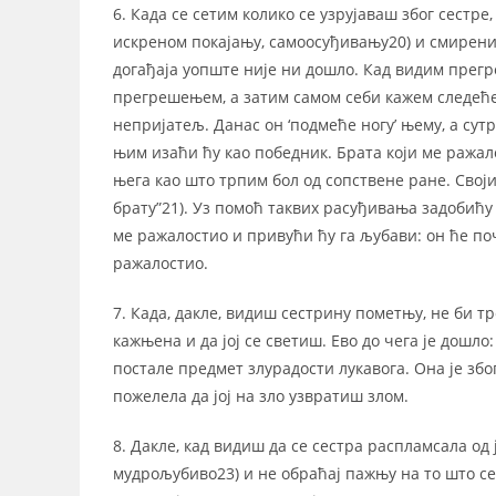
6. Када се сетим колико се узрујаваш због сестр
искреном покајању, самоосуђивању20) и смиреним
догађаја уопште није ни дошло. Кад видим прег
прегрешењем, а затим самом себи кажем следеће:
непријатељ. Данас он ‘подмеће ногу’ њему, а сут
њим изаћи ћу као победник. Брата који ме раж
њега као што трпим бол од сопствене ране. Сво
брату”21). Уз помоћ таквих расуђивања задобић
ме ражалостио и привући ћу га љубави: он ће по
ражалостио.
7. Када, дакле, видиш сестрину пометњу, не би т
кажњена и да јој се светиш. Ево до чега је дошло
постале предмет злурадости лукавога. Она је зб
пожелела да јој на зло узвратиш злом.
8. Дакле, кад видиш да се сестра распламсала од
мудрољубиво23) и не обраћај пажњу на то што се