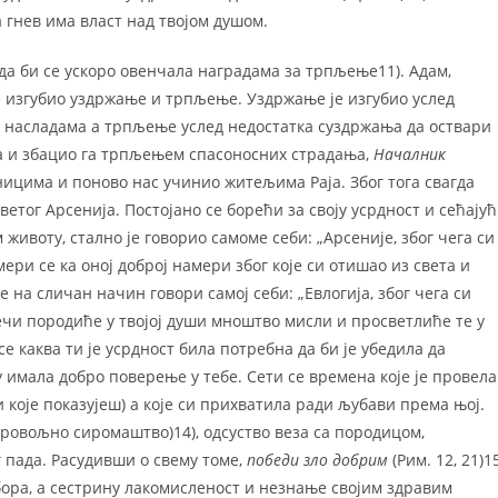
 гнев има власт над твојом душом.
е да би се ускоро овенчала наградама за трпљење11). Адам,
је изгубио уздржање и трпљење. Уздржање је изгубио услед
а насладама а трпљење услед недостатка суздржања да оствари
ча и збацио га трпљењем спасоносних страдања,
Началник
дницима и поново нас учинио житељима Раја. Због тога свагда
ветог Арсенија. Постојано се борећи за своју усрдност и сећају
ивоту, стално је говорио самоме себи: „Арсеније, због чега си
мери се ка оној доброј намери због које си отишао из света и
е на сличан начин говори самој себи: „Евлогија, због чега си
речи породиће у твојој души мноштво мисли и просветлиће те у
е каква ти је усрдност била потребна да би је убедила да
у имала добро поверење у тебе. Сети се времена које је провела
и које показујеш) а које си прихватила ради љубави према њој.
ровољно сиромаштво)14), одсуство веза са породицом,
 пада. Расудивши о свему томе,
победи зло добрим
(Рим. 12, 21)15
ра, а сестрину лакомисленост и незнање својим здравим