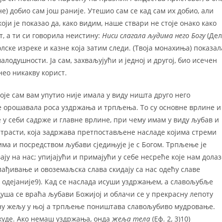
е) добио сам још раније. Утешио сам се кад сам их добио, али
ји је показао да, како видим, наше ствари не стоје онако како
т, а ти си говорила неистину:
Ниси слагала људима него Богу
(Дел
олске изреке и казне која затим следи. (Твоја монахиња) показал
лодушности. Ја сам, захваљујући и једној и другој, био исечен
нео никакву корист.
које сам вам упутио није имала у виду ништа друго него
 је орошавала роса уздржања и трпљења. То су основне врлине и
е у себи садрже и главне врлине, при чему имам у виду љубав и
трасти, која задржава претпостављене насладе којима стреми
има и посредством љубави сједињује је с Богом. Трпљење је
у на нас; упијајући и примајући у себе несреће које нам долаз
ађивање и овоземаљска слава скидају са нас одећу славе
 одејаније9). Кад се наслада исуши уздржањем, а славољубље
ша се враћа љубави Божијој и облачи се у прекрасну лепоту
ну жељу у њој а трпљење поништава славољубиво мудровање.
ожуде. Ако немаш уздржања, онда
жеља тела
(Еф. 2, 3)10)