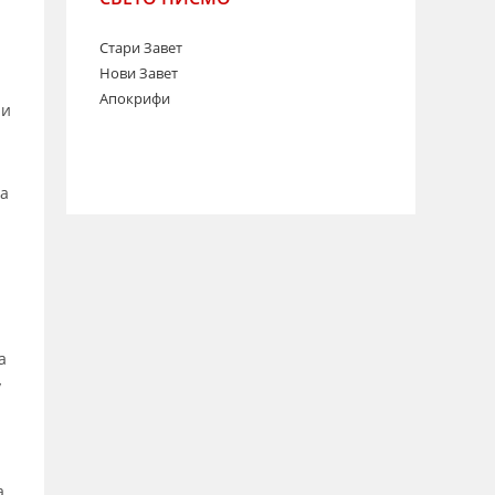
Стари Завет
Нови Завет
Апокрифи
 и
на
а
у
,