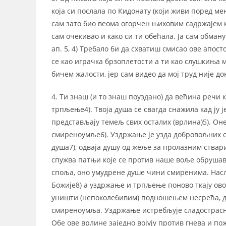
која си послала по Кидонату (који живи поред мен
сам зато био веома огорчен њиховим садржајем ко
сам очекивао и како си ти обећала. Ја сам обману
ап. 5, 4) Требало би да схватиш смисао ове апост
се као играчка брзоплетости а ти као слушкиња ма
бичем жалости, јер сам видео да мој труд није до
4. Ти знаш (и то знаш поуздано) да већина речи 
трпљење4). Твоја душа се свагда снажила кад ју
представљају темељ свих осталих (врлина)5). Он
смиреноумље6). Уздржање је узда добровољних с
душа7), одваја душу од жеље за пролазним ствар
спужва патњи које се против наше воље обрушавај
споља, оно умудрене душе чини смиренима. Насл
Божије8) а уздржање и трпљење поново ткају ово
уништи (непоколебивим) подношењем несрећа, ду
смиреноумља. Уздржање истребљује сладострас
Обе ове врлине заједно војују против гнева и п