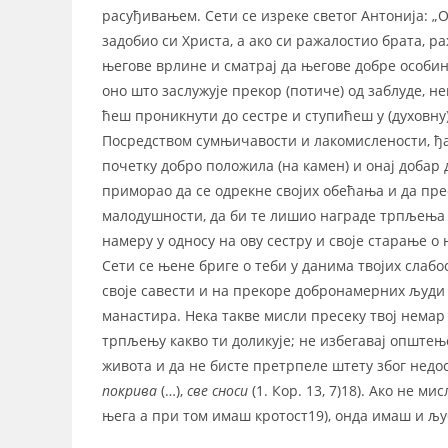
расуђивањем. Сети се изреке светог Антонија: „О
задобио си Христа, а ако си ражалостио брата, 
његове врлине и сматрај да његове добре особи
оно што заслужује прекор (потиче) од заблуде, н
ћеш проникнути до сестре и ступићеш у (духовну
Посредством сумњичавости и лакомислености, ђав
почетку добро положила (на камен) и онај добар д
приморао да се одрекне својих обећања и да пре
малодушности, да би те лишио награде трпљења и
намеру у односу на ову сестру и своје старање о
Сети се њене бриге о теби у данима твојих слаб
своје савести и на прекоре добронамерних људи
манастира. Нека такве мисли пресеку твој немар
трпљењу какво ти доликује; не избегавај општењ
живота и да не бисте претрпеле штету због недо
покрива
(…),
све сноси
(1. Кор. 13, 7)18). Ако не
њега а при том имаш кротост19), онда имаш и љу