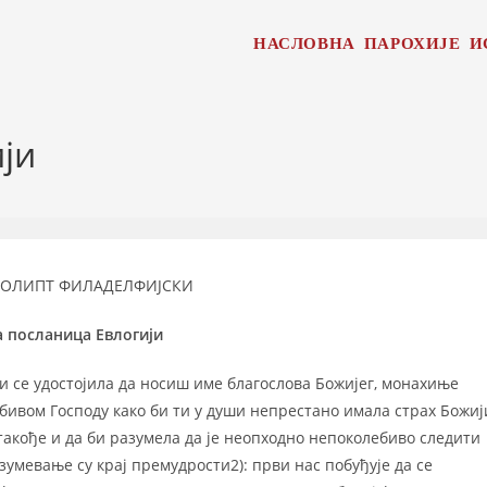
НАСЛОВНА
ПАРОХИЈЕ
И
ји
ЕОЛИПТ ФИЛАДЕЛФИЈСКИ
а
посланица Евлогији
си се удостојила да носиш име благослова Божијег, монахиње
ивом Господу како би ти у души непрестано имала страх Божиј
такође и да би разумела да је неопходно непоколебиво следити
зумевање су крај премудрости2): први нас побуђује да се