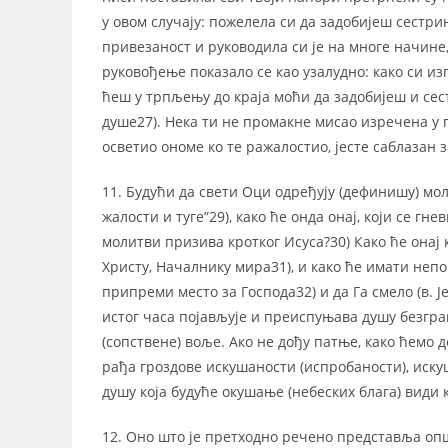
у овом случају: пожелела си да задобијеш сестр
привезаност и руководила си је на многе начине
руковођење показало се као узалудно: како си из
ћеш у трпљењу до краја моћи да задобијеш и сес
душе27). Нека ти не промакне мисао изречена у 
осветио ономе ко те ражалостио, јесте саблазан з
11. Будући да свети Оци одређују (дефинишу) мол
жалости и туге”29), како ће онда онај, који се г
молитви призива кротког Исуса?30) Како ће онај
Христу, Началнику мира31), и како ће имати непо
припреми место за Господа32) и да Га смело (в. Ј
истог часа појављује и преиспуњава душу безгр
(сопствене) воље. Ако не дођу патње, како ћем
рађа гроздове искушаности (испробаности), иску
душу која будуће окушање (небеских блага) види 
12. Оно што је претходно речено представља општ