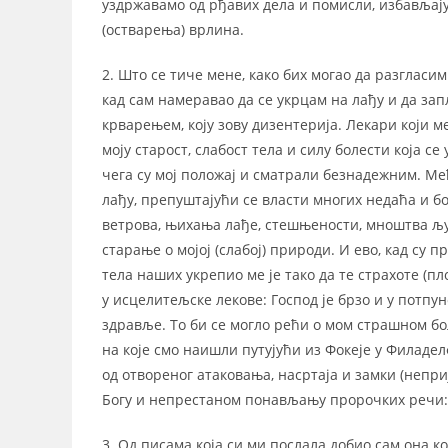
уздржавамо од рђавих дела и помисли, избављајућ
(остварења) врлина.
2. Што се тиче мене, како бих могао да разгласи
кад сам намеравао да се укрцам на лађу и да за
крварењем, коју зову дизентерија. Лекари који ме
моју старост, слабост тела и силу болести која 
чега су мој положај и сматрали безнадежним. Међ
лађу, препуштајући се власти многих недаћа и бо
ветрова, њихања лађе, стешњености, мноштва људ
старање о мојој (слабој) природи. И ево, кад су
тела наших укрепио ме је тако да те страхоте (п
у исцелитељске лекове: Господ је брзо и у потп
здравље. То би се могло рећи о мом страшном б
на које смо наишли путујући из Фокеје у Филадел
од отвореног атаковања, насртаја и замки (непр
Богу и непрестаном понављању пророчких речи
3. Од писама која си ми послала добио сам она к