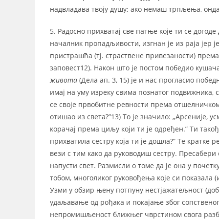
надвладава твоју душу; ако немаш трпљења, онда
5. Радосно прихватај све патње које ти се догод
началник пропадљивости, изгнан је из раја јер 
пристрашћа (тј. страствене привезаности) прем
заповест12). Након што је постом победио куша
живота
(Дела ап. 3, 15) је и нас прогласио побе
имај на уму изреку свима познатог подвижника, с
се своје првобитне ревности према отшелничком ж
отишао из света?”13) То је значило: „Арсеније, ус
корачај према циљу који ти је одређен.” Ти такођ
прихватила сестру која ти је дошла?” Те кратке 
вези с тим како да руководиш сестру. Пресабери с
напусти свет. Размисли о томе да је она у почетк
тобом, многоликог руковођења које си показала (
Узми у обзир њену потпуну нестјажатељност (доб
удаљавање од рођака и покајање због сопственог
непромишљеност ближњег чврстином свога разбо