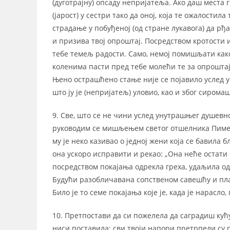
(дуготрајну) опсаду непријатеља. Ако даш места г
(јарост) у сестри тако да оној, која те ожалости
страдање у побуђеној (од стране лукавога) да рђ
и призива твој опроштај. Посредством кротости и
тебе темељ радости. Само, немој помишљати како ћ
коленима пасти пред тебе молећи те за опроштај 
Њено острашћено стање није се појавило услед
што ју је (непријатељ) уловио, као и због сирома
9. Све, што се не чини услед унутрашњег душевн
руководим се мишљењем светог отшелника Пимен
му је неко казивао о једној жени која се бавила 
она ускоро исправити и рекао: „Она неће остати 
посредством покајања одрекла греха, удаљила о
Будући разобличавана сопственом савешћу и плаш
Било је то семе покајања које је, када је нарасл
10. Претпостави да си пожелела да саградиш кућу
ниси поставила: сви твоји напори претрпели су п