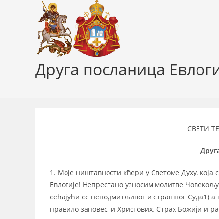
Skip
to
content
Друга посланица Евлоги
СВЕТИ Т
Друг
1. Моје ништавности кћери у Светоме Духу, која 
Евлогије! Непрестано узносим молитве Човекољуб
сећајући се неподмитљивог и страшног Суда1) а 
правило заповести Христових. Страх Божији и ра