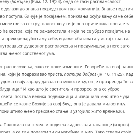
неву (
Божијем
) (Рим. 12, 19)24), онда се гаси распламсалост
ла то долази до знања посредством твог молчанија. Знање подсти
аво поступа, бичује је покајањем, приклања осуђивању саме себ
 молитве за сестру, жалост коју ти је она причинила постаје за
е сестра, која те ражалостила и која ће се убрзо покајати, на
и прекоревајући саму себе, и даље обитавати у истој страсти.
 унутрашњег душевног расположења и предумишљаја него зато
штва њеног сопственог ума.
ог расположења, лако се може изменити. Говорећи на овај начи
а, који је подражавао Христа,
пастира доброг
(Јн. 10, 11)25). Ка
блудом а своју зараду давала на милостињу, он је прозрео да ће с
блудница.” И као што је светитељ и прозрео, она се убрзо
д света, постала велика подвижница и извршила мноштво чуда.
ећи се казне Божије за свој блуд, она је давала милостињу.
о, поништило њено греховно стање и узгојило жито врлина26).
. Положила си темељ и подигла зидове, али таванице (и кров)
ораз, а са тим поразом ти си изгубила и мир. Тако ствари стоје 