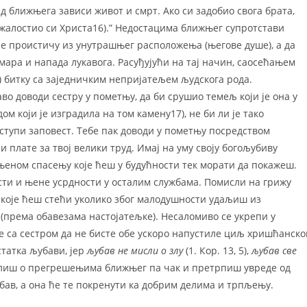
д ближњега зависи живот и смрт. Ако си задобио свога брата,
ражалостио си Христа16).” Недостацима ближњег супротстави
не проистичу из унутрашњег расположења (његове душе), а да
емара и напада лукавога. Расуђујући на тај начин, саосећањем
) битку са заједничким непријатељем људскога рода.
о доводи сестру у пометњу, да би срушио темељ који је она у
ом који је изградила на том камену17), не би ли је тако
ступи заповест. Тебе пак доводи у пометњу посредством
 плате за твој велики труд. Имај на уму своју богољубиву
 њеном спасењу које ћеш у будућности тек морати да покажеш.
ости и њене усрдности у осталим службама. Помисли на грижу
 које ћеш стећи уколико због малодушности удаљиш из
 (према обавезама настојатељке). Несаломиво се укрепи у
е са сестром да не бисте обе ускоро напустиле циљ хришћанско
статка љубави, јер
љубав не мисли о злу
(1. Кор. 13, 5),
љубав све
 мислиш о прегрешењима ближњег па чак и претрпиш увреде од
бав, а она ће те покренути ка добрим делима и трпљењу.