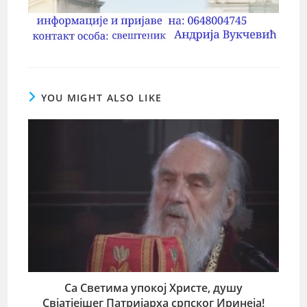
YOU MIGHT ALSO LIKE
Са Светима упокој Христе, душу
Свјатјејшег Патријарха српског Иринеја!