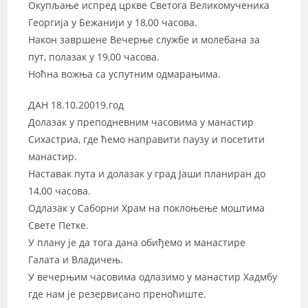
Окупљање испред цркве Светога Великомученика
Георгија у Бежанији у 18,00 часова.
Након завршене Вечерње службе и молебана за
пут, полазак у 19,00 часова.
Ноћна вожња са успутним одмарањима.
ДАН 18.10.20019.год
Долазак у преподневним часовима у манастир
Сихастриа, где ћемо направити паузу и посетити
манастир.
Наставак пута и долазак у град Јаши планиран до
14,00 часова.
Одлазак у Саборни Храм на поклоњење моштима
Свете Петке.
У плану је да тога дана обиђемо и манастире
Галата и Владичењ.
У вечерњим часовима одлазимо у манастир Хадмбу
где нам је резервисано преноћиште.