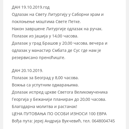
ДАН 19.10.2019.год
Одлазак на Свету Литургију у Саборни храм и
поклоњење моштима Свете Петке.
Након завршене Литургије одлазак на ручак.
Полазак из Јашија у 14,00 часова.
Далазак у град Брашов у 20,00 часова, вечера и
одлазак у манастир Смбата де Сус где нам је
резервисано преноћиште.
ДАН 20.10.2019.
Полазак за Београд у 8,00 часова.
Вожња са успутним одмарањима.
Долазак испред цркве Светога Великомученика
Георгија у Бежанији планиран до 20,00 часова.
Благодарна молитва и растанак!
ЦЕНА ПУТОВАЊА ПО ОСОБИ ИЗНОСИ 100 ЕВРА
Вођа пута: јереј Андрија Вукчевић, тел. 0648004745