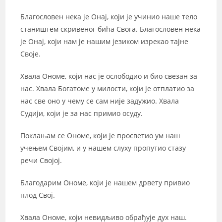
Благословен нека је Онај, који је учинио наше тело
стаништем скривеног бића Свога. Благословен нека
је Онај, који нам је нашим језиком изрекао тајне
Своје.
Хвала Ономе, који нас је ослободио и био свезан за
нас. Хвала Богатоме у милости, који је отплатио за
нас све оно у чему се сам није задужио. Хвала
Судији, који је за нас примио осуду.
Поклањам се Ономе, који је просветио ум наш
учењем Својим, и у нашем слуху пропутио стазу
речи Својој.
Благодарим Ономе, који је нашем дрвету привио
плод Свој.
Хвала Ономе, који невидљиво обрађује дух наш.