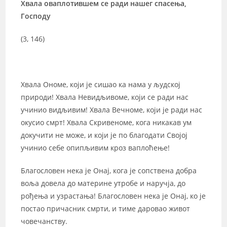
Хвала оваплотившем се ради нашег спасења,
Господу
(3, 146)
Хвала Ономе, који је сишао ка нама у људској
природи! Хвала Невидљивоме, који се ради нас
учинио видљивим! Хвала Вечноме, који је ради нас
окусио смрт! Хвала Скривеноме, кога никакав ум
докучити не може, и који је по благодати Својој
учинио себе опипљивим кроз ваплоћење!
Благословен нека је Онај, кога је сопствена добра
воља довела до материне утробе и наручја, до
рођења и узрастања! Благословен нека је Онај, ко је
постао причасник смрти, и тиме даровао живот
човечанству.