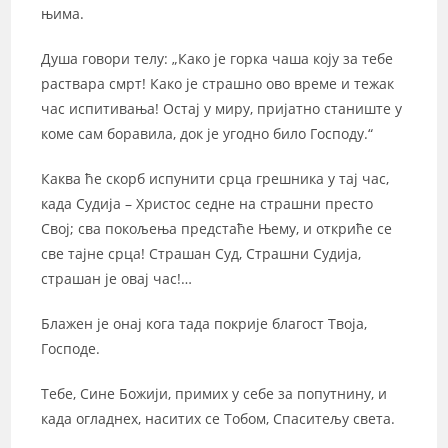
њима.
Душа говори телу: „Како је горка чаша коју за тебе
раствара смрт! Како је страшно ово време и тежак
час испитивања! Остај у миру, пријатно станиште у
коме сам боравила, док је угодно било Господу.“
Каква ће скорб испунити срца грешника у тај час,
када Судија – Христос седне на страшни престо
Свој; сва покољења предстаће Њему, и откриће се
све тајне срца! Страшан Суд, Страшни Судија,
страшан је овај час!…
Блажен је онај кога тада покрије благост Твоја,
Господе.
Тебе, Сине Божији, примих у себе за попутнину, и
када огладнех, наситих се Тобом, Спаситељу света.