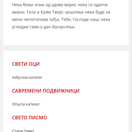
Нека бежи огањ од удова мојих; нека га одагна
мирис Тела и Крви Твоје; крштење нека буде за
мене непотопива лађа. Тебе, Господе наш, нека
угледам тамо у дан Васкрсења.
СВЕТИ ОЦИ
Азбучни каталог
САВРЕМЕНИ ПОДВИЖНИЦИ
Општи каталог
СВЕТО ПИСМО
Стари Завет