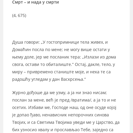
Смрт – и нада у смрти
(4, 675)
Душа говори: „У гостопримници тела живех, и
Домаћин посла по мене; не могу више остати у
њему доле, јер ме посланик тера: „Излази из дома
свога, остави то обиталиште.“ Остај, дакле, тело, у
миру – привремено станиште моје, и нека те са
радошћу угледам у дан Васкрсења.“
Журно дођоше да ме узму, а ја ни знао нисам;
послан за мене, већ је пред /вратима/, а ја то и не
осетих. Избави ме, Господе наш, од оне осуде којој
је допао ђаво, ненависник непорочних синова
Твојих, и са Светима Твојима уведи ме у Царство, да
бих узносио хвалу и прослављао Тебе, заједно са