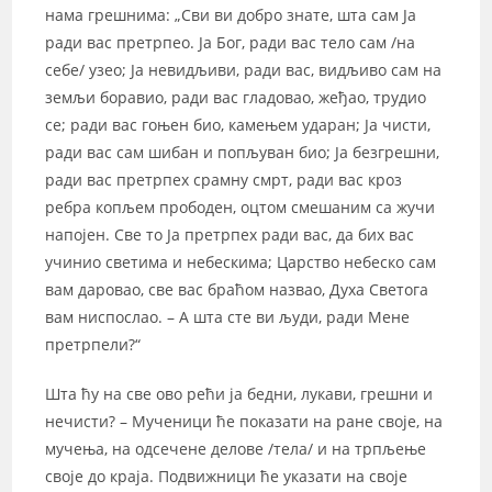
нама грешнима: „Сви ви добро знате, шта сам Ја
ради вас претрпео. Ја Бог, ради вас тело сам /на
себе/ узео; Ја невидљиви, ради вас, видљиво сам на
земљи боравио, ради вас гладовао, жеђао, трудио
се; ради вас гоњен био, камењем ударан; Ја чисти,
ради вас сам шибан и попљуван био; Ја безгрешни,
ради вас претрпех срамну смрт, ради вас кроз
ребра копљем прободен, оцтом смешаним са жучи
напојен. Све то Ја претрпех ради вас, да бих вас
учинио светима и небескима; Царство небеско сам
вам даровао, све вас браћом назвао, Духа Светога
вам ниспослао. – А шта сте ви људи, ради Мене
претрпели?“
Шта ћу на све ово рећи ја бедни, лукави, грешни и
нечисти? – Мученици ће показати на ране своје, на
мучења, на одсечене делове /тела/ и на трпљење
своје до краја. Подвижници ће указати на своје