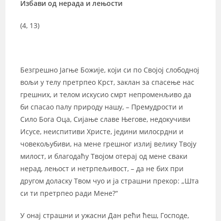
Избави од нерада и лењости
(4, 13)
Безгрешно Јагње Божије, који си по Својој слободној
вољи у телу претрпео Крст, заклан за спасење нас
грешних, и телом искусио смрт непроменљиво да
би спасао палу природу нашу, – Премудрости и
Сило Бога Оца, Сијање славе Његове, недокучиви
Исусе, неиспитиви Христе, једини милосрдни и
човекољубиви, на мене грешног излиј велику Твоју
милост, и благодаћу Твојом отерај од мене сваки
нерад, лењост и нетрпељивост, – да не бих при
другом доласку Твом чуо и ја страшни прекор: „Шта
си ти претрпео ради Мене?“
У онај страшни и ужасни Дан рећи ћеш, Господе,