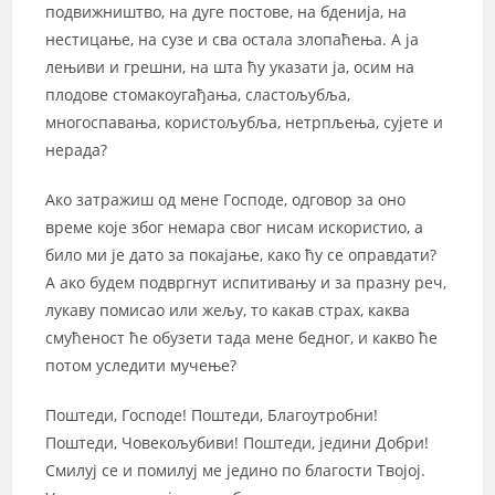
подвижништво, на дуге постове, на бденија, на
нестицање, на сузе и сва остала злопаћења. А ја
лењиви и грешни, на шта ћу указати ја, осим на
плодове стомакоугађања, сластољубља,
многоспавања, користољубља, нетрпљења, сујете и
нерада?
Ако затражиш од мене Господе, одговор за оно
време које због немара свог нисам искористио, а
било ми је дато за покајање, како ћу се оправдати?
А ако будем подвргнут испитивању и за празну реч,
лукаву помисао или жељу, то какав страх, каква
смућеност ће обузети тада мене бедног, и какво ће
потом уследити мучење?
Поштеди, Господе! Поштеди, Благоутробни!
Поштеди, Човекољубиви! Поштеди, једини Добри!
Смилуј се и помилуј ме једино по благости Твојој.