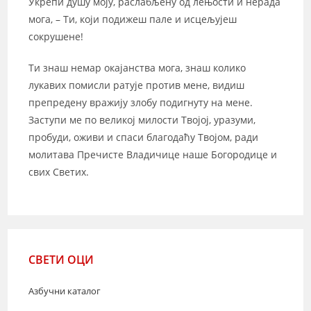
Укрепи душу моју, раслабљену од лењости и нерада
мога, – Ти, који подижеш пале и исцељујеш
сокрушене!
Ти знаш немар окајанства мога, знаш колико
лукавих помисли ратује против мене, видиш
препредену вражију злобу подигнуту на мене.
Заступи ме по великој милости Твојој, уразуми,
пробуди, оживи и спаси благодаћу Твојом, ради
молитава Пречисте Владичице наше Богородице и
свих Светих.
СВЕТИ ОЦИ
Азбучни каталог