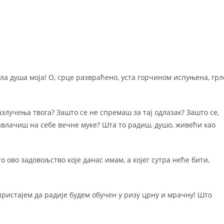
љала душа моја! О, срце развраћено, уста горчином испуњена, грл
злучења твога? Зашто се не спремаш за тај одлазак? Зашто се,
влачиш на себе вечне муке? Шта то радиш, душо, живећи као
о ово задовољство које данас имам, а којег сутра неће бити,
ристајем да радије будем обучен у ризу црну и мрачну! Што