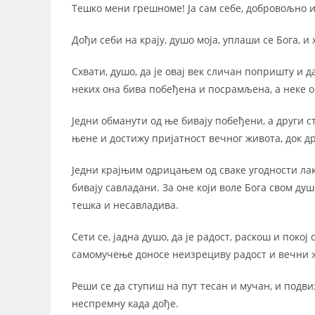
Тешко мени грешноме! Ја сам себе, добровољно и
Дођи себи на крају, душо моја, уплаши се Бога, 
Схвати, душо, да је овај век сличан попришту и 
неких она бива побеђена и посрамљена, а неке о
Једни обманути од ње бивају побеђени, а други ст
њене и достижу пријатност вечног живота, док д
Једни крајњим одрицањем од сваке угодности лак
бивају савладани. За оне који воле Бога свом душ
тешка и несавладива.
Сети се, јадна душо, да је радост, раскош и поко
самомучење доносе неизрециву радост и вечни 
Реши се да ступиш на пут тесан и мучан, и подвиз
неспремну када дође.