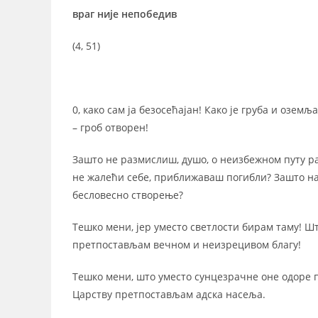
враг није непобедив
(4, 51)
0, како сам ја безосећајан! Како је груба и озем
– гроб отворен!
Зашто не размислиш, душо, о неизбежном путу ра
не жалећи себе, приближаваш погибли? Зашто на
бесловесно створење?
Тешко мени, јер уместо светлости бирам таму! Шт
претпостављам вечном и неизрецивом благу!
Тешко мени, што уместо сунцезрачне оне одоре п
Царству претпостављам адска насеља.