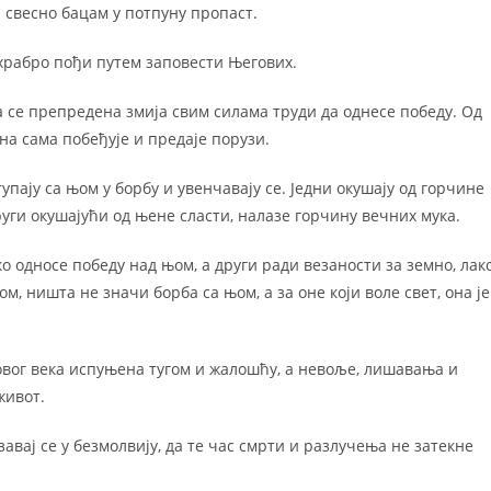
 свесно бацам у потпуну пропаст.
и храбро пођи путем заповести Његових.
да се препредена змија свим силама труди да однесе победу. Од
на сама побеђује и предаје порузи.
упају са њом у борбу и увенчавају се. Једни окушају од горчине
руги окушајући од њене сласти, налазе горчину вечних мука.
о односе победу над њом, а други ради везаности за земно, лак
ом, ништа не значи борба са њом, а за оне који воле свет, она је
ј овог века испуњена тугом и жалошћу, а невоље, лишавања и
живот.
авај се у безмолвију, да те час смрти и разлучења не затекне