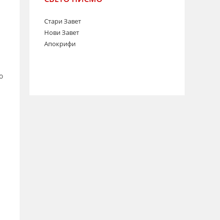
Стари Завет
Нови Завет
Апокрифи
о