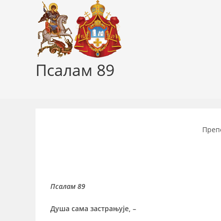
Skip
to
content
Псалам 89
Преп
Псалам 89
Душа сама застрањује, –