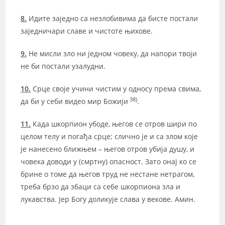
8.
Идите заједно са незлобивима да бисте постали
заједничари славе и чистоте њихове.
9.
Не мисли зло ни једном човеку, да напори твоји
не би постали узалудни.
10.
Срце своје учини чистим у односу према свима,
38)
да би у себи видео мир Божији
.
11.
Када шкорпион убоде, његов се отров шири по
целом телу и погађа срце; слично је и са злом које
је нанесено ближњем – његов отров убија душу, и
човека доводи у (смртну) опасност. Зато онај ко се
брине о томе да његов труд не нестане нетрагом,
треба брзо да збаци са себе шкорпиона зла и
лукавства. Јер Богу доликује слава у векове. Амин.