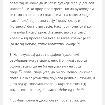
вољу, тај не може да избегне дух који у срце доноси
33)
жалост
. И ко проучава изреке Писма руководећи
се само сопственим схватањима, па каже: „Ово је –
(само) тако”, тај не зна своју (праву) славу и
(истинско) богатство своје. Насупрот томе, онај ко
(читајући Писмо) каже: „Не знам, јер сам (само)
човек” – тај прославља Бога. И такав, колико је то
34)
(за њега) могуће, стиче богатство Божије
.
3.
Не покушавај да се предајеш (духовним)
расуђивањима са свима, него (то чини) само са
оцима својим, да не би навукао тугу на срце
35)
своје
. Чувај своја уста, да би поштовао ближњег
свога. Нека се језик твој поучава речима Божијим, и
(шта год да говориш, говори) када си позван (тј.
36)
компетентан) – тада ће лаж побећи од тебе
.
4.
Љубав према људској слави порађа лаж, док