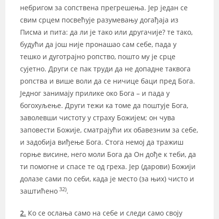
небригом за сопствена прегрешења. Јер један се
свим срцем посвећује разумевању догађаја из
Писма и пита: да ли је тако или другачије? те тако,
будући да још није пронашао сам себе, пада у
тешко и дуготрајно ропство, пошто му је срце
сујетно. Други се пак труди да не допадне таквога
ропства и више воли да се ничице баци пред Бога.
Једног занимају прилике око Бога – и пада у
богохуљење. Други тежи ка томе да поштује Бога,
заволевши чистоту у страху Божијем; он чува
заповести Божије, сматрајући их обавезним за себе,
и задобија виђење Бога. Стога немој да тражиш
горње висине, него моли Бога да Он дође к теби, да
ти помогне и спасе те од греха. Јер (дарови) Божији
долазе сами по себи, када је место (за њих) чисто и
32)
заштићено
.
2.
Ко се ослања само на себе и следи само своју