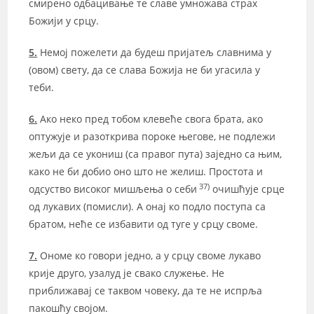
смирено одбацивање те славе умножава страх
Божији у срцу.
5.
Немој пожелети да будеш пријатељ славнима у
(овом) свету, да се слава Божија не би угасила у
теби.
6.
Ако неко пред тобом клевеће свога брата, ако
оптужује и разоткрива пороке његове, не подлежи
жељи да се укониш (са правог пута) заједно са њим,
како не би добио оно што не желиш. Простота и
37)
одсуство високог мишљења о себи
очишћује срце
од лукавих (помисли). А онај ко подло поступа са
братом, неће се избавити од туге у срцу своме.
7.
Ономе ко говори једно, а у срцу своме лукаво
крије друго, узалуд је свако служење. Не
приближавај се таквом човеку, да те не испрља
пакошћу својом.