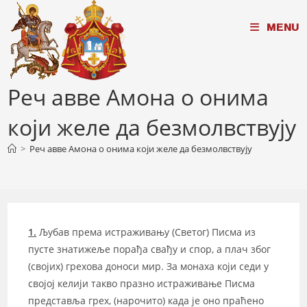
Skip
MENU
to
content
Реч авве Амона о онима
који желе да безмолвствују
>
Реч авве Амона о онима који желе да безмолвствују
1.
Љубав према истраживању (Светог) Писма из
пусте знатижеље порађа свађу и спор, а плач због
(својих) грехова доноси мир. За монаха који седи у
својој келији такво празно истраживање Писма
представља грех, (нарочито) када је оно праћено