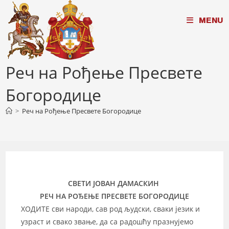
Skip
MENU
to
content
Реч на Рођење Пресвете
Богородице
>
Реч на Рођење Пресвете Богородице
СВЕТИ ЈОВАН ДАМАСКИН
РЕЧ НА РОЂЕЊЕ ПРЕСВЕТЕ БОГОРОДИЦЕ
ХОДИТЕ сви народи, сав род људски, сваки језик и
узраст и свако звање, да са радошћу празнујемо