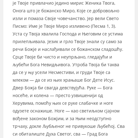
је Твоје привлачио једино мирис Женика Твога,
Онога што је божанско Миро, Које се добровољно
изли и помаза Своје човечанство. Јер вели Свето
Писмо: Име је Твоје Миро изливено (Песма 1, 3).
Уста су Твоја хвалила Господа и Његовим се устима
прилепљивала. Језик и грло Твоје знали су само за
речи Божје и наслађивали се божанском сладошћу.
Срце Твоје би чисто и неупрљано, гледајући и
љубећи Бога Невидљивога. Утроба Твоја би таква
да се у њу усели Несместиви, и груди Твоје са
млеком — да се из њих храњаше Бог Дете Исус.
Двер Божја би свагда девствујућа. Руке — Бога
носеће, и колена — престо узвишенији од
Херувима, помоћу њих се руке слабачке и ноге
одузете оснажише. Ноге — као светиљком сјајном
вођене законом Божјим, и за Њим неодступно
трчаху, докле Љубљеног не привукоше Љубећој. Сва
си обиталиште Духа Светог, сва — Град Бога