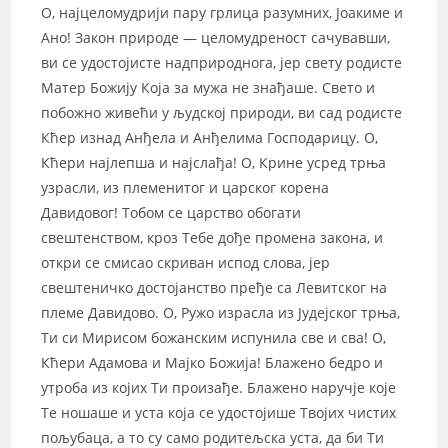
О, најцеломудрији пару грлица разумних, Јоакиме и
Ано! Закон природе — целомудреност сачувавши,
ви се удостојисте надприроднога, јер свету родисте
Матер Божију Која за мужа не знађаше. Свето и
побожно живећи у људској природи, ви сад родисте
Кћер изнад Анђела и Анђелима Господарицу. О,
Кћери најлепша и најслађа! О, Крине усред трња
узрасли, из племенитог и царског корена
Давидовог! Тобом се царство обогати
свештенством, кроз Тебе дође промена закона, и
откри се смисао скриван испод слова, јер
свештеничко достојанство пређе са Левитског на
племе Давидово. О, Ружо израсла из Јудејског трња,
Ти си Мирисом божанским испунила све и сва! О,
Кћери Адамова и Мајко Божија! Блажено бедро и
утроба из којих Ти произађе. Блажено наручје које
Те ношаше и уста која се удостојише Твојих чистих
пољубаца, а то су само родитељска уста, да би Ти