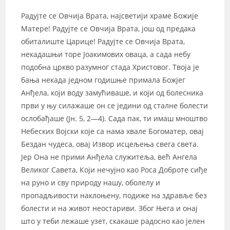
Радујте се Овчија Врата, најсветији храме Божије
Матере! Радујте се Овчија Врата, још од предака
обиталиште Царице! Радујте се Овчија Врата,
некадашњи торе Јоакимових оваца, а сада небу
подобна цркво разумног стада Христовог. Твоја је
бања некада једном годишње примала Божјег
Анђела, који воду замућиваше, и који од болесника
први у њу силажаше он се једини од сталне болести
ослобађаше (Јн. 5, 2—4). Сада пак, ти имаш мноштво
Небеских Војски које са нама хвале Богоматер, овај
Бездан чудеса, овај Извор исцељења свега света.
Јер Она не прими Анђела служитеља, већ Ангела
Великог Савета, Који нечујно као Роса Доброте сиђе
на руно и сву природу нашу, оболелу и
пропадљивости наклоњену, подиже на здравље без
болести и на живот неостариви. Због Њега и онај
што у теби лежаше узет, скакаше радосно као јелен