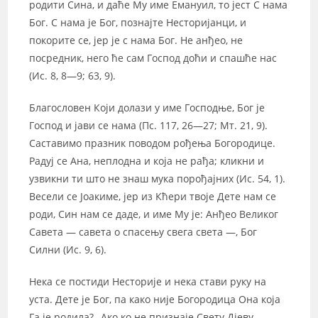
родити Сина, и даће Му име Емануил, то јест С нама
Бог. С нама је Бог, познајте Несторијанци, и
покорите се, јер је с нама Бог. Не анђео, не
посредник, него ће сам Господ доћи и спашће нас
(Ис. 8, 8—9; 63, 9).
Благословен Који долази у име Господње, Бог је
Господ и јави се нама (Пс. 117, 26—27; Мт. 21, 9).
Саставимо празник поводом рођења Богородице.
Радуј се Ана, неплодна и која не рађа; кликни и
узвикни ти што не знаш мука порођајних (Ис. 54, 1).
Весели се Јоакиме, јер из Кћери твоје Дете нам се
роди, Син нам се даде, и име Му је: Анђео Великог
Савета — савета о спасењу свега света —, Бог
Силни (Ис. 9, 6).
Нека се постиди Несторије и нека стави руку на
уста. Дете је Бог, па како није Богородица Она која
Га је родила? „Ако ко не признаје Свету Дјеву