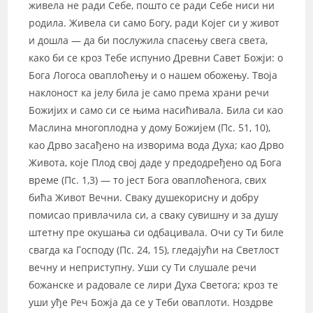
живела не ради Себе, пошто се ради Себе ниси ни
родила. Живела си само Богу, ради Којег си у живот
и дошла — да би послужила спасењу свега света,
како би се кроз Тебе испунио Древни Савет Божји: о
Бога Логоса оваплоћењу и о нашем обожењу. Твоја
наклоност ка јелу била је само према храни речи
Божијих и само си се њима насићивала. Била си као
Маслина многоплодна у дому Божијем (Пс. 51, 10),
као Дрво засађено на изворима вода Духа; као Дрво
Живота, које Плод свој даде у предодређено од Бога
време (Пс. 1,3) — то јест Бога оваплоћенога, свих
бића Живот Вечни. Сваку душекорисну и добру
помисао привлачила си, а сваку сувишну и за душу
штетну пре окушања си одбацивала. Очи су Ти биле
свагда ка Господу (Пс. 24, 15), гледајући на Светлост
вечну и неприступну. Уши су Ти слушале речи
божанске и радовале се лири Духа Светога; кроз те
уши уђе Реч Божја да се у Теби оваплоти. Ноздрве