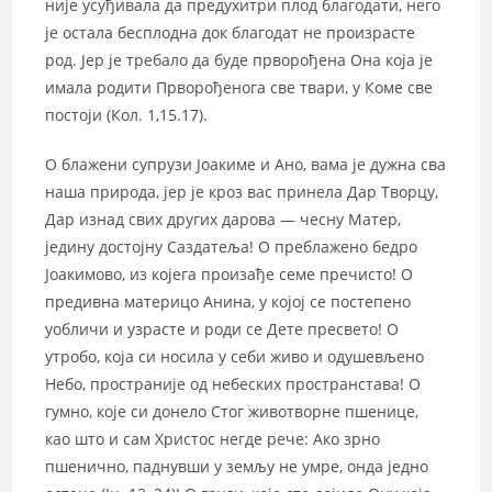
није усуђивала да предухитри плод благодати, него
је остала бесплодна док благодат не произрасте
род. Јер је требало да буде прворођена Она која је
имала родити Прворођенога све твари, у Коме све
постоји (Кол. 1,15.17).
О блажени супрузи Јоакиме и Ано, вама је дужна сва
наша природа, јер је кроз вас принела Дар Творцу,
Дар изнад свих других дарова — чесну Матер,
једину достојну Саздатеља! О преблажено бедро
Јоакимово, из којега произађе семе пречисто! О
предивна материцо Анина, у којој се постепено
уобличи и узрасте и роди се Дете пресвето! О
утробо, која си носила у себи живо и одушевљено
Небо, пространије од небеских пространстава! О
гумно, које си донело Стог животворне пшенице,
као што и сам Христос негде рече: Ако зрно
пшенично, паднувши у земљу не умре, онда једно