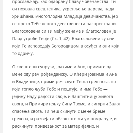
прослављају, као одабрану Славу човечанства. Ти
си похвала свештеника, укрепљење царева, нада
хришћана, многоплодна Младица девичанства, јер
се преко Тебе лепота девствености распространи.
Благословена си Ти међу женама и благословен је
Плод утробе Твоје (Лк. 1, 42). Благословени су они
који Те исповедају Богородицом, а осуђени они који
то одричу.
О свештени супрузи, Јоакиме и Ано, примите од
мене ову реч рођенданску. О Кћери Јоакима и Ане
и Владичице, прими реч слуге Твога грешнога, но
који топло љуби Тебе и поштује, и има Тебе —
једину Наду радости своје, и Заштитницу живота
свога, и Примиритељку Сину Твоме, и сигурни Залог
спасења свога. Ти ћеш скинути с мене бреме
грехова, и развејати облак што ми ум помрачује, и
раскинути привезаност за материјално, и