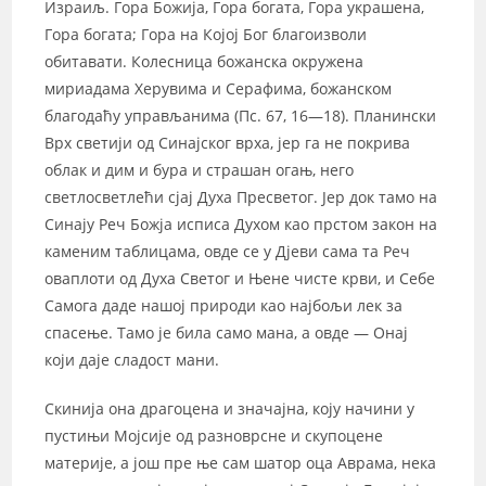
Израиљ. Гора Божија, Гора богата, Гора украшена,
Гора богата; Гора на Којој Бог благоизволи
обитавати. Колесница божанска окружена
мириадама Херувима и Серафима, божанском
благодаћу управљанима (Пс. 67, 16—18). Планински
Врх светији од Синајског врха, јер га не покрива
облак и дим и бура и страшан огањ, него
светлосветлећи сјај Духа Пресветог. Јер док тамо на
Синају Реч Божја исписа Духом као прстом закон на
каменим таблицама, овде се у Дјеви сама та Реч
оваплоти од Духа Светог и Њене чисте крви, и Себе
Самога даде нашој природи као најбољи лек за
спасење. Тамо је била само мана, а овде — Онај
који даје сладост мани.
Скинија она драгоцена и значајна, коју начини у
пустињи Мојсије од разноврсне и скупоцене
материје, а још пре ње сам шатор оца Аврама, нека