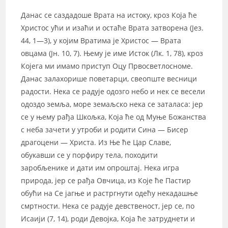
Данас се саздадоше Врата на истоку, кроз Која ће
Христос ући и изаћи и остаће Врата затворена (Јез.
44, 1—3), у којим Вратима је Христос — Врата
овцама (Јн. 10, 7). Њему је име Исток (Лк. 1, 78), кроз
Којега ми имамо приступ Оцу Првосветлосноме.
Данас залахорише поветарци, свеопште весници
радости. Нека се радује одозго небо и нек се весели
одоздо земља, море земаљско нека се заталаса: јер
се у њему рађа Шкољка, Која ће од Муње Божанства
с неба зачети у утроби и родити Сина — Бисер
драгоцени — Христа. Из Ње ће Цар Славе,
обукавши се у порфиру тела, походити
заробљенике и дати им опроштај. Нека игра
природа, јер се рађа Овчица, из Које ће Пастир
обући на Се јагње и растргнути одећу некадашње
смртности. Нека се радује девственост, јер се, по
Исаији (7, 14), роди Девојка, Која ће затруднети и