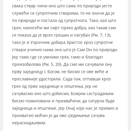
свака ствар чини оно што сама по природи јесте
служећи се супротним стварима, то не значи да је
по природи и постала од супротнога. Тако, као што
грех, наносећи ми смрт преко добра, као такав сам
се показа да је врло грешан и пагубан (Рм. 7, 13),
тако је и Узрочник добара Христос кроз супротне
ствари учинио нама оно што је Сам Он по природи.
Јер тамо где се умножи грех, тамо и благодат
преизобилова (Рм. 5, 20). Да смо ми сачували ону
прву заједницу с Богом, не бисмо се ове веће и
преславније удостојили. Сада пак, отпавши кроз
грех од прве заједнице и општења, јер не
сачувасмо оно што добисмо, Божјим састрадањем
бисмо помиловани и прихваћени, да сигурна буде
заједница и општење. Јер Онај који нас је примио и
прихватио моћан је да ово сједињење сачува
нераскидљивим.