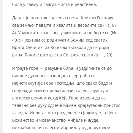
била у свему и свагда чиста и девствена.
Данас је почетак спасења света. Кликни Господу
сва земљо; певајте и хвалите и веселите се (Пс. 97,
4). Уздигните глас свој, уздигните, и не бојте се (Ис.
40, 9), јер нам се роди Мати Божија код светих
Врата Овчијих, из Које благоизволи да се роди
Јагње Божије што узе на Се грехе света (Јн. 1, 29).
Играјте горе — разумна бића, и уздигните се до
висине духовног созерцања. Јер рађа се
најистакнутија Гора Господња, што свако брдо и
гору надилази и превазилази, то јест људску и
ангелску величину, од Које Горе изволи да се
телесно без руку одсече Камен Крајеугаони Христос
— једна Ипостас што раздељене сједињује, то јест
Божанство и човечанство, Анђеле и људе,
незнабошце и телесни Израиљ у један духовни