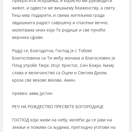
прекратити искушења, и корисно ми руководити
живот, и одвести ме вишњему блаженству, а свету
ћеш мир подарити, и свима житељима града
овдашњега радост савршену и спасење вечно,
молитвама оних који Те родише и све пуноће
верника Цркве.
Радуј се, Благодатна, Господ је с Тобом!
Благословена си Ти међу женама и благословен је
Плод утробе Твоје, Исус Христос, Син Божји, Њему
слава и величанство са Оцем и Светим Духом,
кроза све векове векова. Амин.
превео: авва Јустин
РЕЧ НА РОЖДЕСТВО ПРЕСВЕТЕ БОГОРОДИЦЕ
ГОСПОД који живи на небу, желећи да се јави на
земљи и поживи са људима, претходно уготови на