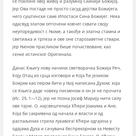
се поклоне овој живој и разумној Скинији Божијој.
Јер Ова постаде не просто сасуд дејства Божијега,
него суштински саме Ипостаси Сина Божијег. Нека
одасвуд златом опточени ковчег схвати своју
неупоредивост с Њоме, а такође и златна стамна и
светиљка и трпеза и ове оне старозаветне ствари,
јер Њеном прасликом бише почаствоване, као
сенке истинског Оригинала.
Данас Књигу нову начини светворачка Божија Реч,
Коју Отац из срца изговори и Која ће језиком
Божјим као пером бити у Њој написана Духом; која
се Књига даде човеку писменом и он је не прочита
(Ис. 29, 1—12), јер не позна Јосиф Марију нити силу
ове тајне. О, најсвештенија Кћери Јоакима и Ане,
Која би сакривена од начала и власти и од
распаљених стрела лукавога! Кћери одгајена у
одајама Духа и сачувана беспрекорном за Невесту