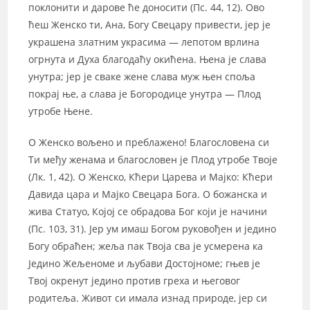
поклонити и дарове ће доносити (Пс. 44, 12). Ово
ћеш Женско ти, Ана, Богу Свецару привести, јер је
украшена златним украсима — лепотом врлина
огрнута и Духа благодаћу окићена. Њена је слава
унутра; јер је сваке жене слава муж њен споља
покрај ње, а слава је Богородице унутра — Плод
утробе Њене.
О Женско вољено и преблажено! Благословена си
Ти међу женама и благословен је Плод утробе Твоје
(Лк. 1, 42). О Женско, Кћери Царева и Мајко: Кћери
Давида цара и Мајко Свецара Бога. О божанска и
жива Статуо, Којој се обрадова Бог који је начини
(Пс. 103, 31). Јер ум имаш Богом руковођен и једино
Богу обраћен; жеља пак Твоја сва је усмерена ка
Једино Жељеноме и љубави Достојноме; гњев је
Твој окренут једино против греха и његовог
родитеља. Живот си имала изнад природе, јер си