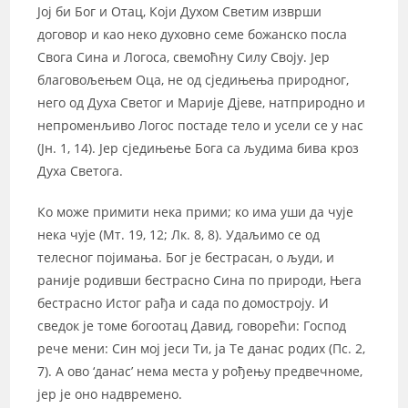
Јој би Бог и Отац, Који Духом Светим изврши
договор и као неко духовно семе божанско посла
Свога Сина и Логоса, свемоћну Силу Своју. Јер
благовољењем Оца, не од сједињења природног,
него од Духа Светог и Марије Дјеве, натприродно и
непроменљиво Логос постаде тело и усели се у нас
(Јн. 1, 14). Јер сједињење Бога са људима бива кроз
Духа Светога.
Ко може примити нека прими; ко има уши да чује
нека чује (Мт. 19, 12; Лк. 8, 8). Удаљимо се од
телесног појимања. Бог је бестрасан, о људи, и
раније родивши бестрасно Сина по природи, Њега
бестрасно Истог рађа и сада по домостроју. И
сведок је томе богоотац Давид, говорећи: Господ
рече мени: Син мој јеси Ти, ја Те данас родих (Пс. 2,
7). А ово ‘данас’ нема места у рођењу предвечноме,
јер је оно надвремено.