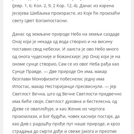
(Јевр. 1, 6; Кол. 2, 9; 2 Кор. 12, 4). Данас из корена
Јесејева Шибљика произрасте, из Које ће произаћи
свету Цвет Богоипостасни.
Данас од земљане природе Небо на земљи саздаде
Онај који је некада од вода створио и на висину
поставио свод небески. И заиста је ово Небо много
од онога чудесније и божанскије: јер Онај који је на
ономе сунце створио, Сам се из овог Неба рађа као
Сунце Правде. — Две природе Он има, макар
безглави Монофизити побеснели; једну има
Ипостас, макар Несторијанци пресвиснули. — Јер
Светлост Вечна, што од Вечне Светлости предвечно
има биће своје, Светлост духовна и бестелесна, од
Дјеве се оваплоћује, и као Женик из чертога
произилази, и Бог будући, човек касније постаје, да
као Див с радошћу прође пут наше природе, и кроз
страдања до смрти дође и свеже Јакога и преотме