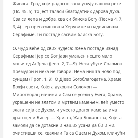
Живога. Град који радосно запљускују валови реке
(Пс. 45, 5), то јест таласи благодатних дарова Духа.
Сва си лепа и добра, сва си блиска Богу (Песма 4, 7;
6, 4). Јер превазишавши Херувиме и надвисивши
Серафиме, Ти постаде сасвим блиска Богу.
О, чудо веће од свих чудеса: Жена постаде изнад
Серафима! Јер се Бог јави умањен нешто мало
мањи од Анђела (Јевр. 2, 7—9). Нека ућути Соломон
премудри и нека не говори: Нема ништа ново под
сунцем (Проп. 1, 9). О Дјево Богоблагодатна, Храме
Божји свети, Којега духовни Соломон —
Миротворац начини и Сам се усели у Њега; Храме,
украшени не златом и мртвим камењем, већ уместо
злата сија се Духом, и уместо драгог камења има
драгоцени Бисер — Христа, Жар Божанства, Којега
замоли да се дотакне и наших усана да би и ми,
очистивши се, хвалили Га са Оцем и Духом, кличући