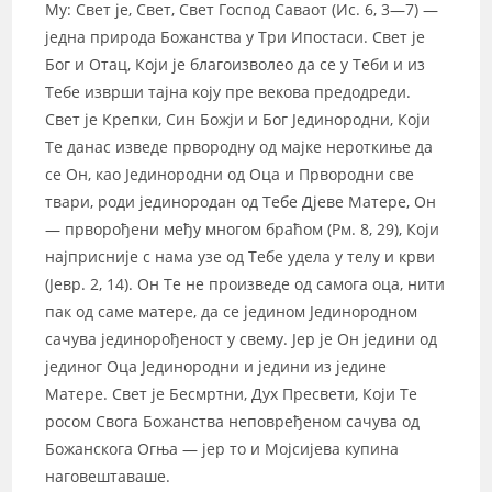
Му: Свет је, Свет, Свет Господ Саваот (Ис. 6, 3—7) —
једна природа Божанства у Три Ипостаси. Свет је
Бог и Отац, Који је благоизволео да се у Теби и из
Тебе изврши тајна коју пре векова предодреди.
Свет је Крепки, Син Божји и Бог Јединородни, Који
Те данас изведе првородну од мајке нероткиње да
се Он, као Јединородни од Оца и Првородни све
твари, роди јединородан од Тебе Дјеве Матере, Он
— прворођени међу многом браћом (Рм. 8, 29), Који
најприсније с нама узе од Тебе удела у телу и крви
(Јевр. 2, 14). Он Те не произведе од самога оца, нити
пак од саме матере, да се једином Јединородном
сачува јединорођеност у свему. Јер је Он једини од
јединог Оца Јединородни и једини из једине
Матере. Свет је Бесмртни, Дух Пресвети, Који Те
росом Свога Божанства неповређеном сачува од
Божанскога Огња — јер то и Мојсијева купина
наговештаваше.