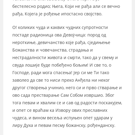
бестелесно родио; Њега, Који не рађа али се вечно
рађа, Којега је рођење ипостасно својство.
О! коликих чуда и каквих чудних супротности
постаде радионица ова Девојчица: пород од
нероткиње, девичанство које рађа, сједињење
Божанства и човечанства, страдања и
нестрадалности живота и смрти, тако да у свему и
свуда лошије буде побеђено бољим! И све то, о
Господе, ради мога спасења! Јер си ме Ти тако
заволео да све то ниси преко Анђела ни неког
другог створења учинио, него си и прво стварање и
ово сада престварање Сам Собом извршио. Због
тога певам и хвалим се и сав од радости поскакујем,
и опет се враћам ка Извору ових преславних
чудеса, и вином весеља испуњен опет ударам у
лиру Духа и певам песму божанску, рођенданску.