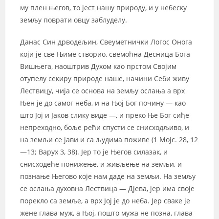
му плен његов, то јест нашу природу, и у небеску
земљу поврати овцу заблуделу.
Данас Син дрводељин, Свеуметнички Логос Онога
који је све Њиме створио, свемоћна Десница Бога
Вишњега, наоштрив Духом као прстом Својим
отупелу секиру природе наше, начини Себи живу
Лествицу, чија се основа на земљу ослања а врх
Њен је до самог неба, и на Њој Бог почину — као
што Јој и Јаков слику виде —, и преко Ње Бог сиђе
непреходно, боље рећи спусти се снисходљиво, и
на земљи се јави и са људима поживе (1 Мојс. 28, 12
—13; Варух 3, 38). Јер то је Његов силазак, и
снисходеће понижење, и живљење на земљи, и
познање Његово које нам даде на земљи. На земљу
се ослања духовна Лествица — Дјева, јер има своје
порекло са земље, а врх Јој је до неба. Јер сваке је
жене глава муж, а Њој, пошто мужа не позна, глава