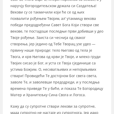
наручју богородитељском држала си Саздатеља!
Векови су се такмичили који ће се од њих
похвалити рођењем Твојим, ал’ утакмицу векова
победи предодређени Савет Бога Који створи све
векове, те постадоше последњи први добивши у део
Твоје рођење. Заиста си чеснија од сваког
створења, јер једино од Тебе Творац узе удео —
првину наше природе: тело Његово од тела је
Твога, и крв Његова од крви је Твоје, и млеко груди
Твојих сисао је Бог, и уста се Твоја сјединише са
устима Божјим. О, несхватљивих и непојмљивих
ствари! Провидећи Те достојном Бог свега света,
заволе Те, и заволевши предодреди, и у последња
времена приведе Те у биће, и показа Те Богородицу
Матер и Хранитељку Сина Свога и Логоса.
Кажу да су супротне ствари лекови за супротне,
мада супротно не настаје из супротнога. Јер иако