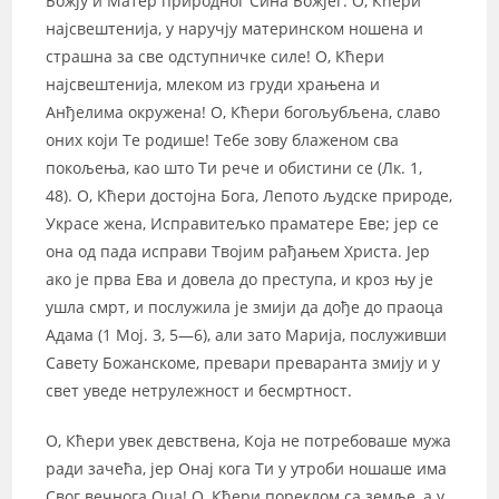
Божју и Матер природног Сина Божјег. О, Кћери
најсвештенија, у наручју материнском ношена и
страшна за све одступничке силе! О, Кћери
најсвештенија, млеком из груди храњена и
Анђелима окружена! О, Кћери богољубљена, славо
оних који Те родише! Тебе зову блаженом сва
покољења, као што Ти рече и обистини се (Лк. 1,
48). О, Кћери достојна Бога, Лепото људске природе,
Украсе жена, Исправитељко праматере Еве; јер се
она од пада исправи Твојим рађањем Христа. Јер
ако је прва Ева и довела до преступа, и кроз њу је
ушла смрт, и послужила је змији да дође до праоца
Адама (1 Мој. 3, 5—6), али зато Марија, послуживши
Савету Божанскоме, превари преваранта змију и у
свет уведе нетрулежност и бесмртност.
О, Кћери увек девствена, Која не потребоваше мужа
ради зачећа, јер Онај кога Ти у утроби ношаше има
Свог вечнога Оца! О, Кћери пореклом са земље, а у