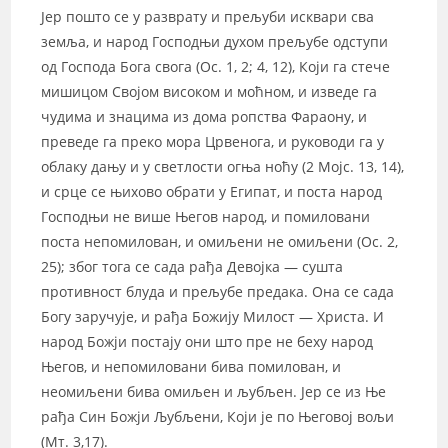
Јер пошто се у разврату и прељуби исквари сва
земља, и народ Господњи духом прељубе одступи
од Господа Бога свога (Ос. 1, 2; 4, 12), Који га стече
мишицом Својом високом и моћном, и изведе га
чудима и знацима из дома ропства Фараону, и
преведе га преко мора Црвенога, и руководи га у
облаку дању и у светлости огња ноћу (2 Мојс. 13, 14),
и срце се њихово обрати у Египат, и поста народ
Господњи не више Његов народ, и помиловани
поста непомилован, и омиљени не омиљени (Ос. 2,
25); због тога се сада рађа Девојка — сушта
противност блуда и прељубе предака. Она се сада
Богу заручује, и рађа Божију Милост — Христа. И
народ Божји постају они што пре не беху народ
Његов, и непомиловани бива помилован, и
неомиљени бива омиљен и љубљен. Јер се из Ње
рађа Син Божји Љубљени, Који је по Његовој вољи
(Мт. 3,17).