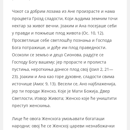
Чокот са добрим лозама из Ане произрасте и нама
процвета Грозд сладости, Који људима земним точи
нектар за живот вечни. Јоаким и Ана посејаше себи
у правди и пожњеше плод живота (Ос. 10, 12).
Просветлише себе светлошћу познања и Господа
Бога потражише, и дође им плод праведности.
Осоколи се земљо и децо Сионова, радујте се
Господу Богу вашему; јер прорасте и пролиста
пустиња, нероткиња донесе плод свој (Јоил 2, 21—
23). Јоаким и Ана као горе духовне, сладости свима
источише (Амос 9, 13). Весели се, Ано најблаженија,
јер ти породи Женско, Које је Мати Божија, Двер
Светлости, Извор Живота; Женско које ће уништити
преступ женскиња.
Лице ће овога Женскога умољавати богаташи
народни; овој ће се Женској цареви незнабожачки