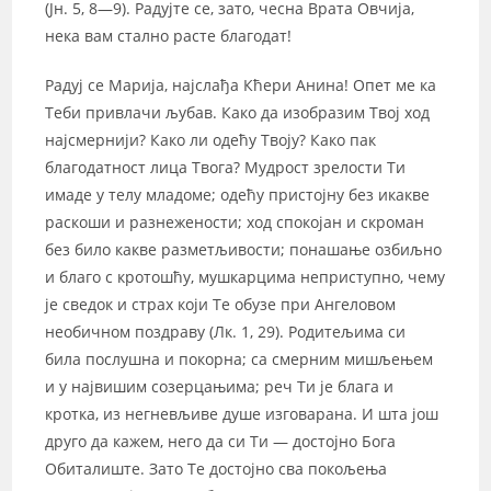
(Јн. 5, 8—9). Радујте се, зато, чесна Врата Овчија,
нека вам стално расте благодат!
Радуј се Марија, најслађа Кћери Анина! Опет ме ка
Теби привлачи љубав. Како да изобразим Твој ход
најсмернији? Како ли одећу Твоју? Како пак
благодатност лица Твога? Мудрост зрелости Ти
имаде у телу младоме; одећу пристојну без икакве
раскоши и разнежености; ход спокојан и скроман
без било какве разметљивости; понашање озбиљно
и благо с кротошћу, мушкарцима неприступно, чему
је сведок и страх који Те обузе при Ангеловом
необичном поздраву (Лк. 1, 29). Родитељима си
била послушна и покорна; са смерним мишљењем
и у највишим созерцањима; реч Ти је блага и
кротка, из негневљиве душе изговарана. И шта још
друго да кажем, него да си Ти — достојно Бога
Обиталиште. Зато Те достојно сва покољења