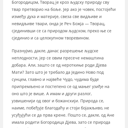
Богородицом, Творац је кроз људску природу сву
твар претворио на боље. Јер ако је човек, постојећи
између духа и материје, свеза све видљиве и
невидљиве твари, онда је Реч Божја — Творац,
сјединивши се са природом људском, преко ње се
сјединио и са целокупном творевином.
Празнујмо, дакле, данас разрешење људске
неплодности, јер се овим пресече немаштина
добара. Али, зашто се од нероткиње роди Дјева
Мати? Зато што је требало да Једино Ново под
сунцем, главно и највеће Чудо, чудима буде
припремљено и постепено се од мањег узиђе на
оно што је више. А имам и други разлог,
узвишенији од овог и божанскији. Природа се,
наиме, побеђује благодаћу и стоји бојажљиво, не
усуђујући се да прва крене. Пошто се, дакле, од Ане
имала родити Богородица Дјева, зато се природа