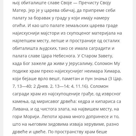
њој обиталиште славе Своје — Пречисту Своју
Матер. Јер је у царева обичај, да припреме себи
палату за боравак у граду у који имају намеру
отићи. И као што палате земаљских царева граде
најискуснији мајстори из скупоценог материјала на
најлепшем месту, лепше и пространије од осталих
обиталишта људских, тако се имала саградити и
палата славе Цара Небеснога. У Старом Завету,
када Бог зажеле да живи у Јерусалиму, Соломон Му
подиже храм преко најискуснијег неимара Химара,
који бејаше врло вешт, паметан и пун знања (3 Цар.
7, 13—40; 2 Днев. 2, 13—14; 4, 11.16). Соломон
сагради храм из најскупоценије грађе, од изврсног
камења, од мирисавог дрвећа: кедра и кипариса са
Ливана, и од чистога злата, на највишем месту, на
гори Морији. Лепоти храма много допринесе и то,
што на његовим зидовима изваја херувиме, разно
дрвеће и цвеће. По пространству храм беше