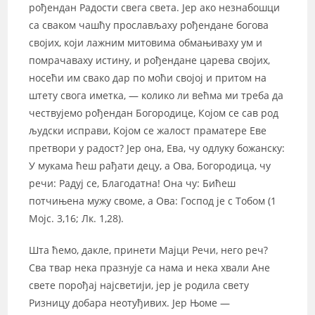
рођендан Радости свега света. Јер ако незнабошци
са сваком чашћу прослављаху рођендане богова
својих, који лажним митовима обмањиваху ум и
помрачаваху истину, и рођендане царева својих,
носећи им свако дар по моћи својој и притом на
штету свога иметка, — колико ли већма ми треба да
чествујемо рођендан Богородице, Којом се сав род
људски исправи, Којом се жалост праматере Еве
претвори у радост? Јер она, Ева, чу одлуку божанску:
У мукама ћеш рађати децу, а Ова, Богородица, чу
речи: Радуј се, Благодатна! Она чу: Бићеш
потчињена мужу своме, а Ова: Господ је с Тобом (1
Мојс. 3,16; Лк. 1,28).
Шта ћемо, дакле, принети Мајци Речи, него реч?
Сва твар нека празнује са нама и нека хвали Ане
свете порођај најсветији, јер је родила свету
Ризницу добара неотуђивих. Јер Њоме —