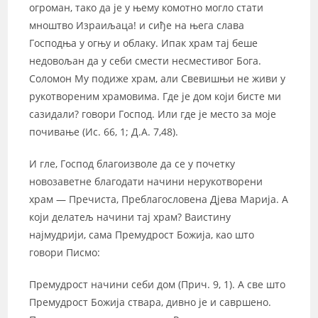
огроман, тако да је у њему комотно могло стати
мноштво Израиљаца! и сиђе на њега слава
Господња у огњу и облаку. Ипак храм тај беше
недовољан да у себи смести несместивог Бога.
Соломон Му подиже храм, али Свевишњи не живи у
рукотвореним храмовима. Где је дом који бисте ми
сазидали? говори Господ. Или где је место за моје
почивање (Ис. 66, 1; Д.А. 7,48).
И гле, Господ благоизволе да се у почетку
новозаветне благодати начини нерукотворени
храм — Пречиста, Преблагословена Дјева Марија. А
који делатељ начини тај храм? Ваистину
најмудрији, сама Премудрост Божија, као што
говори Писмо:
Премудрост начини себи дом (Прич. 9, 1). А све што
Премудрост Божија ствара, дивно је и савршено.