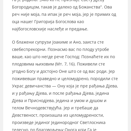
Богородицом, такав је далеко од Божанства“. Ова
реч није моја, па ипак је реч моја, јер је примих од
оца нашег Григорија Богослова као
најбогословскије наслеђе и предање.
О блажени супрузи Јоакиме и Ано, заиста сте
свебеспрекорни. Познасмо вас по плоду утробе
ваше, као што негде рече Господ: Познаћете их по
плодовима њиховим (Мт. 7, 16). Поживели сте
угодно Богу и достојно Оне што се од вас роди. Јер
поживевши праведно и целомудрено, породили сте
Украс девичанства — Ону која је пре рађања Дјева,
и у рађању Дјева, и после рађања Дјева, једина
Дјева и Приснодјева, једина и умом и душом и
телом Вечнодевствујућа. Јер и требаше да
Девственост, произашла из целомудрености,
произведе јединог Јединородног Светлосника
телесно, по благовољењу Онога који Га је