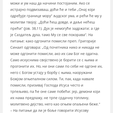
можи и ум наш да начини постојаним. Ако се
истрајно подвизаваш, доћи ће и теби „Онај који
одређује границе мору“ људског ума, и рећи ће му у
молитви твојој: „Доћи ћеш довде, и даље нећеш
прећи“ (Јов. 38,11). Дух је немогуће задржати; а где
је Саздатељ духа, тамо Му се све покорава“. На
питање: како одгонити помисли преп. Григорије
Синаит одговара: „Од почетника нико и никада не
може одгонити помисли, ако их сам Бог не одагна.
Само искуснима својствено је борити се с њима и
прогонити их. Но, ни они сами по себи не одгоне их,
него с Богом устају у борбу с њима, наоружани
Божјом огњепалном силом. Ти, пак, када навале
помисли, призивај Господа Исуса често и
трпељиво, па ће оне саме побећи: јер, демони који
их нама предлажу, не трпе срдачну топлину,
молитвено дејство, него као огњем опаљени беже.“
– На питање да ли је боље говорити Исусову