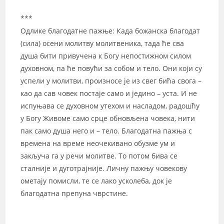
***
Одлике благодатне пажње: Када божанска благодат
(сила) осени молитву молитвеника, тада ће сва
душа бити привучена к Богу непостижном силом
духовном, па ће повући за собом и тело. Они који су
успели у молитви, произносе је из свег бића свога –
као да сав човек постаје само и једино – уста. И не
испуњава се духовном утехом и насладом, радошћу
у Богу Живоме само срце обновљена човека, нити
пак само душа него и – тело. Благодатна пажња с
времена на време неочекивано обузме ум и
закључа га у речи молитве. То потом бива се
сталније и дуготрајније. Личну пажњу човекову
ометају помисли, те се лако усколеба, док је
благодатна препуна чврстине.