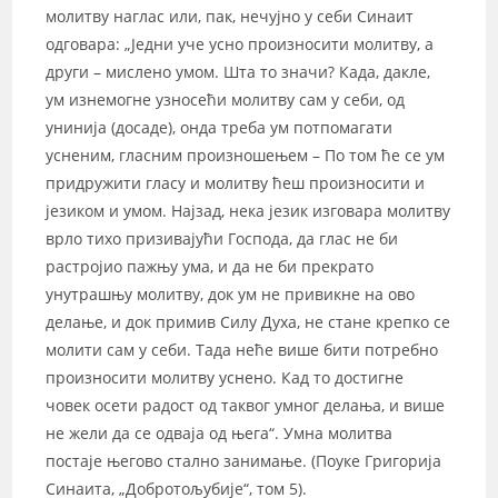
молитву наглас или, пак, нечујно у себи Синаит
одговара: „Једни уче усно произносити молитву, а
други – мислено умом. Шта то значи? Када, дакле,
ум изнемогне узносећи молитву сам у себи, од
унинија (досаде), онда треба ум потпомагати
усненим, гласним произношењем – По том ће се ум
придружити гласу и молитву ћеш произносити и
језиком и умом. Најзад, нека језик изговара молитву
врло тихо призивајући Господа, да глас не би
растројио пажњу ума, и да не би прекрато
унутрашњу молитву, док ум не привикне на ово
делање, и док примив Силу Духа, не стане крепко се
молити сам у себи. Тада неће више бити потребно
произносити молитву уснено. Кад то достигне
човек осети радост од таквог умног делања, и више
не жели да се одваја од њега“. Умна молитва
постаје његово стално занимање. (Поуке Григорија
Синаита, „Добротољубије“, том 5).