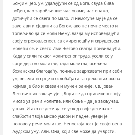
Божјим. Јер, ум, удаљујући се од Бога, свуда бива
вођен, као заробљеник: час овамо, час онамо,
дотичући се свега по мало. И немогуће му је да се
заустави и сједини са Богом, ако не почне често и
трпељиво да се моли Њему, вазда му исповедајући
своју огреховљеност, са смиреношћу и скрушењем
молећи се, и свето Име Његово свагда призивајући.
Када у сили таквог молитвеног труда, усели се у
срце дејство молитве, тада молитва, осењена
божанском благодаћу, почиње задржавати при себи
ум, веселити срце и ослобађати га греховних окова
којима је био и свезан и мучен раније. Св. Јован
Лествичник закључује: „Бори се да привежеш своју
мисао уз речи молитве, или боље – да је закључаш
у њих. И ако се деси да се услед своје детињске
слабости твоја мисао умори и падне, уведи је
поново у речи молитве. Непостојаност је својствена
људском уму. Али, Онај који све може да учврсти,