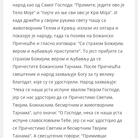
народ као од Самог Господа: “Примите, једите ово је
Тело Моје” и “пијте из ње сви ово је Крв Моја”. И
када држећи у својим рукама свету Чашу са
животворним Телом и Крвљу, излази из олтара и
показује је народу, тада га позива на Божанско
Причешће и гласно изговара: “Са страхом Божијим,
вером и љубављу6 приступите”. То јест приђите са
страхом Божијим, вером и љубављу да се
Причестите Божанским Тајнама. После Причешћа
свештеник и народ захваљује Богу за ту велику
благодат, које су се удостојили. Народ захваљује:
“Нека се наша уста испуне хвалом Твојом Господе,
јер си нас удостојио да се Причестимо Светим,
Твојим, Божнаским, бесмртним и животворним
Тајнама”, што значи: “О Господе, нека се наша уста
испуне славословљем Тебе, јер си нас удостојио да
се Причестимо Светим и бесмртним Твојим
Тајнама”. А свесштеник говори: “Примивши