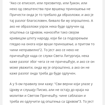
“Ако се епископ, или презвитер, или ђакон, или
неко од свештенства при вршењу приношења не
Причести онда је то требало да образложи, и ако је
тај разлог благословен, бивало би му опроштено. А
ако не образложи узрок нека буде одлучен од
општења са Црквом, наносећи тако својом
кривицом штету народу, који би са подозрењем
гледао на онога који врши приношење, а притом то
чини неправилно”2. То јест ако се неко не
причешћује када се служи Света Литургија, нека
каже разлог због чега се не причешћује, и ако се он
може уважити, онда му је опроштено, а ако он не
каже разлог онда треба да буде одлучен.
А у 9-ом правилу они кажу: “Сви верни који улазе у
Цркву и слушају Писмо, али не остају до краја на
молитви и Светом Причешћу, чине саблазан и
треба их одлучити од општења са Црквом”3. То јест