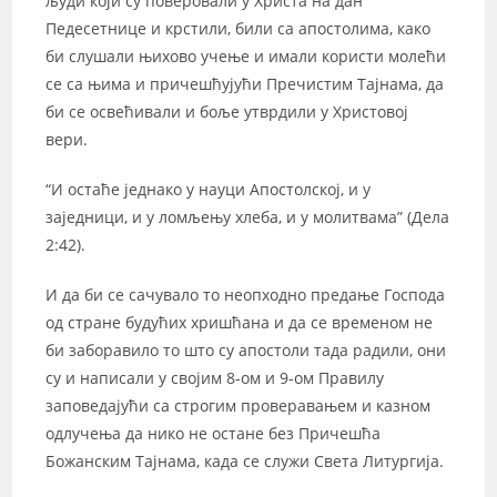
људи који су поверовали у Христа на дан
Педесетнице и крстили, били са апостолима, како
би слушали њихово учење и имали користи молећи
се са њима и причешћујући Пречистим Тајнама, да
би се освећивали и боље утврдили у Христовој
вери.
“И остаће једнако у науци Апостолској, и у
заједници, и у ломљењу хлеба, и у молитвама” (Дела
2:42).
И да би се сачувало то неопходно предање Господа
од стране будућих хришћана и да се временом не
би заборавило то што су апостоли тада радили, они
су и написали у својим 8-ом и 9-ом Правилу
заповедајући са строгим проверавањем и казном
одлучења да нико не остане без Причешћа
Божанским Тајнама, када се служи Света Литургија.