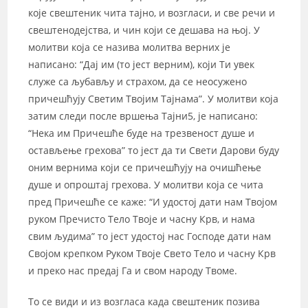
које свештеник чита тајно, и возгласи, и све речи и
свештенодејства, и чин који се дешава на њој. У
молитви која се назива молитва верних је
написано: “Дај им (то јест верним), који Ти увек
служе са љубављу и страхом, да се неосужено
причешћују Светим Твојим Тајнама”. У молитви која
затим следи после вршења Тајни5, је написано:
“Нека им Причешће буде на трезвеност душе и
остављење грехова” то јест да ти Свети Дарови буду
оним вернима који се причешћују на очишћење
душе и опроштај грехова. У молитви која се чита
пред Причешће се каже: “И удостој дати нам Твојом
руком Пречисто Тело Твоје и часну Крв, и нама
свим људима” то јест удостој нас Господе дати нам
Својом крепком Руком Твоје Свето Тело и часну Крв
и преко нас предај Га и свом народу Твоме.
То се види и из возгласа када свештеник позива