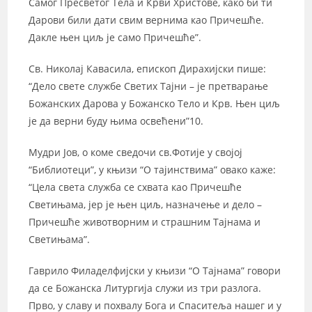
Самог Пресветог Тела и Крви Христове, како би ти
Дарови били дати свим вернима као Причешће.
Дакле њен циљ је само Причешће”.
Св. Николај Кавасила, епископ Дирахијски пише:
“Дело свете службе Светих Тајни – је претварање
Божанских Дарова у Божанско Тело и Крв. Њен циљ
је да верни буду њима освећени”10.
Мудри Јов, о коме сведочи св.Фотије у својој
“Библиотеци”, у књизи “О тајинствима” овако каже:
“Цела света служба се схвата као Причешће
Светињама, јер је њен циљ, назначење и дело –
Причешће животворним и страшним Тајнама и
Светињама”.
Гаврило Филаделфијски у књизи “О Тајнама” говори
да се Божанска Литургија служи из три разлога.
Прво, у славу и похвалу Бога и Спаситеља нашег и у