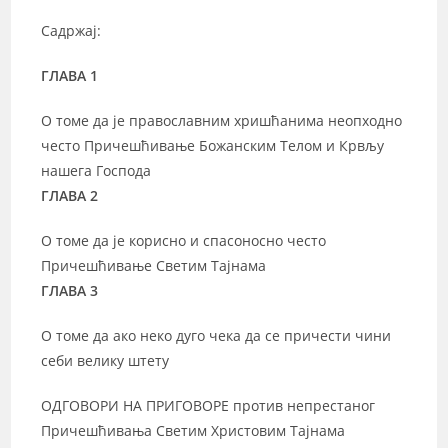
Садржај:
ГЛАВА 1
О томе да је православним хришћанима неопходно
често Причешћивање Божанским Телом и Крвљу
нашега Господа
ГЛАВА 2
О томе да је корисно и спасоносно често
Причешћивање Светим Тајнама
ГЛАВА 3
О томе да ако неко дуго чека да се причести чини
себи велику штету
ОДГОВОРИ НА ПРИГОВОРЕ против непрестаног
Причешћивања Светим Христовим Тајнама