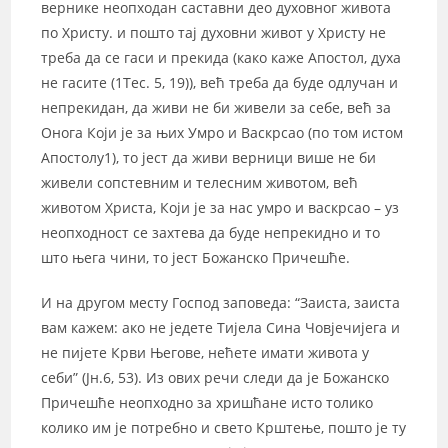
вернике неопходан саставни део духовног живота
по Христу. и пошто тај духовни живот у Христу не
треба да се гаси и прекида (како каже Апостол, духа
не гасите (1Тес. 5, 19)), већ треба да буде одлучан и
непрекидан, да живи не би живели за себе, већ за
Онога Који је за њих Умро и Васкрсао (по том истом
Апостолу1), то јест да живи верници више не би
живели сопстевним и телесним животом, већ
животом Христа, Који је за нас умро и васкрсао – уз
неопходност се захтева да буде непрекидно и то
што њега чини, то јест Божанско Причешће.
И на другом месту Господ заповеда: “Заиста, заиста
вам кажем: ако не једете Тијела Сина Човјечијега и
не пијете Крви Његове, нећете имати живота у
себи” (Јн.6, 53). Из ових речи следи да је Божанско
Причешће неопходно за хришћане исто толико
колико им је потребно и свето Крштење, пошто је ту