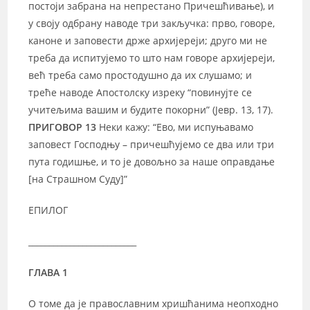
постоји забрана на непрестано Причешћивање), и
у своју одбрану наводе три закључка: прво, говоре,
каноне и заповести држе архијереји; друго ми не
треба да испитујемо то што нам говоре архијереји,
већ треба само простодушно да их слушамо; и
треће наводе Апостолску изреку “повинујте се
учитељима вашим и будите покорни” (Јевр. 13, 17).
ПРИГОВОР 13
Неки кажу: “Ево, ми испуњавамо
заповест Господњу – причешћујемо се два или три
пута годишње, и то је довољно за наше оправдање
[на Страшном Суду]”
ЕПИЛОГ
__________________________
ГЛАВА 1
О томе да је православним хришћанима неопходно