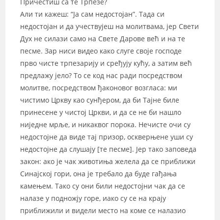
Причестиш са те Трпезе?
Али ти кажеш: “Ја сам недостојан”. Тада си
недостојан и да учествујеш на молитвама, јер Свети
Дух не силази само на Свете Дарове већ и на те
песме. Зар ниси видео како слуге своје господе
прво чисте трпезарију и сређују кућу, а затим већ
предлажу јело? То се код нас ради посредством
молитве, посредством ђаконовог возгласа: ми
чистимо Цркву као сунђером, да би Тајне биле
принесене у чистој Цркви, и да се не би нашло
ниједне мрље, и никаквог порока. Нечисте очи су
недостојне да виде тај призор, оскверњене уши су
недостојне да слушају [те песме]. Јер тако заповеда
закон: ако је чак животиња желела да се приближи
Синајској гори, она је требало да буде гађања
камењем. Тако су они били недостојни чак да се
налазе у подножју горе, иако су се на крају
приближили и видели место на коме се налазио