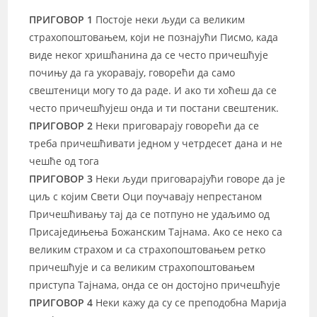
ПРИГОВОР 1
Постоје неки људи са великим
страхопоштовањем, који не познајући Писмо, када
виде неког хришћанина да се често причешћује
почињу да га укоравају, говорећи да само
свештеници могу то да раде. И ако ти хоћеш да се
често причешћујеш онда и ти постани свештеник.
ПРИГОВОР 2
Неки приговарају говорећи да се
треба причешћивати једном у четрдесет дана и не
чешће од тога
ПРИГОВОР 3
Неки људи приговарајући говоре да је
циљ с којим Свети Оци поучавају непрестаном
Причешћивању тај да се потпуно не удаљимо од
Присаједињења Божанским Тајнама. Ако се неко са
великим страхом и са страхопоштовањем ретко
причешћује и са великим страхопоштовањем
приступа Тајнама, онда се он достојно причешћује
ПРИГОВОР 4
Неки кажу да су се преподобна Марија