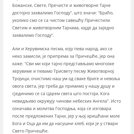
Божанске, Свете, Пречисте и животворне Тајне
достојно захвалимо Господу”, што значи: “Браћо,
уколико смо се са чистом савешћу Причестили
Светим и животворним Тајнама, хајде да заједно
захвалимо Господу”.
Али и Херувимска песма, коју пева народ, ако се
неко замисли, је припрема за Причешће, јер она
каже: “Сви ми који тајно представљамо многооке
херувиме и певамо Трисвету песму Животворној
Тројици, очистимо наш ум од сваке бриге и невоља
овога света, јер треба да примимо у нашу душу и
сјединимо се са Царем свега што постоји, Кога
невидљиво окружују чинови небеских Ангела”. Исто
означава и молитва Господња, која се изговара
после предложених Тајни, јер у њој хришћани моле
Бога и Оца да им да насушни хлеб, који је у ствари
Свето Причешће.