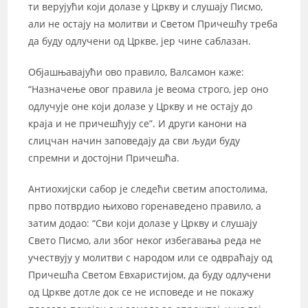
ти верујући који долазе у Цркву и слушају Писмо,
али не остају на молитви и Светом Причешћу треба
да буду одлучени од Цркве, јер чине саблазан.
Објашњавајући ово правило, Валсамон каже:
“Назначење овог правила је веома строго, јер оно
одлучује оне који долазе у Цркву и не остају до
краја и не причешћују се”. И други канони на
слицчан начин заповедају да сви људи буду
спремни и достојни Причешћа.
Антиохијски сабор је следећи светим апостолима,
прво потврдио њихово горенаведено правило, а
затим додао: “Сви који долазе у Цркву и слушају
Свето Писмо, али због неког избегавања реда не
учествују у молитви с народом или се одвраћају од
Причешћа Светом Евхаристијом, да буду одлучени
од Цркве дотле док се не исповеде и не покажу