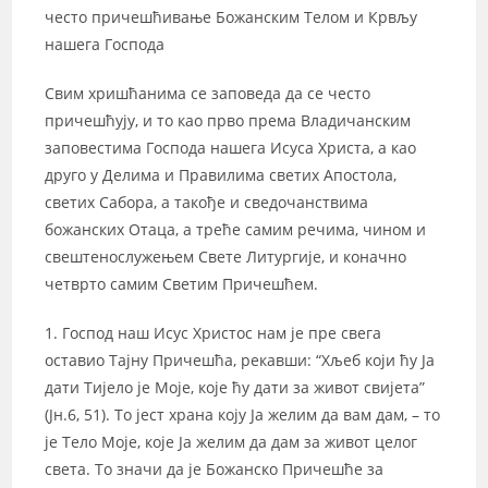
често причешћивање Божанским Телом и Крвљу
нашега Господа
Свим хришћанима се заповеда да се често
причешћују, и то као прво према Владичанским
заповестима Господа нашега Исуса Христа, а као
друго у Делима и Правилима светих Апостола,
светих Сабора, а такође и сведочанствима
божанских Отаца, а треће самим речима, чином и
свештенослужењем Свете Литургије, и коначно
четврто самим Светим Причешћем.
1. Господ наш Исус Христос нам је пре свега
оставио Тајну Причешћа, рекавши: “Хљеб који ћу Ја
дати Тијело је Моје, које ћу дати за живот свијета”
(Јн.6, 51). То јест храна коју Ја желим да вам дам, – то
је Тело Моје, које Ја желим да дам за живот целог
света. То значи да је Божанско Причешће за