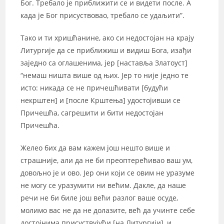
Бог. Требало је приближити се и видети после. А
када је Бог присуствовао, требало се удаљити”.
Тако и ти хришћанине, ако си недостојан на крају
Литургије да се приближиш и видиш Бога, изађи
заједно са оглашенима, јер [наставља Златоуст]
“немаш ништа више од њих. Јер то није једно те
исто: никада се не причешћивати [будући
некрштен] и [после Крштења] удостојивши се
Причешћа, сагрешити и бити недостојан
Причешћа.
Желео бих да вам кажем још нешто више и
страшније, али да не би преоптерећивао ваш ум,
довољно је и ово. Јер они који се овим не уразуме
не могу се уразумити ни већим. Дакле, да наше
речи не би биле још већи разлог ваше осуде,
молимо вас не да не долазите, већ да учинте себе
достојнима присуствујући [на Литургији], и