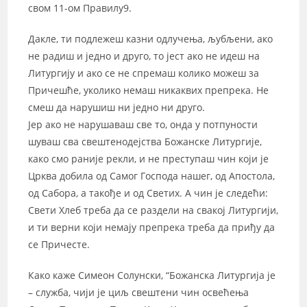
свом 11-ом Правилу9.
Дакле, ти подлежеш казни одлучења, љубљени, ако
не радиш и једно и друго, то јест ако не идеш на
Литургију и ако се не спремаш колико можеш за
Причешће, уколико немаш никаквих препрека. Не
смеш да нарушиш ни једно ни друго.
Јер ако не нарушаваш све то, онда у потпуности
шуваш сва свештенодејства Божанске Литургије,
како смо раније рекли, и не преступаш чин који је
Црква добила од Самог Господа нашег, од Апостола,
од Сабора, а такође и од Светих. А чин је следећи:
Свети Хлеб треба да се раздели на свакој Литургији,
и ти верни који немају препрека треба да приђу да
се Причесте.
Како каже Симеон Солунски, “Божанска Литургија је
– служба, чији је циљ свештени чин освећења