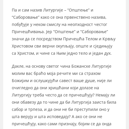
Па и сам назив Литургије – “Општење” и
“Саборовање” како се она првенствено назива,
побуђује у неком смислу на неопходност честог
Причешћивања. Јер “Општење” и “Саборовање”
значи да се посредством Причешћа Телом и Крвљу
Христовом сви верни окупљају, опште и сједињују
са Христом, и чине са Њим једно тело и један дух.
Дакле, на основу светог чина Божанске Литургије
молим вас браћо моја речите ми са страхом
Божијим и ослушкујући савест ваше душе, није ли
очигледно да они хришћани који долазе на
Литургију треба често да се причешћују? Немају ли
они обавезу да то чине да би Литургија заиста била
сабор и трпеза, и да они не би преступили оно у
шта верују и шта исповедају? А ако се они не
причешћују, како сами признају, бојим се да онда