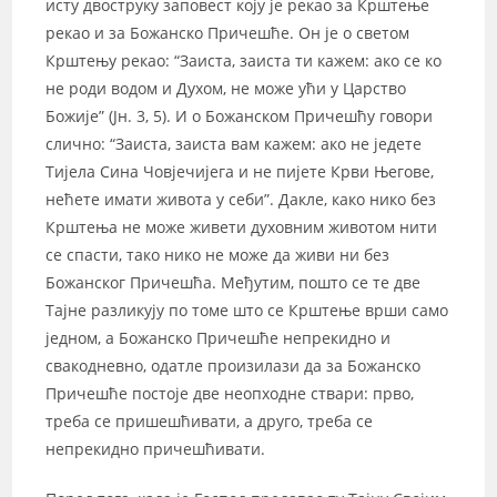
исту двоструку заповест коју је рекао за Крштење
рекао и за Божанско Причешће. Он је о светом
Крштењу рекао: “Заиста, заиста ти кажем: ако се ко
не роди водом и Духом, не може ући у Царство
Божије” (Јн. 3, 5). И о Божанском Причешћу говори
слично: “Заиста, заиста вам кажем: ако не једете
Тијела Сина Човјечијега и не пијете Крви Његове,
нећете имати живота у себи”. Дакле, како нико без
Крштења не може живети духовним животом нити
се спасти, тако нико не може да живи ни без
Божанског Причешћа. Међутим, пошто се те две
Тајне разликују по томе што се Крштење врши само
једном, а Божанско Причешће непрекидно и
свакодневно, одатле произилази да за Божанско
Причешће постоје две неопходне ствари: прво,
треба се пришешћивати, а друго, треба се
непрекидно причешћивати.