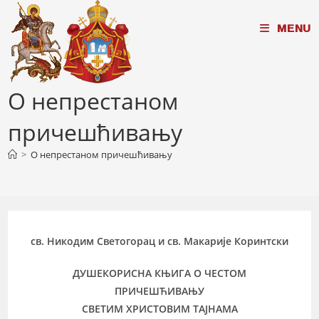
Skip
MENU
to
content
О непрестаном
причешћивању
>
О непрестаном причешћивању
св. Никодим Светогорац и св. Макарије Коринтски
ДУШЕКОРИСНА КЊИГА О ЧЕСТОМ
ПРИЧЕШЋИВАЊУ
СВЕТИМ ХРИСТОВИМ ТАЈНАМА