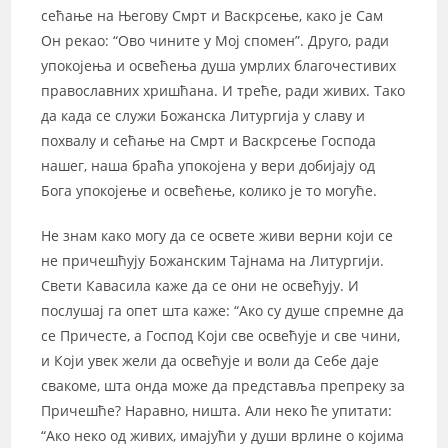
сећање на Његову Смрт и Васкрсење, како је Сам
Он рекао: “Ово чините у Мој спомен”. Друго, ради
упокојења и освећења душа умрлих благочестивих
православних хришћана. И треће, ради живих. Тако
да када се служи Божанска Литургија у славу и
похвалу и сећање на Смрт и Васкрсење Господа
нашег, наша браћа упокојена у вери добијају од
Бога упокојење и освећење, колико је то могуће.
Не знам како могу да се освете живи верни који се
не причешћују Божанским Тајнама на Литургији.
Свети Кавасила каже да се они не освећују. И
послушај га опет шта каже: “Ако су душе спремне да
се Причесте, а Господ Који све освећује и све чини,
и Који увек жели да освећује и воли да Себе даје
свакоме, шта онда може да представља препреку за
Причешће? Наравно, ништа. Али неко ће упитати:
“Ако неко од живих, имајући у души врлине о којима