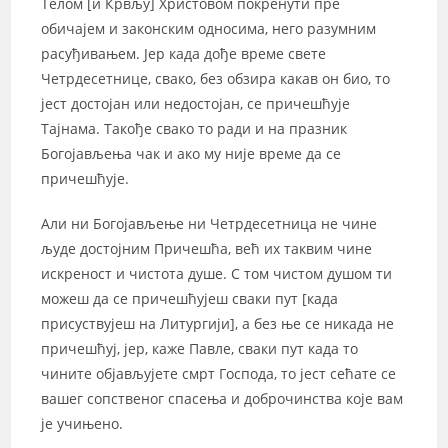
Телом [и Крвљу] Христовом покренути пре
обичајем и законским односима, него разумним
расуђивањем. Јер када дође време свете
Четрдесетнице, свако, без обзира какав он био, то
јест достојан или недостојан, се причешћује
Тајнама. Такође свако то ради и на празник
Богојављења чак и ако му није време да се
причешћује.
Али ни Богојављење ни Четрдесетница не чине
људе достојним Причешћа, већ их таквим чине
искреност и чистота душе. С том чистом душом ти
можеш да се причешћујеш сваки пут [када
присуствујеш на Литургији], а без ње се никада не
причешћуј, јер, каже Павле, сваки пут када то
чините објављујете смрт Господа, то јест сећате се
вашег сопственог спасења и доброчинства које вам
је учињено.