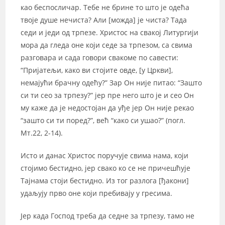
као беспосличар. Тебе не брине то што је одећа
твоје душе нечиста? Али [можда] је чиста? Тада
седи и једи од трпезе. Христос на свакој Литургији
мора да гледа оне који седе за трпезом, са свима
разговара и сада говори свакоме по савести:
“Пријатељи, како ви стојите овде, [у Цркви],
немајући брачну одећу?” Зар Он није питао: “Зашто
си ти сео за трпезу?” јер пре него што је и сео Он
му каже да је недостојан да уђе јер Он није рекао
“зашто си ти поред?”, већ “како си ушао?” (погл.
Мт.22, 2-14).
Исто и данас Христос поручује свима нама, који
стојимо бестидно, јер свако ко се не причешћује
Тајнама стоји бестидно. Из тог разлога [ђакони]
удаљују прво оне који пребивају у гресима.
Јер када Господ треба да седне за трпезу, тамо не