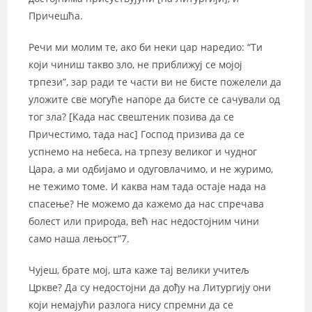
Причешћа.
Речи ми молим те, ако би неки цар наредио: “Ти
који чиниш такво зло, не приближуј се мојој
трпези”, зар ради те части ви не бисте пожелели да
уложите све могуће напоре да бисте се сачували од
тог зла? [Када нас свештеник позива да се
Причестимо, тада нас] Господ призива да се
успнемо на небеса, на трпезу великог и чудног
Цара, а ми одбијамо и одуговлачимо, и не журимо,
не тежимо томе. И каква нам тада остаје нада на
спасење? Не можемо да кажемо да нас спречава
болест или природа, већ нас недостојним чини
само наша лењост”7.
Чујеш, брате мој, шта каже тај велики учитељ
Цркве? Да су недостојни да дођу на Литургију они
који немајући разлога нису спремни да се