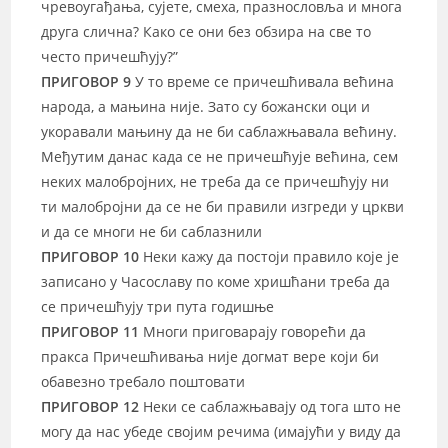
чревоугађања, сујете, смеха, празнословља и многа
друга слична? Како се они без обзира на све то
често причешћују?”
ПРИГОВОР 9
У то време се причешћивала већина
народа, а мањина није. Зато су божански оци и
укоравали мањину да не би саблажњавала већину.
Међутим данас када се не причешћује већина, сем
неких малобројних, не треба да се причешћују ни
ти малобројни да се не би правили изгреди у цркви
и да се многи не би саблазнили
ПРИГОВОР 10
Неки кажу да постоји правило које је
записано у Часославу по коме хришћани треба да
се причешћују три пута годишње
ПРИГОВОР 11
Многи приговарају говорећи да
пракса Причешћивања није догмат вере који би
обавезно требало поштовати
ПРИГОВОР 12
Неки се саблажњавају од тога што не
могу да нас убеде својим речима (имајући у виду да