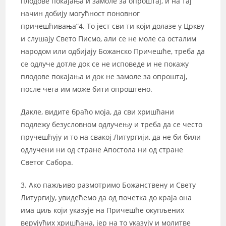
плодове покајања и замоле за опроштај, и на тај
начин добију могућност поновног
причешћивања”4. То јест сви ти који долазе у Цркву
и слушају Свето Писмо, али се не моле са осталим
народом или одбијају Божанско Причешће, треба да
се одлуче дотле док се не исповеде и не покажу
плодове покајања и док не замоле за опроштај,
после чега им може бити опроштено.
Дакле, видите браћо моја, да сви хришћани
подлежу безусловном одлучењу и треба да се често
пручешћују и то на свакој Литургији, да не би били
одлучени ни од стране Апостола ни од стране
Светог Сабора.
3. Ако пажљиво размотримо Божанствену и Свету
Литургију, увидећемо да од почетка до краја она
има циљ који указује на Причешће окупљених
верујућих хришћана, јер на то указују и молитве