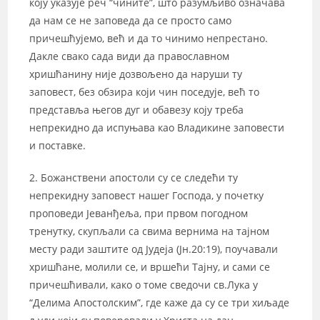
коју указује реч “чините”, што разумљиво означава
да нам се не заповеда да се просто само
причешћујемо, већ и да то чинимо непрестано.
Дакле свако сада види да православном
хришћанину није дозвољено да наруши ту
заповест, без обзира који чин поседује, већ то
представља његов дуг и обавезу коју треба
непрекидно да испуњава као Владикине заповести
и поставке.
2. Божанствени апостоли су се следећи ту
непрекидну заповест нашег Господа, у почетку
проповеди Јеванђеља, при првом погодном
тренутку, скупљали са свима вернима на тајном
месту ради заштите од Јудеја (Јн.20:19), поучавали
хришћане, молили се, и вршећи Тајну, и сами се
причешћивали, како о томе сведочи св.Лука у
“Делима Апостолским”, где каже да су се три хиљаде