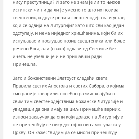
нису преступници? И зато не знам је ли то њихов
истински чин и да ли је умесно то што их позива
свештеник, и друге речи и свештенодејства и устав,
који се одвија на Литургији? Зато што сви као један
одступају, и нема ниједног хришћанина, који би их
испуњавао и послушао позив свештеника или боље
речено Бога, али [свако] одлази од Светиње без
ичега, не узевши је и не пришавши ради
Причешћа.
Зато и божанствени Златоуст следећи света
Правила светих Апостола и светих Сабора, о којима
смо раније говорили, посебно размишљајући о
свим тим свестенодејствима Божанске Литургије и
увидевши да она имају за циљ Причешће верних,
износи закључак да они који долазе на Литургију и
не причешћују се нису достојни ни самог уласка у
Цркву. Он каже: “Видим да се многи причешћују