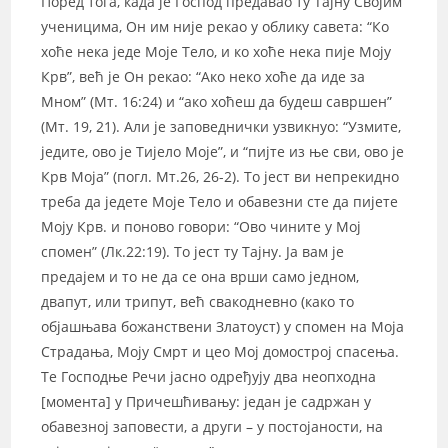
Поред тога, када је Господ предавао ту Тајну Својим
ученицима, Он им није рекао у облику савета: “Ко
хоће нека једе Моје Тело, и ко хоће нека пије Моју
Крв”, већ је Он рекао: “Ако неко хоће да иде за
Мном” (Мт. 16:24) и “ако хоћеш да будеш савршен”
(Мт. 19, 21). Али је заповеднички узвикнуо: “Узмите,
једите, ово је Тијело Моје”, и “пијте из ње сви, ово је
Крв Моја” (погл. Мт.26, 26-2). То јест ви непрекидно
треба да једете Моје Тело и обавезни сте да пијете
Моју Крв. и поново говори: “Ово чините у Мој
спомен” (Лк.22:19). То јест ту Тајну. Ја вам је
предајем и то не да се она врши само једном,
двапут, или трипут, већ свакодневно (како то
објашњава божанствени Златоуст) у спомен на Моја
Страдања, Моју Смрт и цео Мој домострој спасења.
Те Господње Речи јасно одређују два неопходна
[момента] у Причешћивању: један је садржан у
обавезној заповести, а други – у постојаности, на