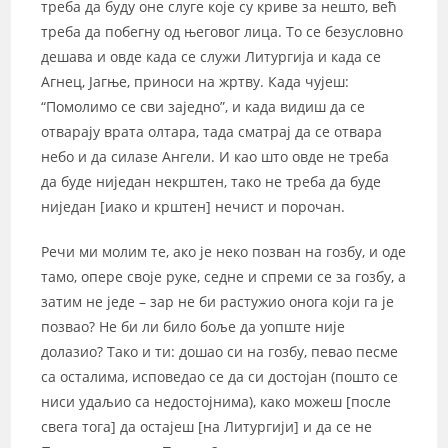
треба да буду оне слуге које су криве за нешто, већ
треба да побегну од његовог лица. То се безусловно
дешава и овде када се служи Литургија и када се
Агнец, Јагње, приноси на жртву. Када чујеш:
“Помолимо се сви заједно”, и када видиш да се
отварају врата олтара, тада сматрај да се отвара
небо и да силазе Ангели. И као што овде не треба
да буде ниједан некрштен, тако не треба да буде
ниједан [иако и крштен] нечист и порочан.
Речи ми молим те, ако је неко позван на гозбу, и оде
тамо, опере своје руке, седне и спреми се за гозбу, а
затим не једе – зар не би растужио онога који га је
позвао? Не би ли било боље да уопште није
долазио? Тако и ти: дошао си на гозбу, певао песме
са осталима, исповедао се да си достојан (пошто се
ниси удаљио са недостојнима), како можеш [после
свега тога] да остајеш [на Литургији] и да се не