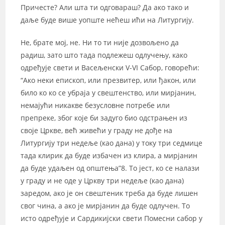
Причесте? Али шта ти одговараш? Да ако тако и
даље буде више уопште нећеш ићи на Литургију.
Не, брате мој, не. Ни то ти није дозвољено да
радиш, зато што тада подлежеш одлучењу, како
одређује свети и Васељенски V-VI Сабор, говорећи:
“Ако неки епископ, или презвитер, или ђакон, или
било ко ко се убраја у свештенство, или мирјанин,
немајући никакве безусловне потребе или
препреке, због које би задуго био одстрањен из
своје Цркве, већ живећи у граду не дође на
Литургију три недеље (као дана) у току три седмице
тада клирик да буде избачен из клира, а мирјанин
да буде удаљен од општења”8. То јест, ко се налази
у граду и не оде у Цркву три недеље (као дана)
заредом, ако је он свештеник треба да буде лишен
свог чина, а ако је мирјанин да буде одлучен. То
исто одређује и Сардикијски свети Помесни сабор у