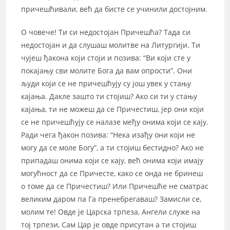
причешћивали, већ да бисте се учинили достојним.
О човече! Ти си недостојан Причешћа? Тада си
недостојан и да слушаш молитве на Литургији. Ти
чујеш ђакона који стоји и позива: “Ви који сте у
покајању сви молите Бога да вам опрости”. Они
људи који се не причешћују су још увек у стању
кајања. Дакле зашто ти стојиш? Ако си ти у стању
кајања, ти не можеш да се Причестиш, јер они који
се не причешћују се налазе међу онима који се кају.
Ради чега ђакон позива: “Нека изађу они који не
могу да се моле Богу”, а ти стојиш бестидно? Ако не
припадаш онима који се кају, већ онима који имају
могућност да се Причесте, како се онда не бринеш
о томе да се Причестиш? Или Причешће не сматрас
великим даром па Га пренебрегаваш? Замисли се,
молим те! Овде је Царска трпеза, Ангели служе на
тој трпези, Сам Цар је овде присутан а ти стојиш