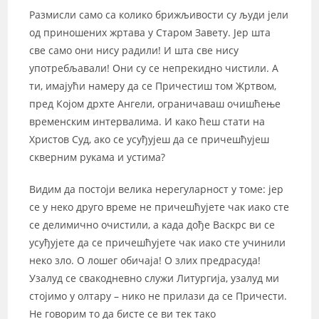
Размисли само са колико брижљивости су људи јели
од приношених жртава у Старом Завету. Јер шта
све само они нису радили! И шта све нису
употребљавали! Они су се непрекидно чистили. А
ти, имајући намеру да се Причестиш том Жртвом,
пред Којом дрхте Ангели, ограничаваш очишћење
временским интервалима. И како ћеш стати на
Христов Суд, ако се усуђујеш да се причешћујеш
скверним рукама и устима?
Видим да постоји велика нерегуларност у томе: јер
се у неко друго време не причешћујете чак иако сте
се делимично очистили, а када дође Васкрс ви се
усуђујете да се причешћујете чак иако сте учинили
неко зло. О лошег обичаја! О злих предрасуда!
Узалуд се свакодневно служи Литургија, узалуд ми
стојимо у олтару – нико не прилази да се Причести.
Не говорим то да бисте се ви тек тако