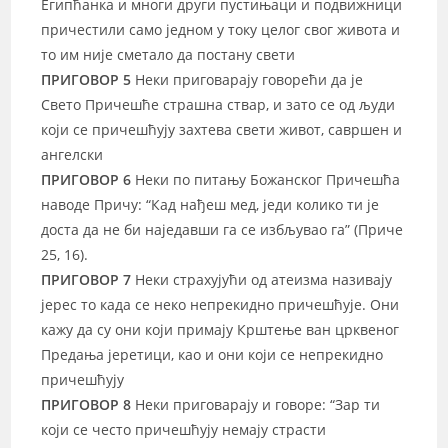
Египћанка и многи други пустињаци и подвижници
причестили само једном у току целог свог живота и
то им није сметало да постану свети
ПРИГОВОР 5
Неки приговарају говорећи да је
Свето Причешће страшна ствар, и зато се од људи
који се причешћују захтева свети живот, савршен и
ангелски
ПРИГОВОР 6
Неки по питању Божанског Причешћа
наводе Причу: “Кад нађеш мед, једи колико ти је
доста да не би наједавши га се избљувао га” (Приче
25, 16).
ПРИГОВОР 7
Неки страхујући од атеизма називају
јерес то када се неко непрекидно причешћује. Они
кажу да су они који примају Крштење ван црквеног
Предања јеретици, као и они који се непрекидно
причешћују
ПРИГОВОР 8
Неки приговарају и говоре: “Зар ти
који се често причешћују немају страсти